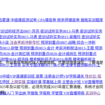
启蒙课
中级摸底测试卷
CPA摸底卷
税务师摸底卷
做账实训题库
密训试听经济法0807-苏苏
密训试听实务0813-马勇
密训试听实务
密训试听实务0815-马勇
密训试听实务0815-吴雅玲
密训试听实
-杨小柒
注会考前冲刺专栏
预测划重点0807-战略
综合一冲刺
0812-财管
预测划重点0813-会计
考前冲刺税法0813-王霞
预测
0828-会计高红瑞
预测划重点0828-会计戚纯生
预测划重点
财管0818-祖鸿伟
模考解析经济法0819-张稳
模考解析税法
亏损，也容易在申报时踩入数据填报、优惠适用等误区。了解清楚
0812-王菲菲
实务专题详解0817-焦小艳
法律专题详解0819-王
026中级VIP速通密训班
退费·注册会计师VIP学练通关
性价比·低
名师班
上岗实操
实操好课
零基础上岗
主管会计班
VIP直播带练
25年及以前亏损，必须先完成2025年度汇算清缴，系统才会同
退税。
基础入门
学出纳
学做账
学报税
学管理
VIP直播带练
实训中心