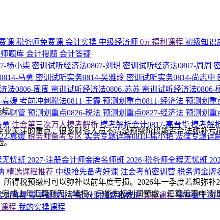
费课
税务师免费课
会计实操
中级经济师
0元福利课程
初级知识
济师题库
会计搜题
会计答疑
7-杨小柒
密训试听经济法0807-刘琪
密训试听经济法0807-周周
814-马勇
密训试听实务0814-吴雅玲
密训试听实务0814-尚志中
法0806-周周
密训试听经济法0806-苏苏
密训试听经济法0806
1-袁媛
考前冲刺税法0811-王霞
预测划重点0811-经济法
预测划重点
些坑
25-财管
预测划重点0826-税法
预测划重点0827-经济法
预测划重点
马勇
注会第三次万人模考解析
模考解析会计0817-高晋华
模考解析
是企业关注的重点。很多财务人员不清楚预缴阶段能否合法弥补
22-袁媛
税务师备考专区
实务专题详解0810-焦小艳
法律专题详解
险。
程无忧班
2027·注册会计师金牌名师班
2026·税务师全程无忧班
2
纳
精选课程推荐
中级抢先备考好课
注会考前密训营
税务师金牌
得税预缴时可以弥补以前年度亏损。2026年一季度若想弥补20
出。未完成上年汇算则无法填报，只能先按利润预缴，汇算后再申请
P实训直播
零基础就业护航
升职加薪私教班
实操课程
零基础上岗
的课程
我的实操课程