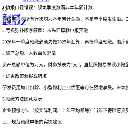
1.填报口径错误：误填季度数而非本年累计数
学习记录
预缴申报表所有行次均为本年累计金额，不是单季度发生额。
登
录
领
课
2.亏损弥补顺序颠倒：未先汇算就申报预缴
2026年一季度预缴必须先做2025年汇算，再报季度预缴。
3.资产总额、人数单位混淆
资产总额单位为万元，财务报表为“元”，直接照搬易导致小微
4.优惠政策漏报或错填
研发费用加计扣除、小型微利企业优惠等可在预缴享受。未填
5.预缴方法随意变更
企业预缴方法（按实际利润、上年平均额等）当年不得随意变
三、规范预缴申报的实操建议