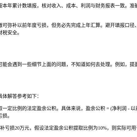
按本年累计数填报，核对收入、成本、利润与财务报表一致。准
预缴可弥补以前年度亏损，但务必先完成上年汇算。避开填报口
财税安全。
可能会遇到一些细节上面的问题，不知道如何去处理。例如，提
具体解答参考如下：
定比例的法定盈余公积。具体来说，盈余公积 = (净利润 - 以
亏损。
20万元，假设法定盈余公积提取比例为10%，则实际可用于计提盈余公