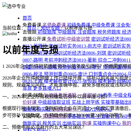
首页
免费看课
名师免费课
初级免费课
中级免费课
注会免
当前位置：
首页 /
知识专题 /
以前年度亏损
去做题
初级题库
中级题库
注会题库
税务师题库
经
直播公开课
免费试听|中级密训营
密训试听经济法080
0813-吴雅玲
密训试听实务0813-尚志中
密训试听实务0
以前年度亏损
务0815-尚志中
密训试听经济法0806-刘琪
密训试听经济
0807-路明
考前冲刺经济法0810-著新
综合二冲刺081
1
2026年企业所得税预缴能弥补以前年度亏损吗？预缴需避哪
划重点0824-战略
预测划重点0824-审计
预测划重点08
0806-税法
预测划重点0805-审计
💥划重点会计0804-
2026年企业所得税预缴工作已陆续开展，弥补以前年度亏损
0820-王霞
模考解析审计0821-张恒超
模考解析战略08
规则、规避常见风险，才能准确申报、避免多缴税款或违规风
菲菲
更多直播入口
好课·好题
🚀初级考后进阶·一年双证
26考季·中级全
一、2026年企业所得税预缴能否弥补以前年度亏损？
价好课
中级超值取证班
实战上岗学练
实操零基础出
根据现行税法规定，查账征收企业在完成上一年度汇算清缴后，所
做账报税实战
更多好课>>>
→进入选课中心
步可弥补亏损数据，在预缴申报表A200000第24行自动带
实操中心
实操系统班
零基础上岗班
主管会计班
VI
做账实训
税务实训
出纳实训
购课
实操购课中心
我
二、预缴申报必须避开的五大常见误区？
资料下载中心