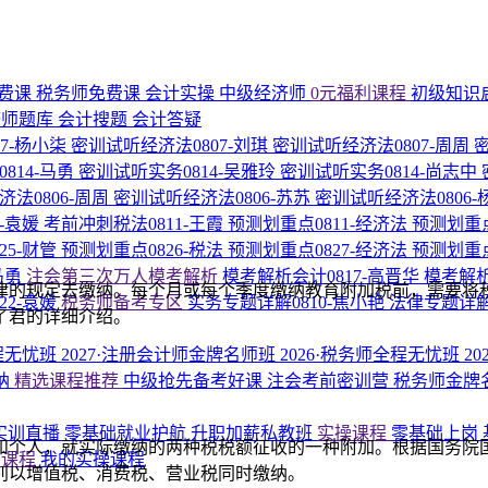
费课
税务师免费课
会计实操
中级经济师
0元福利课程
初级知识
济师题库
会计搜题
会计答疑
7-杨小柒
密训试听经济法0807-刘琪
密训试听经济法0807-周周
814-马勇
密训试听实务0814-吴雅玲
密训试听实务0814-尚志中
法0806-周周
密训试听经济法0806-苏苏
密训试听经济法0806
1-袁媛
考前冲刺税法0811-王霞
预测划重点0811-经济法
预测划重点
25-财管
预测划重点0826-税法
预测划重点0827-经济法
预测划重点
马勇
注会第三次万人模考解析
模考解析会计0817-高晋华
模考解析
的规定去缴纳。每个月或每个季度缴纳教育附加税前，需要将税
22-袁媛
税务师备考专区
实务专题详解0810-焦小艳
法律专题详解
了君的详细介绍。
程无忧班
2027·注册会计师金牌名师班
2026·税务师全程无忧班
2
纳
精选课程推荐
中级抢先备考好课
注会考前密训营
税务师金牌
P实训直播
零基础就业护航
升职加薪私教班
实操课程
零基础上岗
个人，就实际缴纳的两种税税额征收的一种附加。根据国务院国发
的课程
我的实操课程
别以增值税、消费税、营业税同时缴纳。