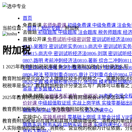
首页
免费看课
名师免费课
初级免费课
中级免费课
注会免
当前位置：
首页 /
知识专题 /
附加税
去做题
初级题库
中级题库
注会题库
税务师题库
经
直播公开课
免费试听|中级密训营
密训试听经济法080
0813-吴雅玲
密训试听实务0813-尚志中
密训试听实务0
附加税
务0815-尚志中
密训试听经济法0806-刘琪
密训试听经济
0807-路明
考前冲刺经济法0810-著新
综合二冲刺081
1
2025年教育附加税税率是多少？教育附加税会计分录怎么写
划重点0824-战略
预测划重点0824-审计
预测划重点08
0806-税法
预测划重点0805-审计
💥划重点会计0804-
教育附加税是企业及个人缴纳比较多的税种之一，需要按照法律
0820-王霞
模考解析审计0821-张恒超
模考解析战略08
税税率是多少？教育附加税会计分录怎么写？具体可以看看之
菲菲
更多直播入口
好课·好题
🚀初级考后进阶·一年双证
26考季·中级全
2025年教育附加税税率是多少？教育附加税会计分录怎么写
价好课
中级超值取证班
实战上岗学练
实操零基础出
教育费附加税率为3%。地方教育附加税率为2%。
做账报税实战
更多好课>>>
→进入选课中心
实操中心
实操系统班
零基础上岗班
主管会计班
VI
教育费附加税是对在城市和县城凡缴纳增值税、消费税的单位和
做账实训
税务实训
出纳实训
购课
实操购课中心
我
人实际缴纳的增值税、消费税、营业税的税额为计征依据，分
资料下载中心