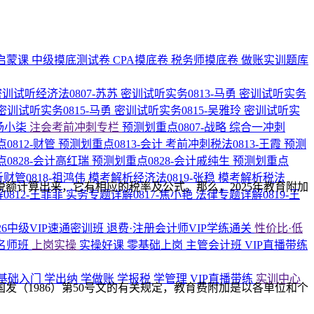
启蒙课
中级摸底测试卷
CPA摸底卷
税务师摸底卷
做账实训题库
密训试听经济法0807-苏苏
密训试听实务0813-马勇
密训试听实务
密训试听实务0815-马勇
密训试听实务0815-吴雅玲
密训试听实
-杨小柒
注会考前冲刺专栏
预测划重点0807-战略
综合一冲刺
0812-财管
预测划重点0813-会计
考前冲刺税法0813-王霞
预测
0828-会计高红瑞
预测划重点0828-会计戚纯生
预测划重点
财管0818-祖鸿伟
模考解析经济法0819-张稳
模考解析税法
额计算出来，它有相应的税率及公式。那么，2025年教育附加
0812-王菲菲
实务专题详解0817-焦小艳
法律专题详解0819-王
026中级VIP速通密训班
退费·注册会计师VIP学练通关
性价比·低
名师班
上岗实操
实操好课
零基础上岗
主管会计班
VIP直播带练
基础入门
学出纳
学做账
学报税
学管理
VIP直播带练
实训中心
（1986）第50号文的有关规定，教育费附加是以各单位和个