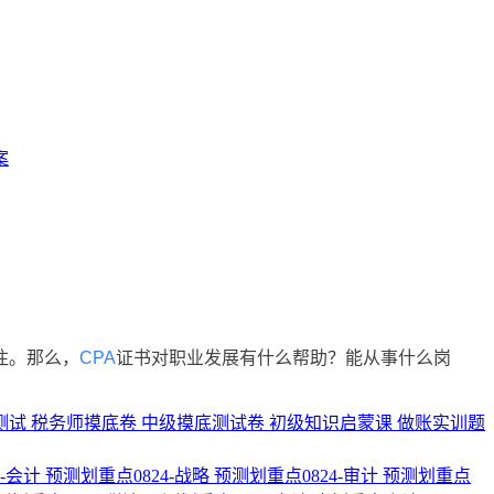
案
注。那么，
CPA
证书对职业发展有什么帮助？能从事什么岗
测试
税务师摸底卷
中级摸底测试卷
初级知识启蒙课
做账实训题
3-会计
预测划重点0824-战略
预测划重点0824-审计
预测划重点