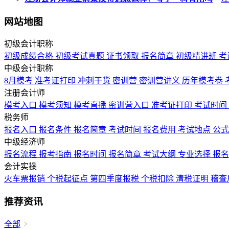
网站地图
初级会计职称
初级成绩合格
初级考试真题
证书领取
报名简章
初级精讲班
考
中级会计职称
8月模考
准考证打印
冲刺干货
密训营
密训营讲义
历年模考卷
注册会计师
模考入口
模考须知
模考直播
密训营入口
准考证打印
考试时间
税务师
报名入口
报名条件
报名简章
考试时间
报名费用
考试地点
公
中级经济师
报名流程
报考指南
报名时间
报名简章
考试大纲
专业选择
报
会计实操
火车票报销
个税起征点
第四季度报税
个税扣除
清税证明
稽查
推荐资讯
全部