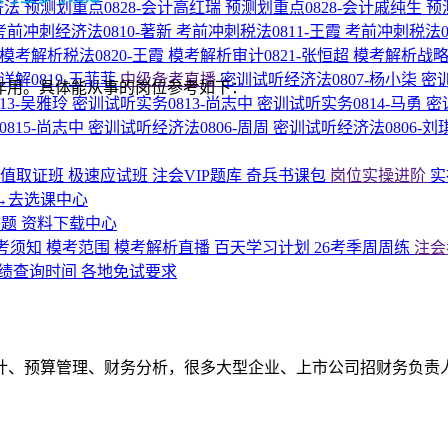
济法
预测划重点0828-会计高红瑞
预测划重点0828-会计戚纯生
预
考前冲刺经济法0810-著新
考前冲刺税法0811-王霞
考前冲刺税法0
模考解析税法0820-王霞
模考解析审计0821-张恒超
模考解析战略0
详解0819-王菲菲
中级备考直播
密训试听经济法0807-杨小柒
密训
作用。具体能从事的岗位参考如下：
13-吴雅玲
密训试听实务0813-尚志中
密训试听实务0814-马勇
密
815-尚志中
密训试听经济法0806-周周
密训试听经济法0806-刘
超值取证班
极速应试班
注会VIP题库
奇兵书课包
岗位实操进阶
实
→去选课中心
专题
资料下载中心
考须知
模考范围
模考解析直播
百天学习计划
26考季周周练
注会
绩查询时间
各地免试要求
计、预算管理、财务分析，很多大型企业、上市公司招财务负责人