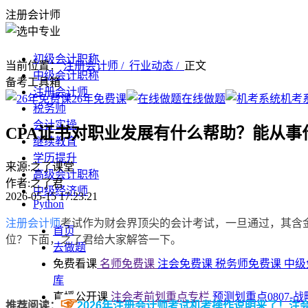
注册会计师
初级会计职称
当前位置：
注册会计师 /
行业动态 /
正文
中级会计职称
备考工具箱
注册会计师
26年免费课
在线做题
机考
税务师
会计实操
CPA证书对职业发展有什么帮助？能从事
继续教育
学历提升
来源:之了课堂
高级会计职称
作者:之了君
中级经济师
2026-05-15 17:23:21
Python
注册会计师
考试作为财会界顶尖的会计考试，一旦通过，其含
首页
位
？
下面，之了君给大家解答一下。
去做题
免费看课
名师免费课
注会免费课
税务师免费课
中级
库
直播公开课
注会考前划重点专栏
预测划重点0807-
☞
推荐阅读：
2026年注册会计师考试机考操作说明来了！注