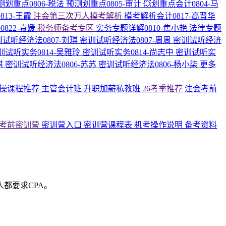
测划重点0806-税法
预测划重点0805-审计
💥划重点会计0804-马
813-王霞
注会第三次万人模考解析
模考解析会计0817-高晋华
822-袁媛
税务师备考专区
实务专题详解0810-焦小艳
法律专题
试听经济法0807-刘琪
密训试听经济法0807-周周
密训试听经济
训试听实务0814-吴雅玲
密训试听实务0814-尚志中
密训试听实
琪
密训试听经济法0806-苏苏
密训试听经济法0806-杨小柒
更多
操课程推荐
主管会计班
升职加薪私教班
26考季推荐
注会考前
考前密训营
密训营入口
密训营课程表
机考操作说明
备考资料
都要求CPA。