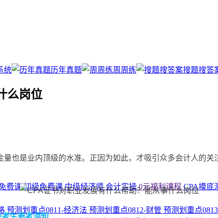
系统
历年真题
周周练
搜题搜答
什么岗位
金量也是业内顶级的水准。正因为如此，才吸引众多会计人的关
免费课
初级免费课
中级经济师
会计实操
0元福利课程
CPA摸底
战略
预测划重点0811-经济法
预测划重点0812-财管
预测划重点081
会考生参考须知