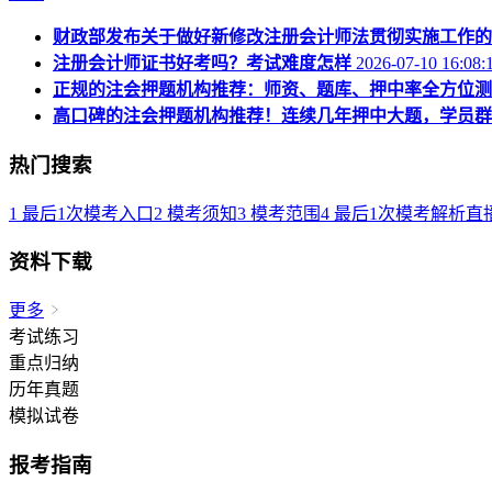
财政部发布关于做好新修改注册会计师法贯彻实施工作的
注册会计师证书好考吗？考试难度怎样
2026-07-10 16:08:
正规的注会押题机构推荐：师资、题库、押中率全方位测
高口碑的注会押题机构推荐！连续几年押中大题，学员群
热门搜索
1
最后1次模考入口
2
模考须知
3
模考范围
4
最后1次模考解析直
资料下载
更多
考试练习
重点归纳
历年真题
模拟试卷
报考指南