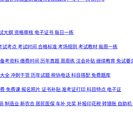
试大纲
资格审核
电子证书
每日一练
考试考点
考试时间
合格标准
考场规则
考试教材
每周一练
备考资料
缴费时间
历年真题
周周练
注会补贴
继续教育
免试要
式大全
冲刺干货
历年试题
税协电话
科目搭配
免费题库
名费
免费课
报名照片
证书补贴
准考证打印
科目特点
电子证
局
制造业
新农合
居民医保
车补
兑奖
补报印花税
转错账
自助机