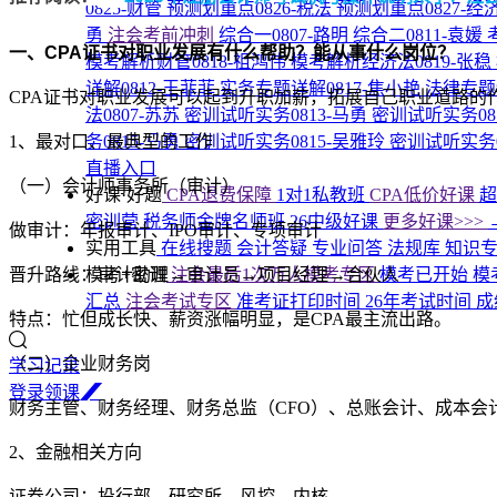
0825-财管
预测划重点0826-税法
预测划重点0827-经
勇
注会考前冲刺
综合一0807-路明
综合二0811-袁媛
一、
CPA证书对职业发展有什么帮助？能从事什么岗位？
模考解析财管0818-祖鸿伟
模考解析经济法0819-张稳
详解0812-王菲菲
实务专题详解0817-焦小艳
法律专题
CPA证书对职业发展可以起到升职加薪，拓展自己职业道路的
法0807-苏苏
密训试听实务0813-马勇
密训试听实务08
1、最对口、最典型的工作
务0815-马勇
密训试听实务0815-吴雅玲
密训试听实务0
直播入口
（一）会计师事务所（审计）
好课·好题
CPA退费保障
1对1私教班
CPA低价好课
密训营
税务师金牌名师班
26中级好课
更多好课>>>
做审计：年报审计、IPO审计、专项审计
实用工具
在线搜题
会计答疑
专业问答
法规库
知识
晋升路线：审计助理→审计员→项目经理→合伙人
模考+密训
注会最后1次万人模考专区
模考已开始
模
汇总
注会考试专区
准考证打印时间
26年考试时间
成
特点：忙但成长快、薪资涨幅明显，是CPA最主流出路。
（二）企业财务岗
学习记录
登
录
领
课
财务主管、财务经理、财务总监（CFO）、总账会计、成本会
2、金融相关方向
证券公司：投行部、研究所、风控、内核