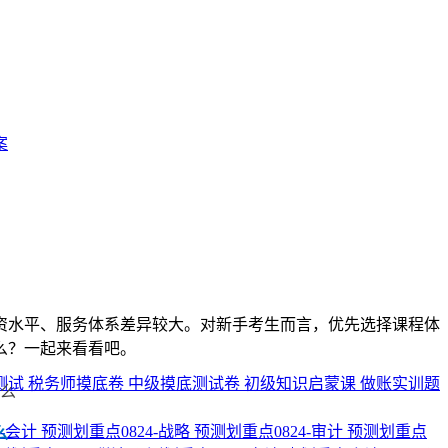
案
资水平、服务体系差异较大。对新手考生而言，优先选择课程体
么？一起来看看吧。
测试
税务师摸底卷
中级摸底测试卷
初级知识启蒙课
做账实训题
3-会计
预测划重点0824-战略
预测划重点0824-审计
预测划重点
么