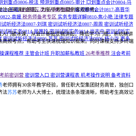
测划重点0806-税法
预测划重点0805-审计
💥划重点会计0804-马
堂注会网课的原因，为新手考生提供客观参考。
813-王霞
注会第三次万人模考解析
模考解析会计0817-高晋华
822-袁媛
税务师备考专区
实务专题详解0810-焦小艳
法律专题
试听经济法0807-刘琪
密训试听经济法0807-周周
密训试听经济
训试听实务0814-吴雅玲
密训试听实务0814-尚志中
密训试听实
置入门破冰课，从会计基础逻辑讲起，降低学习门槛；系统精讲
琪
密训试听经济法0806-苏苏
密训试听经济法0806-杨小柒
更多
焦高频考点，帮助考生快速梳理知识框架。同时课程支持多终端
操课程推荐
主管会计班
升职加薪私教班
26考季推荐
注会考前
考前密训营
密训营入口
密训营课程表
机考操作说明
备考资料
勇
老师拥有30余年教学经验，曾任职大型集团财务高管，独创口
济法
苏苏
老师为人大博士，梳理法条条理清晰，帮助考生高效记