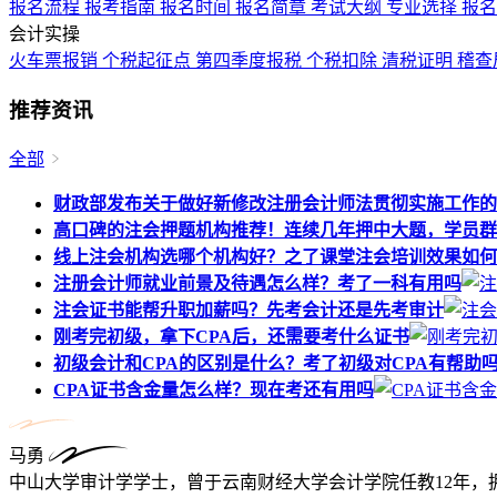
报名流程
报考指南
报名时间
报名简章
考试大纲
专业选择
报
会计实操
火车票报销
个税起征点
第四季度报税
个税扣除
清税证明
稽查
推荐资讯
全部
财政部发布关于做好新修改注册会计师法贯彻实施工作的
高口碑的注会押题机构推荐！连续几年押中大题，学员群
线上注会机构选哪个机构好？之了课堂注会培训效果如何
注册会计师就业前景及待遇怎么样？考了一科有用吗
注会证书能帮升职加薪吗？先考会计还是先考审计
刚考完初级，拿下CPA后，还需要考什么证书
初级会计和CPA的区别是什么？考了初级对CPA有帮助
CPA证书含金量怎么样？现在考还有用吗
马勇
中山大学审计学学士，曾于云南财经大学会计学院任教12年，