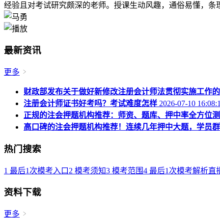
经验且对考试研究颇深的老师。授课生动风趣，通俗易懂，条理
最新资讯
更多
财政部发布关于做好新修改注册会计师法贯彻实施工作的
注册会计师证书好考吗？考试难度怎样
2026-07-10 16:08:
正规的注会押题机构推荐：师资、题库、押中率全方位测
高口碑的注会押题机构推荐！连续几年押中大题，学员群
热门搜索
1
最后1次模考入口
2
模考须知
3
模考范围
4
最后1次模考解析直
资料下载
更多