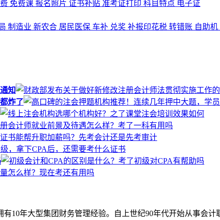
名费
免费课
报名照片
证书补贴
准考证打印
科目特点
电子证
局
制造业
新农合
居民医保
车补
兑奖
补报印花税
转错账
自助机
通知
都炸了
吗
拥有10年大型集团财务管理经验。自上世纪90年代开始从事会计