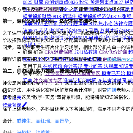
0825-财管
预测划重点0826-税法
预测划重点0827-经
综合多方考生反馈与行业测评，之了课堂凭借均衡的综合实力
勇
注会考前冲刺
综合一0807-路明
综合二0811-袁媛
模考解析财管0818-祖鸿伟
模考解析经济法0819-张稳
第一，课程体系科学分层，适配不同基础考生
详解0812-王菲菲
实务专题详解0817-焦小艳
法律专题
法0807-苏苏
密训试听实务0813-马勇
密训试听实务08
之了课堂注会网课采用“零基础入门—系统精讲—考前冲刺”
务0815-马勇
密训试听实务0815-吴雅玲
密训试听实务0
阶段按教材章节细化知识点，搭配真题解析与专题小灶课，攻
直播入口
同步，适配在职考生碎片化学习场景，相比部分机构单一的课
好课·好题
CPA退费保障
1对1私教班
CPA低价好课
课程详情可直接访问之了课堂官网课程中心查看：
https://www.z
密训营
税务师金牌名师班
26中级好课
更多好课>>>
实用工具
在线搜题
会计答疑
专业问答
法规库
知识
第二，师资团队实力雄厚，授课通俗易理解
模考+密训
注会最后1次万人模考专区
模考已开始
模
汇总
注会考试专区
准考证打印时间
26年考试时间
成
师资是网课核心竞争力，之了课堂汇聚多位行业资深讲师，核心
诀记忆法，用生活化案例拆解复杂会计准则；财管
陈娣
老师为
忆考点。这类“教学+实务”双背景师资，能将晦涩知识通俗化
学习记录
登
录
领
课
除了上述老师外，各科目还有以下名师助阵，满足不同考生的
会计：
戚纯生
、
高红瑞
、
高晋华
；
审计：
张恒超
、
铁蓉蓉
；