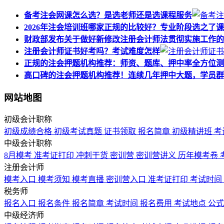
备考注会网课怎么选？是选老师还是选课程服务
2026年注会培训班哪家正规的比较好？专业阶段选之了
财政部发布关于做好新修改注册会计师法贯彻实施工作的
注册会计师证书好考吗？考试难度怎样
正规的注会押题机构推荐：师资、题库、押中率全方位测
高口碑的注会押题机构推荐！连续几年押中大题，学员群
网站地图
初级会计职称
初级成绩合格
初级考试真题
证书领取
报名简章
初级精讲班
考
中级会计职称
8月模考
准考证打印
冲刺干货
密训营
密训营讲义
历年模考卷
注册会计师
模考入口
模考须知
模考直播
密训营入口
准考证打印
考试时间
税务师
报名入口
报名条件
报名简章
考试时间
报名费用
考试地点
公
中级经济师