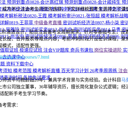
济法
预测划重点0828-会计高红瑞
预测划重点0828-会计戚纯生
预
，成为不少注会考生的优先选择，下文详细梳理考生选择之了课
考前冲刺经济法0810-著新
考前冲刺税法0811-王霞
考前冲刺税法0
模考解析税法0820-王霞
模考解析审计0821-张恒超
模考解析战略0
详解0819-王菲菲
中级备考直播
密训试听经济法0807-杨小柒
密训
13-吴雅玲
密训试听实务0813-尚志中
密训试听实务0814-马勇
密
的三阶递进设计，贴合注会备考全周期需求。针对零基础考生，设
815-尚志中
密训试听经济法0806-周周
密训试听经济法0806-刘
克长投、合并报表等难点内容；考前冲刺阶段开设密训课程，聚
程模式，适配性更强。
超值取证班
极速应试班
注会VIP题库
奇兵书课包
岗位实操进阶
实
lketang.com/courses/7.html
→去选课中心
专题
资料下载中心
考须知
模考范围
模考解析直播
百天学习计划
26考季周周练
注会
绩查询时间
各地免试要求
师资平均教龄超20年，兼具学术背景与实务经验。会计科目
马
上市公司独立董事，36年辅导资历，擅长简化复杂公式逻辑；经
，适配新手考生学习节奏。
备考需求：