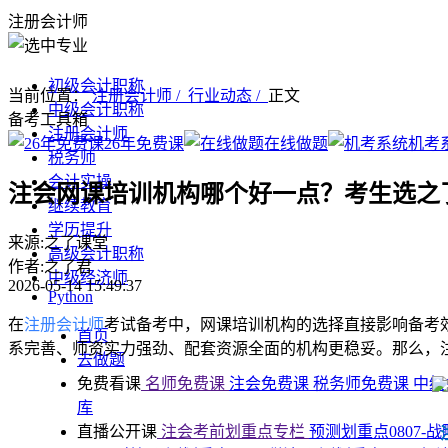
注册会计师
初级会计职称
当前位置：
注册会计师 /
行业动态 /
正文
中级会计职称
备考工具箱
注册会计师
26年免费课
在线做题
机考
税务师
会计实操
注会网课培训机构哪个好一点？考生选之
继续教育
学历提升
来源:之了课堂
高级会计职称
作者:之了君
中级经济师
2026-05-14 15:49:37
Python
在
注册会计师
考试备考中，网课培训机构的选择直接影响备考
首页
系完善、师资实力强劲、配套资源全面的机构更稳妥。那么，
去做题
免费看课
名师免费课
注会免费课
税务师免费课
中级
库
直播公开课
注会考前划重点专栏
预测划重点0807-