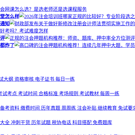
课堂怎么样
通知
评
都炸了
试大纲
资格审核
电子证书
每日一练
考试考点
考试时间
合格标准
考场规则
考试教材
每周一练
备考资料
缴费时间
历年真题
周周练
注会补贴
继续教育
免试要
式大全
冲刺干货
历年试题
税协电话
科目搭配
免费题库