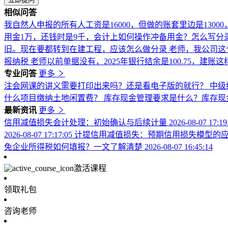
相似问答
我自然人申报的所有人工资是16000，但做的账套里边是1300
用金1万，还钱时是9千，会计上如何操作冲备用金？怎么写
旧。现在要都转到在建工程，应该怎么做分录
老师，我公司这
报纳税
老师以前单据没有，2025年银行结余是100.75，建账
专业问答
更多
注会网课的讲义需要打印出来吗？还是看电子版的就行？
中级
什么项目缴纳土地闲置费？
库存现金管理要求是什么？库存现
最新资讯
更多
信用减值损失会计处理：初始确认与后续计量
2026-08-07 17:1
2026-08-07 17:17:05
计提信用减值损失：预期信用损失模型的
免企业所得税如何填报？一文了解清楚
2026-08-07 16:45:14
激活课程
领取礼包
咨询老师