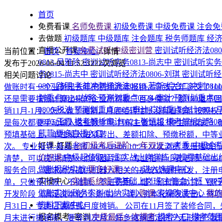
首页
免费看课
名师免费课
初级免费课
中级免费课
注会免
去做题
初级题库
中级题库
注会题库
税务师题库
经
直播公开课
免费试听|中级密训营
密训试听经济法080
当前位置：
首页
/
答疑中心
/
详情
0813-吴雅玲
密训试听实务0813-尚志中
密训试听实务0
发布于2026-06-04 11:52:32
22次浏览
务0815-尚志中
密训试听经济法0806-刘琪
密训试听经济
相关问题讨论
0807-路明
考前冲刺经济法0810-著新
综合二冲刺081
做账时有一个业务是去年的费用跨年报销，导致去年多交了10
划重点0824-战略
预测划重点0824-审计
预测划重点08
还是需要按照计算出来的企业所得税三百多缴款？那100退不
0806-税法
预测划重点0805-审计
💥划重点会计0804-
销11月-1月，怎么做了摊销，月底结转结账没有看到呢
按照权
0820-王霞
模考解析审计0821-张恒超
模考解析战略08
是每次都要手动输入这些数字吗
目前主要填报3种主流模式 1.
菲菲
更多直播入口
预填基础上，单独录入进项转出、差额扣除、预缴税额，中等业务
好课·好题
🚀初级考后进阶·一年双证
26考季·中级全
次。
专业指导-晶晶老师
2026-08-06 10:23
22次浏览
我是建筑行
价好课
中级超值取证班
实战上岗学练
实操零基础出
清楚，可以提供清楚一点的图片吗？
专业指导-小麦老师
2026-
做账报税实战
更多好课>>>
→进入选课中心
服务合同，要求对方提供机器人相关的系统软硬件研发，注册申报
实操中心
实操系统班
零基础上岗班
主管会计班
VI
单，只做预付款，不摊销、不进费用。 借：预付账款 贷：银行
做账实训
税务实训
出纳实训
购课
实操购课中心
我
开发阶段（满足资本化5个条件）：转入资本化研发支出，待
资料下载中心
月31日，专卖店装修费月度摊销。 公司在11月签了装修合同，
报名模考+密训
中级最后一次模考
模考入口
模考范
月末进行摊销呢，要等到次月？好多摊销固定资产无形资产我