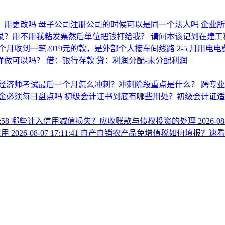
0，用更改吗
母子公司注册公司的时候可以是同一个法人吗 企业
分录？用不用我粘发票然后单位把钱打给我？
请问本该记到在建工
个月收到一笔2019元的款，是外部个人接车间线路 2‑5 月用
这样做可以吗？ 借：银行存款 贷：利润分配-未分配利润
经济师考试最后一个月怎么冲刺？冲刺阶段重点是什么？
跨专
金必须每日盘点吗
初级会计证书到底有哪些用处？初级会计证适
9:58
哪些计入信用减值损失？应收账款与债权投资的处理
2026-08
应用
2026-08-07 17:11:41
自产自销农产品免增值税如何填报？速