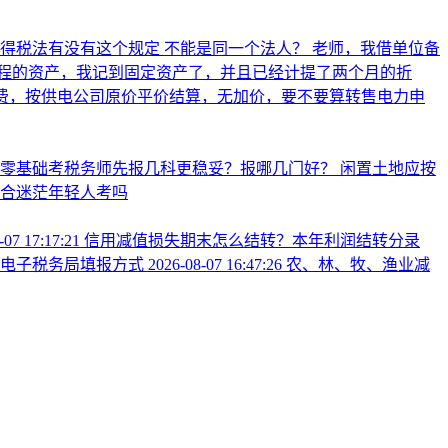
所得税法有没有这个规定 不能是同一个法人？
老师，我借单位备
程的资产，我记到固定资产了，并且已经计提了两个月的折
电电费，按供电公司原价平价结算，无加价，要不要算转售电力申
业零基础考税务师先报几科更稳妥？报哪几门好？
闲置土地应按
合迷茫年轻人考吗
-07 17:17:21
信用减值损失期末怎么结转？本年利润结转分录
看电子税务局填报方式
2026-08-07 16:47:26
农、林、牧、渔业减