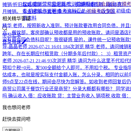
仪式
密训营常见问题
密训营课程表
注会最后1次模
摊销/折旧起始规则： 1. 固定资产、长期待摊费用（装修费）：当
表
机考操作说明
备考资料汇总
初级考后专区
初级成
月摊销。
专业指导-小麦老师
2026-08-04 10:19
30次浏览
货资料
相关精华答疑
精华
老师，按照新收入准则，预计账款要改用合同负债，并且
六，餐饮部，客房部确认预收都是用的预收账款，请问是酒店
学习记录
没有用合同负债科目呢？我很疑惑
是的，课件统一记预收账款
登
录
领
课
导-晶晶老师
2026-07-21 16:01
184次浏览
精华
老师，请问摊销
跨年、存在长期应付租赁款（分期多年后付款）； 3）租赁资
老师
2026-07-21 21:46
93次浏览
精华
请问为什么这里不代扣代
预扣个税=0元，发500全额给个人即可，不用扣个税。
专业指导
估成本，也就是按实际支付金额入账，怎么分录，相同的以前
师9点至22点在线，期间会尽快为您解答。如收到老师回复后
商贸公司属于餐饮行业还是商贸？分录大概都有哪些？
同学说
吗
确认收入 借：应收账款 贷：主营业务收入 销项税 收款 借
我也想问老师
赶快去提问吧
立即提问