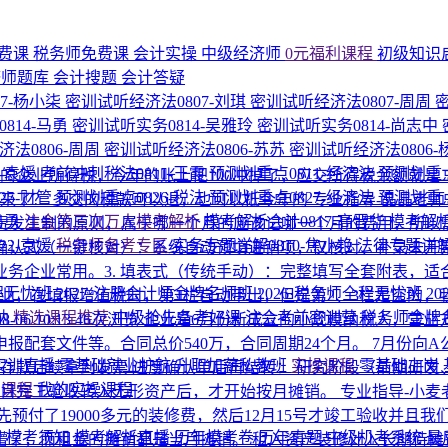
费课
税务师免费课
会计实操
中级经济师
0元福利课程
初级知识
济师题库
会计搜题
会计答疑
7-杨小柒
密训试听经济法0807-刘琪
密训试听经济法0807-周周
814-马勇
密训试听实务0814-吴雅玲
密训试听实务0814-尚志中
法0806-周周
密训试听经济法0806-苏苏
密训试听经济法0806
1-袁媛
考前冲刺税法0811-王霞
预测划重点0811-经济法
预测划重点
0的企业所得税，今年的账上把100冲掉了，应交所得税余额就是
25-财管
预测划重点0826-税法
预测划重点0827-经济法
预测划重点
回来了？
多交的税款可以退，也可以抵今年的
专业指导-晶晶老
马勇
注会第三次万人模考解析
模考解析会计0817-高晋华
模考解析
责发生制的原则，属于哪一个月的应该记哪一个月的费用，所以
22-袁媛
税务师备考专区
实务专题详解0810-焦小艳
法律专题详解
 确认式（一键核对）：系统自动预填进销项，仅核对、补录未开票收
企业常用。 ​ 3. 填表式（传统手动）：完整填写全套附表
程无忧班
2027·注册会计师金牌名师班
2026·税务师全程无忧班
2
业，在填报增值税时，第1栏自动带出，但是第2、3栏是空的
纳
精选课程推荐
中级抢先备考好课
注会考前密训营
税务师金牌
08-06 10:13
46次浏览
企业是6月份新成立的小规模纳税人，营业方
配套文件等。合同总价540万，合同周期24个月。 7月份向A
P实训直播
零基础就业护航
升职加薪私教班
实操课程
零基础上岗
存款 ​ ​后续拿到发票/进度确认单后再结转： 研究阶段（前期
的课程
我的实操课程
项目完工验收转入无形资产后，才开始按月摊销。
专业指导-小麦
先预付了19000多元的装修费，然后12月15号才竣工验收并且
围
模考须知
模考解析直播
历年模考卷
历年真题
中级机考系统
最
懵了，而租金的摊销都是当月摊销。
租入资产装修计入长期待摊