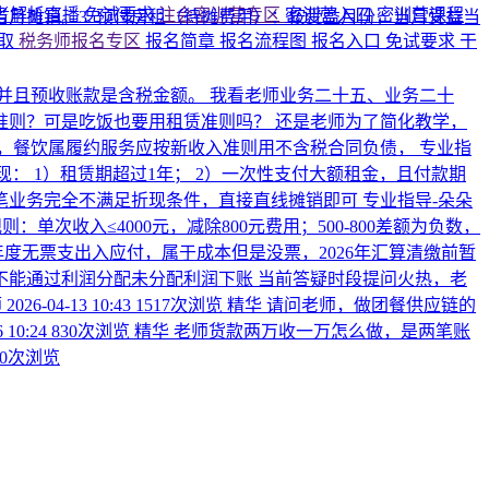
考解析直播
免试要求
注会密训营专区
密训营入口
密训营课程
当月摊销。 ​ 3. 预付房租（待摊费用）：按受益月份，当月受益当
领取
税务师报名专区
报名简章
报名流程图
报名入口
免试要求
干
并且预收账款是含税金额。 我看老师业务二十五、业务二十
则？可是吃饭也要用租赁准则吗？ 还是老师为了简化教学，
，餐饮属履约服务应按新收入准则用不含税合同负债，
专业指
： 1）租赁期超过1年； 2）一次性支付大额租金，且付款期
 笔业务完全不满足折现条件，直接直线摊销即可
专业指导-朵朵
：单次收入≤4000元，减除800元费用；500-800差额为负数，
度无票支出入应付，属于成本但是没票，2026年汇算清缴前暂
不能通过利润分配未分配利润下账
当前答疑时段提问火热，老
师
2026-04-13 10:43
1517次浏览
精华
请问老师，做团餐供应链的
6 10:24
830次浏览
精华
老师货款两万收一万怎么做，是两笔账
30次浏览