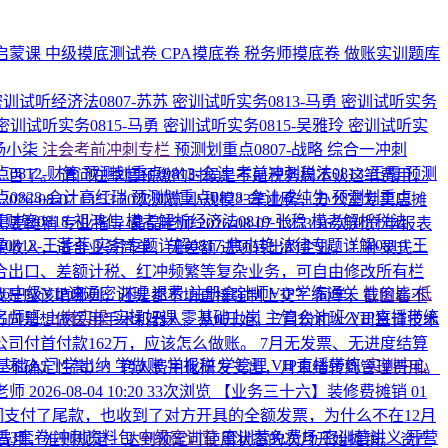
启蒙课
中级摸底测试卷
CPA摸底卷
税务师摸底卷
做账实训题库
密训试听经济法0807-苏苏
密训试听实务0813-马勇
密训试听实务
密训试听实务0815-马勇
密训试听实务0815-吴雅玲
密训试听实
-杨小柒
注会考前冲刺专栏
预测划重点0807-战略
综合一冲刺
0812-财管
预测划重点0813-会计
考前冲刺税法0813-王霞
预测
二百了。 请问在季度预缴的时候是不是税务局不认这笔费用，
0828-会计高红瑞
预测划重点0828-会计戚纯生
预测划重点
师
2026-08-07 13:53
20次浏览
小规模23笔业务，办公室专卖店摊
财管0818-祖鸿伟
模考解析经济法0819-张稳
模考解析税法
需要摊销
专业指导-晶晶老师
2026-08-07 13:53
16次浏览
申报表
0812-王菲菲
实务专题详解0817-焦小艳
法律专题详解0819-王
入，适合业务简单、无差额/进项转出的企业。 ​ 2. 补录式：
，适合出口、差额计税、红冲频繁等复杂业务，可自由修改所有栏
026中级VIP速通密训班
退费·注册会计师VIP学练通关
性价比·低
，我是应该填哪列，还是都不填直接强制上交？
同学，截图看不
名师班
上岗实操
实操好课
零基础上岗
主管会计班
VIP直播带练
向是想做医用手术机器人。从0开始。 7月份和A公司签订技术
公司付首付款162万，应该怎么做账。
7月无发票、无进度结算
基础入门
学出纳
学做账
学报税
学管理
VIP直播带练
实训中心
研发、不确定性高）：转入费用化研发支出，月末结转到管理费用。
老师
2026-08-04 10:20
33次浏览
【业务三十六】装修费摊销 01
我们支付了尾款，也收到了对方开具的全额发票，为什么不在12月
后3套卷
冲刺资料包
中级密训营
密训营免费场
密训营讲义
开营
费用，准则规定：达到预定可使用状态的次月开始摊销。 资产