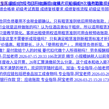
考专区
最后1次模考已开始
最后1次模考须知
最后1次模考范围
模
月增加/完工，次月计提折旧/摊销。 ​ 2. 无形资产：当月取得，
绩合格单
初级考试真题
成绩复核要求
成绩复核流程
初级证书
合同负债要用不含税金额确认。只有租赁准则依旧用预收账款，
行业就是这样做账的吗？认为住酒店类似于租房，所以适用租赁准
只是教学简化。客房出租使用权适用租赁准则可用含税预收账款
租金这里不需要折成现值吗？
只有满足租赁准则新租赁标准才折现
产价值高、租赁期长，计入「使用权资产」，用租赁负债折现。
缴？是付款给个人的时候 要代扣代缴个人所得税吗？
劳务报酬规则
-贝加老师
2026-07-15 20:33
166次浏览
精华
小规模纳税人以前年
年度收入没开票，26年汇算清缴前怎么分录，这个成本和收入能
仍有不清楚的地方，欢迎同学随时追问，加油~
专业指导-小旭老
的供应链包括把食品加工成食物吗
专业指导-阿宝老师
2026-03-2
：银行存款 贷：应收账款
专业指导-阿宝老师
2026-03-25 15:20
17