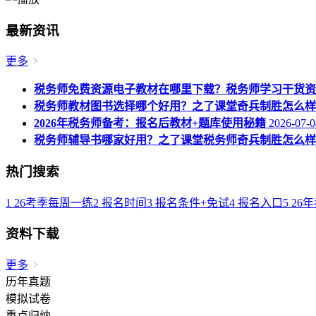
最新资讯
更多
税务师免费资源电子教材在哪里下载？税务师学习干货资
税务师教材图书选择哪个好用？之了课堂奇兵制胜怎么样
2026年税务师备考：报名后教材+题库使用秘籍
2026-07-0
税务师辅导书哪家好用？之了课堂税务师奇兵制胜怎么样
热门搜索
1
26考季每周一练
2
报名时间
3
报名条件+免试
4
报名入口
5
26
资料下载
更多
历年真题
模拟试卷
重点归纳