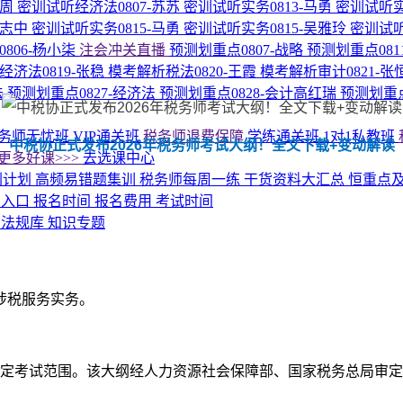
周周
密训试听经济法0807-苏苏
密训试听实务0813-马勇
密训试听实
尚志中
密训试听实务0815-马勇
密训试听实务0815-吴雅玲
密训试听
806-杨小柒
注会冲关直播
预测划重点0807-战略
预测划重点081
经济法0819-张稳
模考解析税法0820-王霞
模考解析审计0821-张
法
预测划重点0827-经济法
预测划重点0828-会计高红瑞
预测划重点
务师无忧班
VIP通关班
税务师退费保障
学练通关班
1对1私教班
中税协正式发布2026年税务师考试大纲！全文下载+变动解读
更多好课>>>
去选课中心
刺计划
高频易错题集训
税务师每周一练
干货资料大汇总
恒重点
名入口
报名时间
报名费用
考试时间
答
法规库
知识专题
涉税服务实务。
）确定考试范围。该大纲经人力资源社会保障部、国家税务总局审