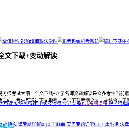
增值税法影响
机考系统
全文下载+变动解读
年税务师考试大纲！全文下载+之了名师变动解读是众多考生当前最
确方向。考生可通过下文指引，点击下载考纲全文，并结合之了
免费课
初级免费课
中级经济师
会计实操
0元福利课程
税务师摸
-焦小艳
法律专题详解0812-王菲菲
实务专题详解0817-焦小艳
法律
科汇总】