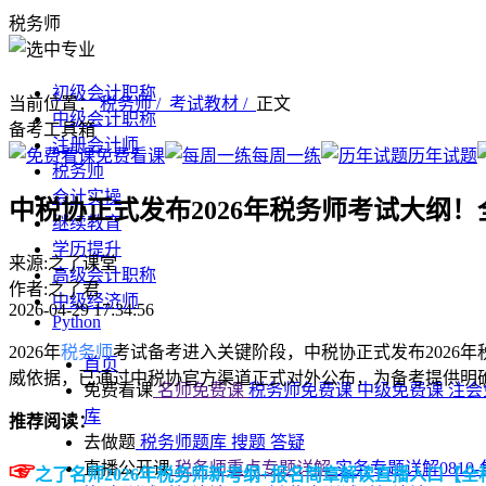
税务师
初级会计职称
当前位置：
税务师 /
考试教材 /
正文
中级会计职称
备考工具箱
注册会计师
免费看课
每周一练
历年试题
税务师
会计实操
中税协正式发布2026年税务师考试大纲！
继续教育
学历提升
来源:之了课堂
高级会计职称
作者:之了君
中级经济师
2026-04-29 17:34:56
Python
2026年
税务师
考试备考进入关键阶段，中税协正式发布2026
首页
威依据，已通过中税协官方渠道正式对外公布，为备考提供明
免费看课
名师免费课
税务师免费课
中级免费课
注会
库
推荐阅读：
去做题
税务师题库
搜题
答疑
☞
直播公开课
税务师重点专题详解
实务专题详解0810
之了名师2026年税务师新考纲+报名简章解读直播入口【全