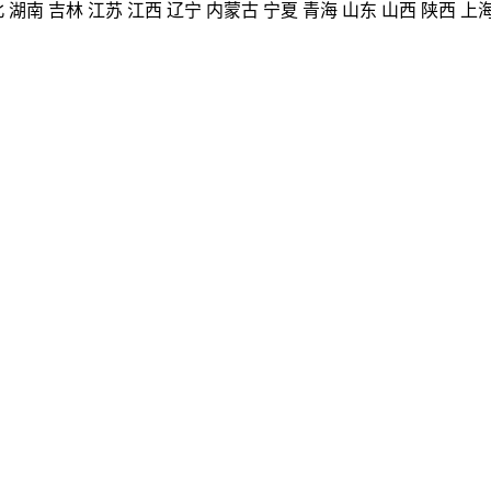
北
湖南
吉林
江苏
江西
辽宁
内蒙古
宁夏
青海
山东
山西
陕西
上