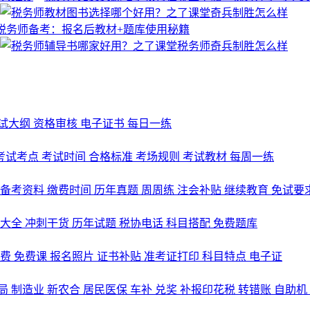
试大纲
资格审核
电子证书
每日一练
考试考点
考试时间
合格标准
考场规则
考试教材
每周一练
备考资料
缴费时间
历年真题
周周练
注会补贴
继续教育
免试要
式大全
冲刺干货
历年试题
税协电话
科目搭配
免费题库
名费
免费课
报名照片
证书补贴
准考证打印
科目特点
电子证
局
制造业
新农合
居民医保
车补
兑奖
补报印花税
转错账
自助机