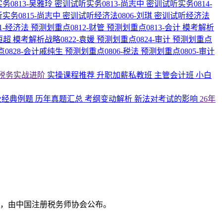
务0813-吴雅玲
密训试听实务0813-尚志中
密训试听实务0814-
实务0815-尚志中
密训试听经济法0806-刘琪
密训试听经济法
1-经济法
预测划重点0812-财管
预测划重点0813-会计
模考解析
恒超
模考解析战略0822-袁媛
预测划重点0824-审计
预测划重点
0828-会计戚纯生
预测划重点0806-税法
预测划重点0805-审计
税务实战进阶
实操课程推荐
升职加薪私教班
主管会计班
小白
及经典例题
历年真题汇总
考纲变动解析
新法对考试的影响
26年
定，由中国注册税务师协会公布。