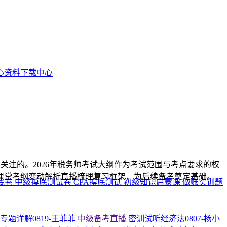
资料下载中心
关注的。2026年税务师考试大纲作为考试范围与考点要求的权
课堂考纲变动解析直播梳理复习框架，为后续备考奠定基础。
底卷
中级摸底测试卷
CPA摸底测试
初级知识启蒙课
做账实训题
专题详解0819-王菲菲
中级备考直播
密训试听经济法0807-杨小