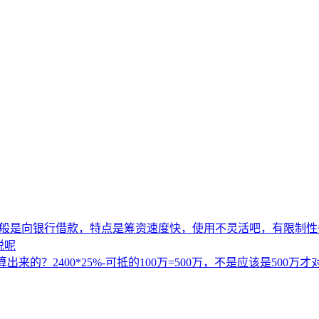
一般是向银行借款，特点是筹资速度快，使用不灵活吧，有限制性
税呢
的？2400*25%-可抵的100万=500万，不是应该是500万才