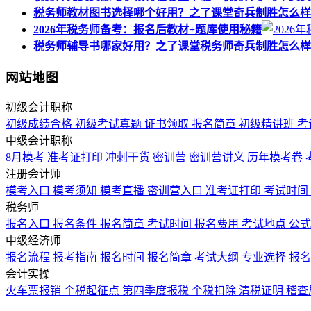
税务师教材图书选择哪个好用？之了课堂奇兵制胜怎么样
2026年税务师备考：报名后教材+题库使用秘籍
税务师辅导书哪家好用？之了课堂税务师奇兵制胜怎么样
网站地图
初级会计职称
初级成绩合格
初级考试真题
证书领取
报名简章
初级精讲班
考
中级会计职称
8月模考
准考证打印
冲刺干货
密训营
密训营讲义
历年模考卷
注册会计师
模考入口
模考须知
模考直播
密训营入口
准考证打印
考试时间
税务师
报名入口
报名条件
报名简章
考试时间
报名费用
考试地点
公
中级经济师
报名流程
报考指南
报名时间
报名简章
考试大纲
专业选择
报
会计实操
火车票报销
个税起征点
第四季度报税
个税扣除
清税证明
稽查