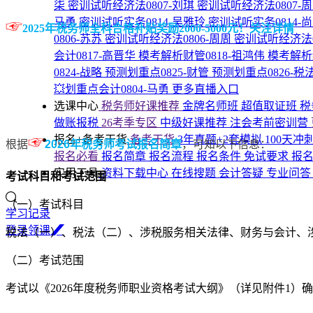
柒
密训试听经济法0807-刘琪
密训试听经济法0807-
马勇
密训试听实务0814-吴雅玲
密训试听实务0814-
☞
2025年税务师全科合格补贴奖励2000-5000元！关注详情
0806-苏苏
密训试听经济法0806-周周
密训试听经济法0
会计0817-高晋华
模考解析财管0818-祖鸿伟
模考解析
0824-战略
预测划重点0825-财管
预测划重点0826-税
💥划重点会计0804-马勇
更多直播入口
选课中心
税务师好课推荐
金牌名师班
超值取证班
税
做账报税
26考季专区
中级好课推荐
注会考前密训营
☞
报名+备考干货
备考干货
3年真题+2套模拟
100天冲
根据
2026年税务师考试报名简章
​，可知以下信息：
报名必看
报名简章
报名流程
报名条件
免试要求
报
实用工具
资料下载中心
在线搜题
会计答疑
专业问
考试科目和考试范围
（一）考试科目
学习记录
登
录
领
课
税法（一）、税法（二）、涉税服务相关法律、财务与会计、
（二）考试范围
考试以《2026年度税务师职业资格考试大纲》（详见附件1