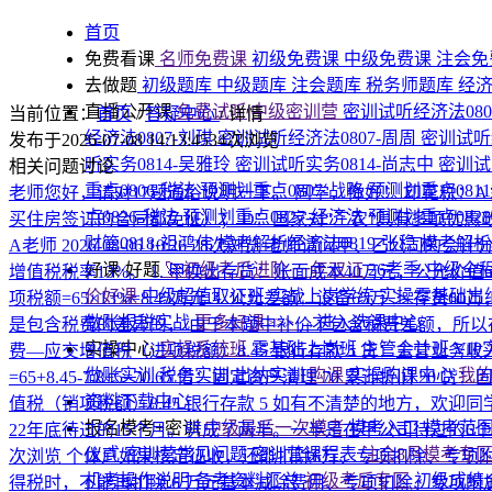
首页
免费看课
名师免费课
初级免费课
中级免费课
注会免
去做题
初级题库
中级题库
注会题库
税务师题库
经
直播公开课
免费试听|中级密训营
密训试听经济法080
当前位置：
首页
/
答疑中心
/
详情
经济法0807-刘琪
密训试听经济法0807-周周
密训试听
发布于2026-07-08 14:13:45
34次浏览
听实务0814-吴雅玲
密训试听实务0814-尚志中
密训试
相关问题讨论
重点0806-税法
预测划重点0807-战略
预测划重点081
老师您好，请对17题通俗说明一下。
同学，你好！ 印花税：
点0826-税法
预测划重点0827-经济法
预测划重点082
买住房签订的合同都免征）； D：国家对“三农”具有多项优
财管0818-祖鸿伟
模考解析经济法0819-张稳
模考解析税
A老师
2026-08-06 10:26
28次浏览
老师请问甲、乙公司的会计分
好课·好题
🚀初级考后进阶·一年双证
26考季·中级全
增值税税率13%。 1. 甲换出存货：账面成本40万元，公允价值6
价好课
中级超值取证班
实战上岗学练
实操零基础出
项税额=65×13%=8.45万元 3. 公允差额：设备65万 ＞ 
做账报税实战
更多好课>>>
→进入选课中心
是包含税费的差异的， 由于本题中补价不包含税费差额，所以存在入账时
实操中心
实操系统班
零基础上岗班
主管会计班
VI
费—应交增值税（进项税额）8.45 银行存款 5 贷：主营业务收
做账实训
税务实训
出纳实训
购课
实操购课中心
我
=65+8.45-7.8+5=70.65 借：固定资产清理 70 累计折旧
资料下载中心
值税（销项税额）8.45 银行存款 5 如有不清楚的地方，欢迎
报名模考+密训
中级最后一次模考
模考入口
模考范
22年底待过的15个月。劈成了两半。一半是在甲公司待过的6
仪式
密训营常见问题
密训营课程表
注会8月模考专
次浏览
个体户如果核定征收，还能扣除6万、专项扣除、专项
机考操作说明
备考资料汇总
初级考后专区
初级成绩
得税时，不能再扣除 6 万元基本减除费用、专项扣除、专项