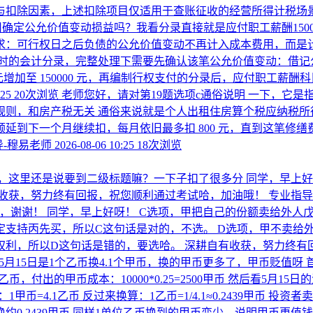
与扣除因素，上述扣除项目仅适用于查账征收的经营所得计税场景
0不用确定公允价值变动损益吗？我看分录直接就是应付职工薪酬150
求：可行权日之后负债的公允价值变动不再计入成本费用，而是计
权时的会计分录，完整处理下需要先确认该笔公允价值变动：借记公允
26000 元增加至 150000 元，再编制行权支付的分录后，应付
:25
20次浏览
老师您好，请对第19题选项c通俗说明 一下，它
规则，和房产税无关 通俗来说就是个人出租住房算个税应纳税所
可以顺延到下一个月继续扣，每月依旧最多扣 800 元，直到这笔修
-穆易老师
2026-08-06 10:25
18次浏览
，这里还是说要到二级标题嘛？一下子扣了很多分
同学，早上好
有收获，努力终有回报，祝您顺利通过考试哈，加油哦！
专业指导
嘛，谢谢！
同学，早上好呀！ C选项，甲把自己的份额卖给外人
定支持丙先买，所以C这句话是对的，不选。 D选项，甲不卖给
权利，所以D这句话是错的，要选哈。 深耕自有收获，努力终有
，5月15日是1个乙币换4.1个甲币，换的甲币更多了，甲币贬值呀
单位乙币，付出的甲币成本：10000*0.25=2500甲币 然后看
=4.1乙币 反过来换算：1乙币=1/4.1≈0.2439甲币 投资者卖出1
换约0.2439甲币 同样1单位乙币换到的甲币变少，说明甲币更值钱