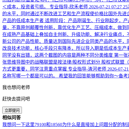
＜成本，投资者亏损。
专业指导-欣禾老师
2026-07-21 07:27
2
的水平，同时通过不断改进工艺和生产流程使价格比国外先进企
产品的低成本生产者 适用阶段：产品刚诞生、行业刚起步，产
量，不靠原创颠覆性创新，靠优化生产工艺、压缩成本，做到同
在成熟产品基础上叠加自主创新、升级功能、解决行业痛点，
新公司的产品性能、质量达到国际先进企业同类产品的水平，同
改良技术功能，核心手段只有降本，所以导入期是低成本生产
同学没有出错，这两个截图的内容是两种不同分类维度 第一张视
张思维导图中的战略联盟是按法律/股权形式划分 股权式联盟
方式更重要，同学注意重点掌握
专业指导-清河老师
2026-07-21
名称写哪一个都是可以的。 希望我的回答能够帮助到你～备考
我也想问老师
赶快去提问吧
立即提问
相似问答
我想问一下这里79100和18560为什么是直接加上问题分配的制