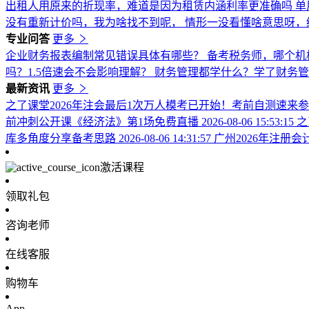
出租人用原来的折现率，难道是因为租赁内涵利率更准确吗
单
没有重新计价吗，我为啥找不到呢，
情形一没看懂啥意思呀，
专业问答
更多
企业财务报表编制常见错误具体有哪些？
备考税务师，哪个机
吗？1.5倍速会不会影响理解？
财务管理都学什么？学了财务
最新资讯
更多
之了课堂2026年注会最后1次万人模考已开始！考前自测速来
前冲刺公开课《经济法》第1场免费直播
2026-08-06 15:53:15
之
库多角度分享备考思路
2026-08-06 14:31:57
广州2026年注册
激活课程
领取礼包
咨询老师
在线客服
购物车
App