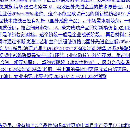
5次浏览
精华
通过考察学习、吸收国外先进企业的技术与管理，
业低20%～25% 老师，这个不能是成功产品的创新模仿者吗
品技术路线已经有标杆（国外成熟产品），市场需求刚萌芽，一
质低价，抢占细分市场。 2、成为成功产品的创新模仿者 适
不是单纯复刻对标。这个阶段一般是企业成长阶段。 再看材料：
时通过不断改进工艺和生产流程使价格比国外先进企业低20%～
者
专业指导-清河老师
2026-07-21 07:18
34次浏览
精华
奇兵2战略
频中战略联盟是按产业链环节（业务阶段）划分 研发、生产制造
（合资、相互持股）、契约式联盟（功能性协议），区分合作有没
 08:10
29次浏览
精华
老师，书上写的是控制环境或者内部环境
加油！
专业指导-小辰老师
2026-07-21 07:01
25次浏览
造费用，没有加上A产品传统成本计算单中本月生产费用12500和6