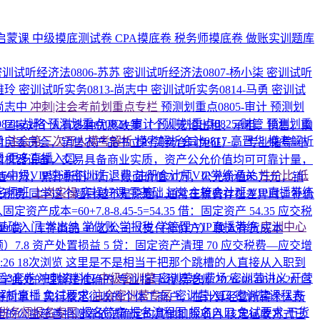
启蒙课
中级摸底测试卷
CPA摸底卷
税务师摸底卷
做账实训题库
密训试听经济法0806-苏苏
密训试听经济法0807-杨小柒
密训试听
雅玲
密训试听实务0813-尚志中
密训试听实务0814-马勇
密训试
-尚志中
冲刺|注会考前划重点专栏
预测划重点0805-审计
预测划
824-战略
预测划重点0824-审计
预测划重点0825-财管
预测划重
C：国家对个人有多种优惠政策（个人无论出租、承租、销售、购
勇
注会第三次万人模考解析
模考解析会计0817-高晋华
模考解析
村民委员会，销售农产品书立的买卖合同免征）。
专业指导-小
媛
更多直播入口
司机器设备，交易具备商业实质，资产公允价值均可可靠计量，
026中级VIP速通密训班
退费·注册会计师VIP学练通关
性价比·低
面原值90万，累计折旧20万，账面价值70万，公允价值65万元，销
名师班
上岗实操
实操好课
零基础上岗
主管会计班
VIP直播带练
相关税费
同学这个题目是不是原题，通常在税费存在差异时，补价
+7.8-8.45-5=54.35 借：固定资产 54.35 应交税
基础入门
学出纳
学做账
学报税
学管理
VIP直播带练
实训中心
40 贷：库存商品 40 乙公司（支付补价方） 换入存货成本
进项税额）7.8 资产处置损益 5 贷：固定资产清理 70 应交税费—应交增
0:26
18次浏览
这里是不是相当于把那个跳槽的人直接从入职到
后3套卷
冲刺资料包
中级密训营
密训营免费场
密训营讲义
开营
同学此处的理解是准确的
专业指导-穆易老师
2026-08-06 10:26
13
解析直播
免试要求
注会密训营专区
密训营入口
密训营课程表
好同学！ 实行核定征收的个体工商户，在计算经营所得个人所
税务师报名专区
报名简章
报名流程图
报名入口
免试要求
干货
定的公益慈善捐赠等依法确定的其他扣除项目 核定征收方式已