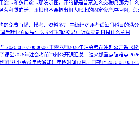
用途卡和多用途卡那没听懂，开的都是普票怎么交税呢
那为什
经营租赁的话，压根也不会把出租人账上的固定资产冲掉啊，怎
构的免费直播、模考、资料多？
中级经济师考试每门科目的满
管理后就业方向是什么
外汇掉期交易中近端交割日是什么意思
参与
2026-08-07 00:00:00
王霞老师2026年注会考前冲刺公开课《
了课堂2026年注会考前冲刺公开课汇总！速来抓重点破难点
2026
会计师非执业会员年检通知！年检时间12月31日截止
2026-08-06 14: