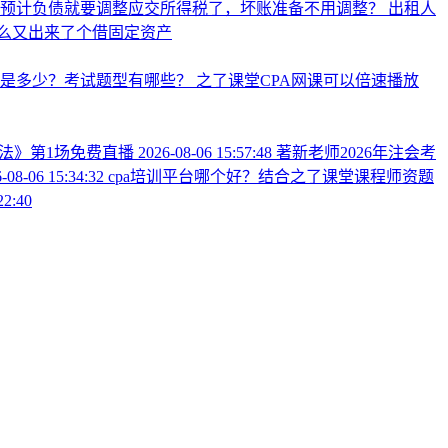
么预计负债就要调整应交所得税了，坏账准备不用调整？
出租人
么又出来了个借固定资产
分是多少？考试题型有哪些？
之了课堂CPA网课可以倍速播放
税法》第1场免费直播
2026-08-06 15:57:48
著新老师2026年注会考
-08-06 15:34:32
cpa培训平台哪个好？结合之了课堂课程师资题
22:40