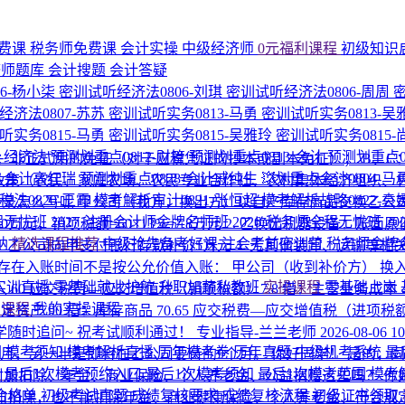
费课
税务师免费课
会计实操
中级经济师
0元福利课程
初级知识
济师题库
会计搜题
会计答疑
6-杨小柒
密训试听经济法0806-刘琪
密训试听经济法0806-周周
经济法0807-苏苏
密训试听实务0813-马勇
密训试听实务0813-吴
听实务0815-马勇
密训试听实务0815-吴雅玲
密训试听实务0815
1-经济法
预测划重点0812-财管
预测划重点0813-会计
预测划重点0
A：非正式用的免征（对于应税凭证的抄本或副本免征）； B、
8-会计高红瑞
预测划重点0828-会计戚纯生
💥划重点会计0804-马
惠政策（农民、家庭农场、农民专业合作社、农村集体经济组织、
法0820-王霞
模考解析审计0821-张恒超
模考解析战略0822-袁
录怎么写呢 甲公司（我方，换出方）以自产库存商品交换乙公
程无忧班
2027·注册会计师金牌名师班
2026·税务师全程无忧班
2
0万元，销项税额=60×13%=7.8万元 2. 乙换出机器设备：账
纳
精选课程推荐
中级抢先备考好课
注会考前密训营
税务师金牌
存货60万，乙公司向甲支付银行存款补价5万元 4. 无其他装卸、运输等
间不是按公允价值入账： 甲公司（收到补价方） 换入固定资产成本=60
P实训直播
零基础就业护航
升职加薪私教班
实操课程
零基础上岗
入 60 应交税费—应交增值税（销项税额）7.8 借：主营业务成本 
的课程
我的实操课程
 20 贷：固定资产 90 借：库存商品 70.65 应交税费—应交增值税（
同学随时追问~ 祝考试顺利通过！
专业指导-兰兰老师
2026-08-06 1
围
模考须知
模考解析直播
历年模考卷
历年真题
中级机考系统
最
个月，另一半是即将在乙公司要待的9个月。
你好同学！ 是的，
区
最后1次模考预约入口
最后1次模考须知
最后1次模考范围
模考
附加扣除、年金、商业保险、个人养老金、公益捐赠这些吗？
你
合格单
初级考试真题
成绩复核要求
成绩复核流程
初级证书领取
附加扣除，也不能扣除年金、商业健康保险、个人养老金、符合规