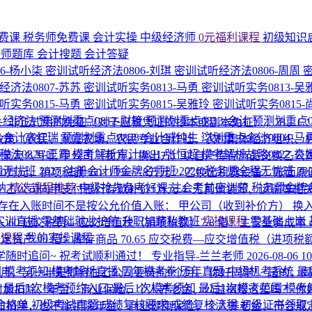
费课
税务师免费课
会计实操
中级经济师
0元福利课程
初级知识
济师题库
会计搜题
会计答疑
6-杨小柒
密训试听经济法0806-刘琪
密训试听经济法0806-周周
经济法0807-苏苏
密训试听实务0813-马勇
密训试听实务0813-吴
听实务0815-马勇
密训试听实务0815-吴雅玲
密训试听实务0815
1-经济法
预测划重点0812-财管
预测划重点0813-会计
预测划重点0
A：非正式用的免征（对于应税凭证的抄本或副本免征）； B、
8-会计高红瑞
预测划重点0828-会计戚纯生
💥划重点会计0804-马
惠政策（农民、家庭农场、农民专业合作社、农村集体经济组织、
法0820-王霞
模考解析审计0821-张恒超
模考解析战略0822-袁
录怎么写呢 甲公司（我方，换出方）以自产库存商品交换乙公
程无忧班
2027·注册会计师金牌名师班
2026·税务师全程无忧班
2
0万元，销项税额=60×13%=7.8万元 2. 乙换出机器设备：账
纳
精选课程推荐
中级抢先备考好课
注会考前密训营
税务师金牌
存货60万，乙公司向甲支付银行存款补价5万元 4. 无其他装卸、运输等
间不是按公允价值入账： 甲公司（收到补价方） 换入固定资产成本=60
P实训直播
零基础就业护航
升职加薪私教班
实操课程
零基础上岗
入 60 应交税费—应交增值税（销项税额）7.8 借：主营业务成本 
的课程
我的实操课程
 20 贷：固定资产 90 借：库存商品 70.65 应交税费—应交增值税（
同学随时追问~ 祝考试顺利通过！
专业指导-兰兰老师
2026-08-06 1
围
模考须知
模考解析直播
历年模考卷
历年真题
中级机考系统
最
个月，另一半是即将在乙公司要待的9个月。
你好同学！ 是的，
区
最后1次模考预约入口
最后1次模考须知
最后1次模考范围
模考
附加扣除、年金、商业保险、个人养老金、公益捐赠这些吗？
你
合格单
初级考试真题
成绩复核要求
成绩复核流程
初级证书领取
附加扣除，也不能扣除年金、商业健康保险、个人养老金、符合规