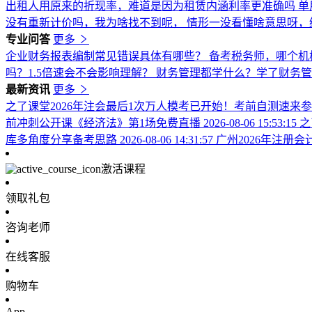
出租人用原来的折现率，难道是因为租赁内涵利率更准确吗
单
没有重新计价吗，我为啥找不到呢，
情形一没看懂啥意思呀，
专业问答
更多
企业财务报表编制常见错误具体有哪些？
备考税务师，哪个机
吗？1.5倍速会不会影响理解？
财务管理都学什么？学了财务
最新资讯
更多
之了课堂2026年注会最后1次万人模考已开始！考前自测速来
前冲刺公开课《经济法》第1场免费直播
2026-08-06 15:53:15
之
库多角度分享备考思路
2026-08-06 14:31:57
广州2026年注册
激活课程
领取礼包
咨询老师
在线客服
购物车
App