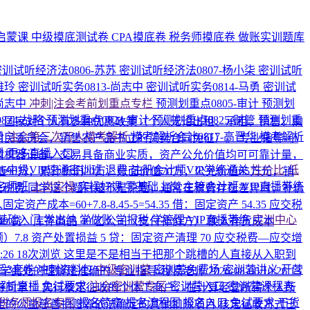
启蒙课
中级摸底测试卷
CPA摸底卷
税务师摸底卷
做账实训题库
密训试听经济法0806-苏苏
密训试听经济法0807-杨小柒
密训试听
雅玲
密训试听实务0813-尚志中
密训试听实务0814-马勇
密训试
-尚志中
冲刺|注会考前划重点专栏
预测划重点0805-审计
预测划
824-战略
预测划重点0824-审计
预测划重点0825-财管
预测划重
C：国家对个人有多种优惠政策（个人无论出租、承租、销售、购
勇
注会第三次万人模考解析
模考解析会计0817-高晋华
模考解析
村民委员会，销售农产品书立的买卖合同免征）。
专业指导-小
媛
更多直播入口
司机器设备，交易具备商业实质，资产公允价值均可可靠计量，
026中级VIP速通密训班
退费·注册会计师VIP学练通关
性价比·低
面原值90万，累计折旧20万，账面价值70万，公允价值65万元，销
名师班
上岗实操
实操好课
零基础上岗
主管会计班
VIP直播带练
相关税费
同学这个题目是不是原题，通常在税费存在差异时，补价
+7.8-8.45-5=54.35 借：固定资产 54.35 应交税
基础入门
学出纳
学做账
学报税
学管理
VIP直播带练
实训中心
40 贷：库存商品 40 乙公司（支付补价方） 换入存货成本
进项税额）7.8 资产处置损益 5 贷：固定资产清理 70 应交税费—应交增
0:26
18次浏览
这里是不是相当于把那个跳槽的人直接从入职到
后3套卷
冲刺资料包
中级密训营
密训营免费场
密训营讲义
开营
同学此处的理解是准确的
专业指导-穆易老师
2026-08-06 10:26
13
解析直播
免试要求
注会密训营专区
密训营入口
密训营课程表
好同学！ 实行核定征收的个体工商户，在计算经营所得个人所
税务师报名专区
报名简章
报名流程图
报名入口
免试要求
干货
定的公益慈善捐赠等依法确定的其他扣除项目 核定征收方式已