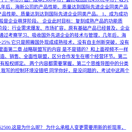
几年后，海新公司的产品性能、质量达到国际先进企业同类产品
？产品性能、质量达到达到国际先进企业同类产品。
1、成为成功
般是企业萌芽阶段。 企业此时目标：复刻成熟产品的功能质
用阶段：行业需求爆发、市场扩容，原有基础产品已经普及，企业
通过考察学习、吸收国外先进企业的技术与管理，几年后，海
25% 它只是照搬国外现成成熟技术，没有自主创新突破，没有
里面第二章 战略联盟写的内容 是不是错的？和上面视频不一样
、销售、全面性联盟，区分合作发生在哪个经营环节。 ​ 第二
有股权绑定。 两个内容都需要掌握，第二个思维导图中的分类
，我写的控制环境没错吧
同学你好，是没问题的，考试中这两个
2500.这是为什么呢？
为什么承租人变更需要用新的折现率，