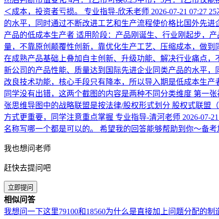
＜成本，投资者亏损。
专业指导-欣禾老师
2026-07-21 07:27
2
的水平，同时通过不断改进工艺和生产流程使价格比国外先进企
产品的低成本生产者 适用阶段：产品刚诞生、行业刚起步，产
量，不靠原创颠覆性创新，靠优化生产工艺、压缩成本，做到同
在成熟产品基础上叠加自主创新、升级功能、解决行业痛点，
新公司的产品性能、质量达到国际先进企业同类产品的水平，同
改良技术功能，核心手段只有降本，所以导入期是低成本生产
同学没有出错，这两个截图的内容是两种不同分类维度 第一张视
张思维导图中的战略联盟是按法律/股权形式划分 股权式联盟
方式更重要，同学注意重点掌握
专业指导-清河老师
2026-07-21
名称写哪一个都是可以的。 希望我的回答能够帮助到你～备考
我也想问老师
赶快去提问吧
立即提问
相似问答
我想问一下这里79100和18560为什么是直接加上问题分配的制