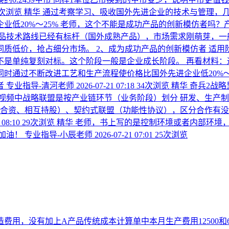
5次浏览
精华
通过考察学习、吸收国外先进企业的技术与管理，
业低20%～25% 老师，这个不能是成功产品的创新模仿者吗
品技术路线已经有标杆（国外成熟产品），市场需求刚萌芽，一
质低价，抢占细分市场。 2、成为成功产品的创新模仿者 适
不是单纯复刻对标。这个阶段一般是企业成长阶段。 再看材料：
时通过不断改进工艺和生产流程使价格比国外先进企业低20%～
者
专业指导-清河老师
2026-07-21 07:18
34次浏览
精华
奇兵2战略
频中战略联盟是按产业链环节（业务阶段）划分 研发、生产制造
（合资、相互持股）、契约式联盟（功能性协议），区分合作有没
 08:10
29次浏览
精华
老师，书上写的是控制环境或者内部环境
加油！
专业指导-小辰老师
2026-07-21 07:01
25次浏览
造费用，没有加上A产品传统成本计算单中本月生产费用12500和6