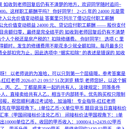
 如收到老师回复后仍有不清楚的地方，欢迎同学随时追问~
000。这样职工薪酬平吗？
你好同学！ 2×25 年的 24000 元是需
入公允价值变动损益 答案里只列示了借记应付职工薪酬
价值变动损益 24000 元、贷记应付职工薪酬 —— 股份支付
职工薪酬科目余额归零，最终是完全结平的 如收到老师回复后仍有不清楚
是指个人个税还是房产税的？扣除修缮费。
你好同学！ 选项 C 里
得额时，发生的修缮费用不能花多少就全额扣除，每月最多只
缮费全部扣完为止，因此选项中 “据实扣除” 的表述是错误的 如收
呀！ 以老师说的为准哈，可以只到第一个层级哦，参考答案是
-红红老师
2026-07-21 09:57
51次浏览
精华
老师您好，以这个解
戊，丙、乙、丁都是原来一起的共有人，法律规定：同等条件
外人，直接卖给共有人乙，相当于内部转手。优先购买权只限制
回报，祝您顺利通过考试哈，加油哦！
专业指导-红红老师
首先在甲国视角下，1单位乙币=X单位甲币 题目说当日直接标价
5月15日的汇率（甲国间接标价法兑乙币） 间接标价法甲国视角下：1单
0000单位乙币，收回的甲币收入：10000/4.1≈2439.02甲币
了，甲币升值。成本2500甲币，最终收回约2439.02甲币，收入