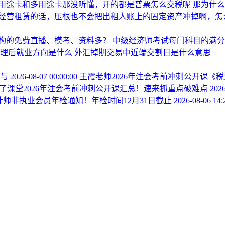
用途卡和多用途卡那没听懂，开的都是普票怎么交税呢
那为什
经营租赁的话，压根也不会把出租人账上的固定资产冲掉啊，怎
构的免费直播、模考、资料多？
中级经济师考试每门科目的满
管理后就业方向是什么
外汇掉期交易中近端交割日是什么意思
参与
2026-08-07 00:00:00
王霞老师2026年注会考前冲刺公开课《
了课堂2026年注会考前冲刺公开课汇总！速来抓重点破难点
2026
会计师非执业会员年检通知！年检时间12月31日截止
2026-08-06 14: