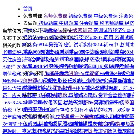
首页
免费看课
名师免费课
初级免费课
中级免费课
注会免
去做题
初级题库
中级题库
注会题库
税务师题库
经
直播公开课
免费试听|中级密训营
密训试听经济法080
当前位置：
首页
/
答疑中心
/
详情
经济法0807-刘琪
密训试听经济法0807-周周
密训试听
发布于2026-07-08 14:16:15
29次浏览
听实务0814-吴雅玲
密训试听实务0814-尚志中
密训试
相关问题讨论
重点0806-税法
预测划重点0807-战略
预测划重点081
老师您好，请对17题通俗说明一下。
同学，你好！ 印花税：
点0826-税法
预测划重点0827-经济法
预测划重点082
买住房签订的合同都免征）； D：国家对“三农”具有多项优
财管0818-祖鸿伟
模考解析经济法0819-张稳
模考解析税
A老师
2026-08-06 10:26
26次浏览
老师请问甲、乙公司的会计分
好课·好题
🚀初级考后进阶·一年双证
26考季·中级全
增值税税率13%。 1. 甲换出存货：账面成本40万元，公允价值6
价好课
中级超值取证班
实战上岗学练
实操零基础出
项税额=65×13%=8.45万元 3. 公允差额：设备65万 ＞ 
做账报税实战
更多好课>>>
→进入选课中心
是包含税费的差异的， 由于本题中补价不包含税费差额，所以存在入账时
实操中心
实操系统班
零基础上岗班
主管会计班
VI
费—应交增值税（进项税额）8.45 银行存款 5 贷：主营业务收
做账实训
税务实训
出纳实训
购课
实操购课中心
我
=65+8.45-7.8+5=70.65 借：固定资产清理 70 累计折旧
资料下载中心
值税（销项税额）8.45 银行存款 5 如有不清楚的地方，欢迎
报名模考+密训
中级最后一次模考
模考入口
模考范
22年底待过的15个月。劈成了两半。一半是在甲公司待过的6
仪式
密训营常见问题
密训营课程表
注会8月模考专
次浏览
个体户如果核定征收，还能扣除6万、专项扣除、专项
机考操作说明
备考资料汇总
初级考后专区
初级成绩
得税时，不能再扣除 6 万元基本减除费用、专项扣除、专项