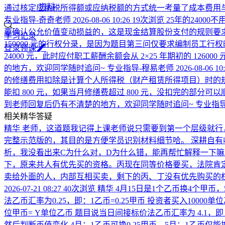
资料
通过核定应纳税所得额或应纳税额的方式统一考量了成本费用
专业指导-奇奇老师
2026-08-06 10:26
19次浏览
25年的2400
要确认公允价值变动损益的，这是现金结算股份支付的规则要
学习记录
150000 元的行权分录，是因为题目第三问仅要求编制员工行
登
录
领
课
24000 元，此时应付职工薪酬余额会从 2×25 年期初的 1
的地方，欢迎同学随时追问~
专业指导-穆易老师
2026-08-06 10
的修缮费用扣除是计算个人所得税（财产租赁所得项目）时的
能扣 800 元，如果当月修缮费超过 800 元，没扣完的部分
到老师回复后仍有不清楚的地方，欢迎同学随时追问~
专业指导
相关精华答疑
精华
老师，这道题我记得上课老师说只需要到第一个层级就行
完整示范版的，其目的是方便学员识别材料细节哈。 深耕自
析，我没看出来C为什么对，D为什么错，能再帮忙解释一下
下，原来共人有优先买的资格。丙现在同等价格要买，法院肯
卖给外面的人，内部互相买卖，剩下的丙、丁没有优先购买的
2026-07-21 08:27
40次浏览
精华
4月15日是1个乙币换4个甲币
法乙币汇率为0.25，即：1乙币=0.25甲币 投资者买入10000
位甲币= Y单位乙币 题目说当日间接标价法乙币汇率为 4.1，即：1甲币
然后判断币值变化 4月：1乙币可换0.25甲币，5月：1乙币仅能