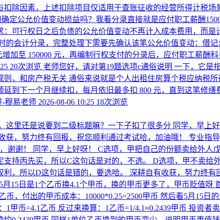
与扣除因素，上述扣除项目仅适用于查账征收的经营所得计税场景
0不用确定公允价值变动损益吗？我看分录直接就是应付职工薪酬150
求：可行权日之后负债的公允价值变动不再计入成本费用，而是计
权时的会计分录，完整处理下需要先确认该笔公允价值变动：借记公允
26000 元增加至 150000 元，再编制行权支付的分录后，应付
:25
20次浏览
老师您好，请对第19题选项c通俗说明 一下，它
规则，和房产税无关 通俗来说就是个人出租住房算个税应纳税所
可以顺延到下一个月继续扣，每月依旧最多扣 800 元，直到这笔修
-穆易老师
2026-08-06 10:25
18次浏览
，这里还是说要到二级标题嘛？一下子扣了很多分
同学，早上好
有收获，努力终有回报，祝您顺利通过考试哈，加油哦！
专业指导
嘛，谢谢！
同学，早上好呀！ C选项，甲把自己的份额卖给外人
定支持丙先买，所以C这句话是对的，不选。 D选项，甲不卖给
权利，所以D这句话是错的，要选哈。 深耕自有收获，努力终有
，5月15日是1个乙币换4.1个甲币，换的甲币更多了，甲币贬值呀
单位乙币，付出的甲币成本：10000*0.25=2500甲币 然后看
=4.1乙币 反过来换算：1乙币=1/4.1≈0.2439甲币 投资者卖出1
换约0.2439甲币 同样1单位乙币换到的甲币变少，说明甲币更值钱