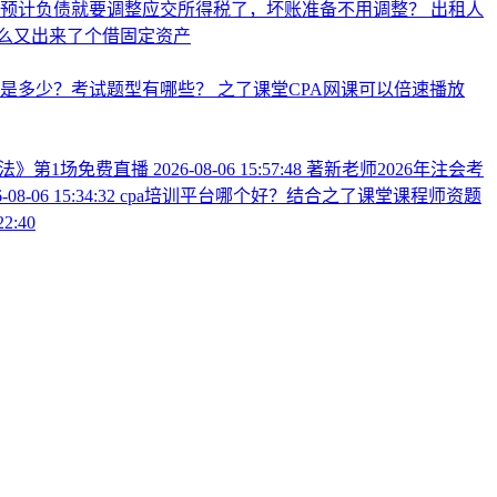
么预计负债就要调整应交所得税了，坏账准备不用调整？
出租人
么又出来了个借固定资产
分是多少？考试题型有哪些？
之了课堂CPA网课可以倍速播放
税法》第1场免费直播
2026-08-06 15:57:48
著新老师2026年注会考
-08-06 15:34:32
cpa培训平台哪个好？结合之了课堂课程师资题
22:40