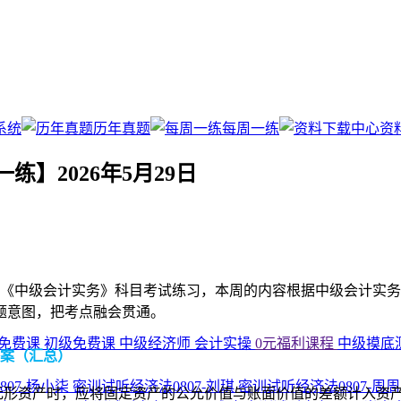
系统
历年真题
每周一练
资
】2026年5月29日
《中级会计实务》科目考试练习，本周的内容根据中级会计实务科
题意图，把考点融会贯通。
免费课
初级免费课
中级经济师
会计实操
0元福利课程
中级摸底
答案（汇总）
807-杨小柒
密训试听经济法0807-刘琪
密训试听经济法0807-周
无形资产时，应将固定资产的公允价值与账面价值的差额计入资产处