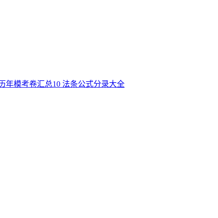
历年模考卷汇总
10
法条公式分录大全