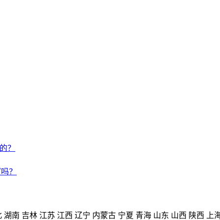
来的？
写吗？
北
湖南
吉林
江苏
江西
辽宁
内蒙古
宁夏
青海
山东
山西
陕西
上