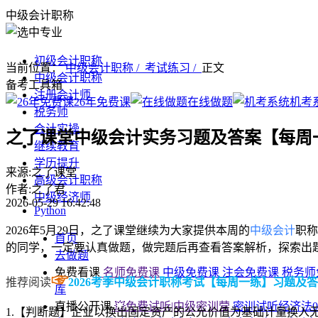
中级会计职称
初级会计职称
当前位置：
中级会计职称 /
考试练习 /
正文
中级会计职称
备考工具箱
注册会计师
26年免费课
在线做题
机考
税务师
会计实操
之了课堂中级会计实务习题及答案【每周一练
继续教育
学历提升
来源:之了课堂
高级会计职称
作者:之了君
中级经济师
2026-05-29 16:42:48
Python
​2026年5月29日，之了课堂继续为大家提供本周的
中级会计
职称
首页
的同学，一定要认真做题，做完题后再查看答案解析，探索出
去做题
免费看课
名师免费课
中级免费课
注会免费课
税务师
☞
推荐阅读
2026考季中级会计职称考试【每周一练】习题及
库
直播公开课
💥免费试听|中级密训营
密训试听经济法0
1.【判断题】企业以换出固定资产的公允价值为基础计量换入