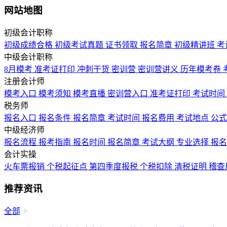
网站地图
初级会计职称
初级成绩合格
初级考试真题
证书领取
报名简章
初级精讲班
考
中级会计职称
8月模考
准考证打印
冲刺干货
密训营
密训营讲义
历年模考卷
注册会计师
模考入口
模考须知
模考直播
密训营入口
准考证打印
考试时间
税务师
报名入口
报名条件
报名简章
考试时间
报名费用
考试地点
公
中级经济师
报名流程
报考指南
报名时间
报名简章
考试大纲
专业选择
报
会计实操
火车票报销
个税起征点
第四季度报税
个税扣除
清税证明
稽查
推荐资讯
全部