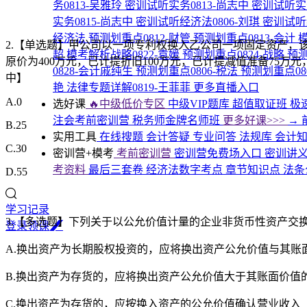
务0813-吴雅玲
密训试听实务0813-尚志中
密训试听实务
实务0815-尚志中
密训试听经济法0806-刘琪
密训试听
经济法
预测划重点0812-财管
预测划重点0813-会计
2.【单选题】甲公司以一项专利权换入乙公司一项固定资产，该
超
模考解析战略0822-袁媛
预测划重点0824-战略
预测
原价为400万元，已计提折旧100万元，已计提减值准备75万元
0828-会计戚纯生
预测划重点0806-税法
预测划重点08
中】
艳
法律专题详解0819-王菲菲
更多直播入口
A.0
选好课
🔥中级低价专区
中级VIP题库
超值取证班
极
注会考前密训营
税务师金牌名师班
更多好课>>>
→
B.25
实用工具
在线搜题
会计答疑
专业问答
法规库
会计
C.30
密训营+模考
考前密训营
密训营免费场入口
密训讲
考资料
最后三套卷
经济法数字考点
章节知识点
法条
D.55
学习记录
3.【多选题】下列关于以公允价值计量的企业非货币性资产交换
登
录
领
课
A.换出资产为长期股权投资的，应将换出资产公允价值与其账
B.换出资产为存货的，应将换出资产公允价值大于其账面价值
C.换出资产为存货的，应按换入资产的公允价值确认营业收入