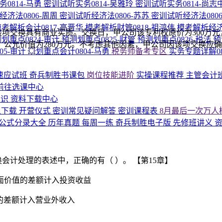
0814-马勇
密训试听实务0814-吴雅玲
密训试听实务0814-尚志
经济法0806-周周
密训试听经济法0806-苏苏
密训试听经济法080
模考解析会计0817-高晋华
模考解析财管0818-祖鸿伟
模考解析经济
项交换具有商业实质。交换日，甲公司该专利权原价为300万元，
划重点0824-审计
预测划重点0825-财管
预测划重点0826-税法
预
，公允价值为280万元。不考虑其他因素，甲公司因该项交换应确认
05-审计
💥划重点会计0804-马勇
税务师备考专区
实务专题详解08
速应试班
奇兵制胜书课包
岗位技能进阶
实操课程推荐
主管会计
 前往选课中心
知识
资料下载中心
义下载
开营仪式
密训常见疑问解答
密训课程表
8月最后一次万人
公式分录大全
历年真题
每周一练
奇兵制胜电子版
先修班讲义
资
会计处理的表述中，正确的有（ ）。 【第15章】
面价值的差额计入投资收益
的差额计入营业外收入