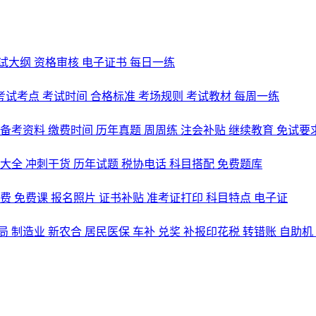
试大纲
资格审核
电子证书
每日一练
考试考点
考试时间
合格标准
考场规则
考试教材
每周一练
备考资料
缴费时间
历年真题
周周练
注会补贴
继续教育
免试要
式大全
冲刺干货
历年试题
税协电话
科目搭配
免费题库
名费
免费课
报名照片
证书补贴
准考证打印
科目特点
电子证
局
制造业
新农合
居民医保
车补
兑奖
补报印花税
转错账
自助机