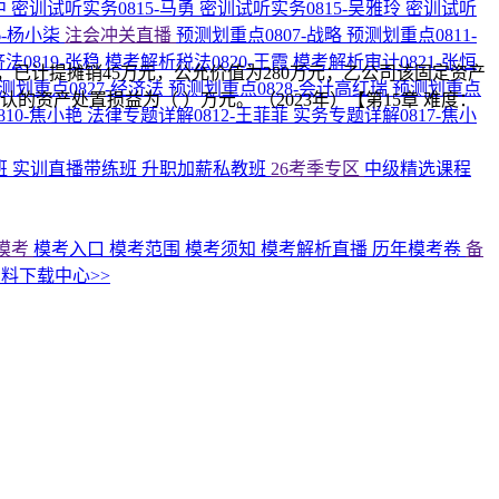
中
密训试听实务0815-马勇
密训试听实务0815-吴雅玲
密训试听
6-杨小柒
注会冲关直播
预测划重点0807-战略
预测划重点0811-
法0819-张稳
模考解析税法0820-王霞
模考解析审计0821-张恒
已计提摊销45万元，公允价值为280万元；乙公司该固定资产
测划重点0827-经济法
预测划重点0828-会计高红瑞
预测划重点
的资产处置损益为（ ）万元。 （2023年）【第15章 难度：
10-焦小艳
法律专题详解0812-王菲菲
实务专题详解0817-焦小
班
实训直播带练班
升职加薪私教班
26考季专区
中级精选课程
模考
模考入口
模考范围
模考须知
模考解析直播
历年模考卷
备
料下载中心>>