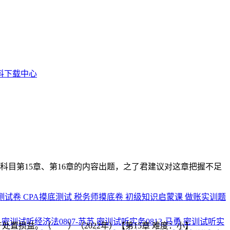
料下载中心
目第15章、第16章的内容出题，之了君建议对这章把握不足
测试卷
CPA摸底测试
税务师摸底卷
初级知识启蒙课
做账实训题
周
密训试听经济法0807-苏苏
密训试听实务0813-马勇
密训试听实
置损益。（ ）（2022年）【第15章 难度：小】