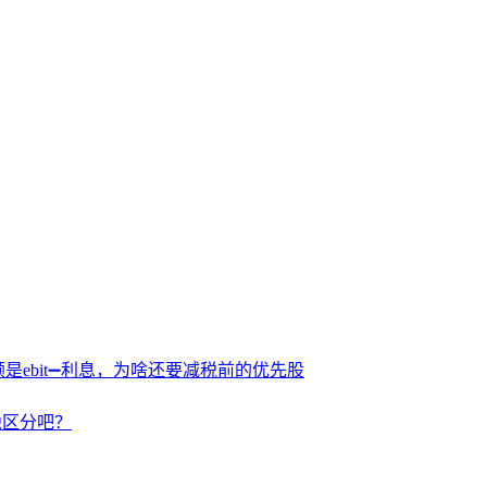
额是ebit➖利息，为啥还要减税前的优先股
独区分吧？