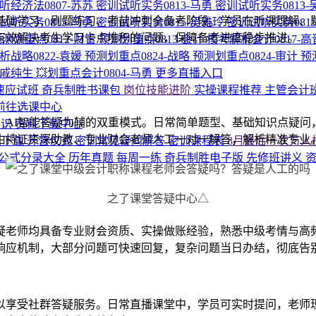
听经济法0807-苏苏
密训试听实务0813-马勇
密训试听实务0813
基础学习、刷题练习、考前冲刺全备考阶段。学员在听课理解、
试听实务0815-马勇
密训试听实务0815-吴雅玲
密训试听实务081
有效解决考生学习卡点堆积的问题，保障备考进度稳步推进。
测划重点0812-财管
预测划重点0813-会计
模考解析会计0817-
析战略0822-袁媛
预测划重点0824-战略
预测划重点0824-审计
预
计戚纯生
💥划重点会计0804-马勇
更多直播入口
速应试班
奇兵制胜书课包
岗位技能进阶
实操课程推荐
主管会计
 前往选课中心
AI智能答疑为辅的双重模式。日常简单题型、基础知识点疑问
知识
资料下载中心
由持证资深助教、专业财会老师人工一对一解答，解析精准专业
义下载
开营仪式
密训常见疑问解答
密训课程表
8月最后一次万人
公式分录大全
历年真题
每周一练
奇兵制胜电子版
先修班讲义
资
之了课堂答疑中心△
疑老师均具备专业财会资质、实操做账经验，熟悉中级考情与高
响应机制，大部分问题可快速回复，复杂问题当日办结，彻底告
以享受社群答疑服务。日常直播课堂中，学员可实时提问，老师