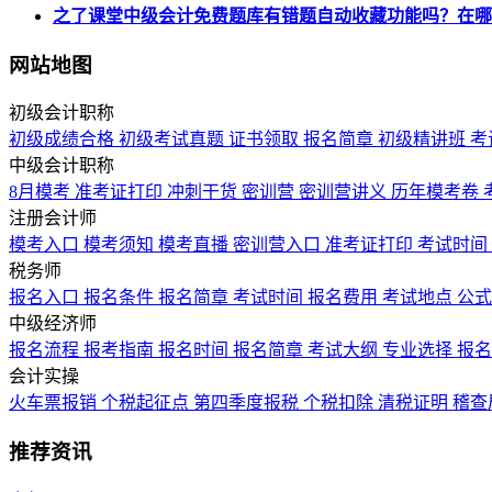
之了课堂中级会计免费题库有错题自动收藏功能吗？在哪
网站地图
初级会计职称
初级成绩合格
初级考试真题
证书领取
报名简章
初级精讲班
考
中级会计职称
8月模考
准考证打印
冲刺干货
密训营
密训营讲义
历年模考卷
注册会计师
模考入口
模考须知
模考直播
密训营入口
准考证打印
考试时间
税务师
报名入口
报名条件
报名简章
考试时间
报名费用
考试地点
公
中级经济师
报名流程
报考指南
报名时间
报名简章
考试大纲
专业选择
报
会计实操
火车票报销
个税起征点
第四季度报税
个税扣除
清税证明
稽查
推荐资讯