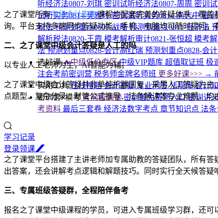
听经济法0807-刘琪
密训试听经济法0807-周周
密训试
之了课堂所有
中级会计职称
课程均配套完善的答疑体系，覆盖
试听实务0814-吴雅玲
密训试听实务0814-尚志中
密训
询。平台支持多端同步答疑功能，手机、电脑均可随时提问，
税法
预测划重点0807-战略
预测划重点0811-经济法
预
解析税法0820-王霞
模考解析审计0821-张恒超
模考解
二、之了课堂中级会计答疑是人工的吗
法
预测划重点0828-会计高红瑞
预测划重点0828-会
选好课
🔥中级低价专区
中级VIP题库
超值取证班
极
以专业人工老师为主，AI智能为辅。
注会考前密训营
税务师金牌名师班
更多好课>>>
→
之了课堂中级会计答疑并非单纯机器回复，采用人工答疑为主、
实用工具
在线搜题
会计答疑
专业问答
法规库
会计
点题型、复杂分录、财管公式推导、法条解读等专业难题，均
密训营+模考
考前密训营
密训营免费场入口
密训讲
考资料
最后三套卷
经济法数字考点
章节知识点
法条
学习记录
登
录
领
课
之了课堂平台搭建了主讲老师加专属助教的答疑团队，所有答
出答案，还会讲解考点逻辑和解题技巧。同时实行全天候答疑
三、专属班级答疑群，全程陪伴备考
报名之了课堂中级课程的学员，可进入专属班级学习群，还可