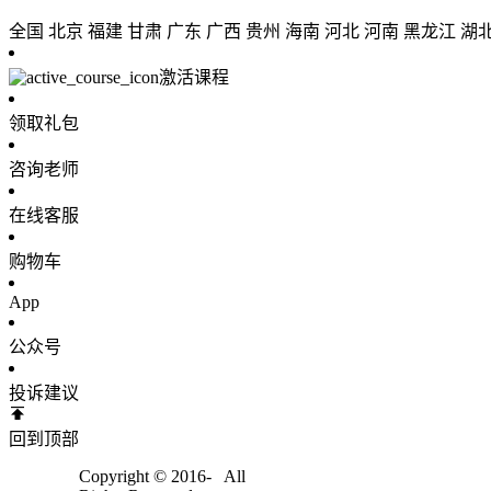
全国
北京
福建
甘肃
广东
广西
贵州
海南
河北
河南
黑龙江
湖
激活课程
领取礼包
咨询老师
在线客服
购物车
App
公众号
投诉建议
回到顶部
Copyright © 2016-
All