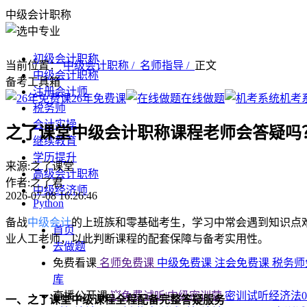
中级会计职称
初级会计职称
当前位置：
中级会计职称 /
名师指导 /
正文
中级会计职称
备考工具箱
注册会计师
26年免费课
在线做题
机考
税务师
会计实操
之了课堂中级会计职称课程老师会答疑吗
继续教育
学历提升
来源:之了课堂
高级会计职称
作者:之了君
中级经济师
2026-07-08 16:26:46
Python
备战
中级会计
的上班族和零基础考生，学习中常会遇到知识点
首页
业人工老师，以此判断课程的配套保障与备考实用性。
去做题
免费看课
名师免费课
中级免费课
注会免费课
税务师
库
直播公开课
💥免费试听|中级密训营
密训试听经济法0
一、之了课堂中级课程全程配备完整答疑服务