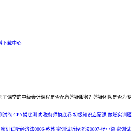
料下载中心
之了课堂的中级会计课程是否配备答疑服务？答疑团队是否为专
测试卷
CPA摸底测试
税务师摸底卷
初级知识启蒙课
做账实训题
周
密训试听经济法0806-苏苏
密训试听经济法0807-杨小柒
密训试