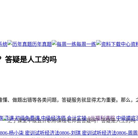
系统
历年真题
每周一练
资
？答疑是人工的吗
难懂、做题出错等各类问题，答疑服务就显得尤为重要。那么，
免费课
初级免费课
中级经济师
会计实操
0元福利课程
中级摸底
806-杨小柒
密训试听经济法0806-刘琪
密训试听经济法0806-周