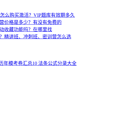
历年模考卷汇总
10
法条公式分录大全