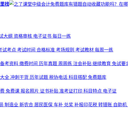
里找
试大纲
资格审核
电子证书
每日一练
考试考点
考试时间
合格标准
考场规则
考试教材
每周一练
备考资料
缴费时间
历年真题
周周练
注会补贴
继续教育
免试要
式大全
冲刺干货
历年试题
税协电话
科目搭配
免费题库
名费
免费课
报名照片
证书补贴
准考证打印
科目特点
电子证
局
制造业
新农合
居民医保
车补
兑奖
补报印花税
转错账
自助机