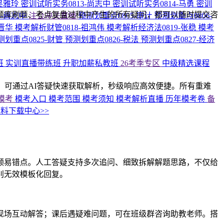
-吴雅玲
密训试听实务0813-尚志中
密训试听实务0814-马勇
密训
题库刷题、考点复盘过程中产生的所有疑问，都可以随时提交咨
5-尚志中
注会冲关直播
预测划重点0805-审计
预测划重点0806-
高晋华
模考解析财管0818-祖鸿伟
模考解析经济法0819-张稳
模考
测划重点0825-财管
预测划重点0826-税法
预测划重点0827-经济
班
实训直播带练班
升职加薪私教班
26考季专区
中级精选课程
，可通过AI答疑快速获取解析，秒级响应高效便捷。所有重难
。
模考
模考入口
模考范围
模考须知
模考解析直播
历年模考卷
备
料下载中心>>
频易错点。人工答疑支持多次追问、细致拆解解题思路，不仅给
别无效模板化回复。
现场互动解答；课后遇疑难问题，可在班级群咨询助教老师。搭