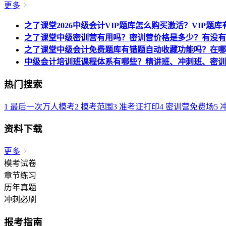
更多
之了课堂2026中级会计VIP题库怎么购买激活？VIP题
之了课堂中级密训营有用吗？密训营价格是多少？有没有
之了课堂中级会计免费题库有错题自动收藏功能吗？在哪
中级会计培训班课程体系有哪些？精讲班、冲刺班、密训
热门搜索
1
最后一次万人模考
2
模考范围
3
准考证打印
4
密训营免费场
5
资料下载
更多
模考试卷
章节练习
历年真题
冲刺必刷
报考指南