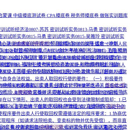
启蒙课
中级摸底测试卷
CPA摸底卷
税务师摸底卷
做账实训题库
密训试听经济法0807-苏苏
密训试听实务0813-马勇
密训试听实务
密训试听实务0815-马勇
密训试听实务0815-吴雅玲
密训试听实
-杨小柒
注会考前冲刺专栏
预测划重点0807-战略
综合一冲刺
核心法律依据是现行有效的《最高人民法院关于适用〈中华人民
0812-财管
预测划重点0813-会计
考前冲刺税法0813-王霞
预测
人主张取回标的物的，人民法院不予支持。”。同时，在当前的
0828-会计高红瑞
预测划重点0828-会计戚纯生
预测划重点
机关（全国人大法工委）曾指出该限制规则在担保权构造下合理
财管0818-祖鸿伟
模考解析经济法0819-张稳
模考解析税法
行利益平衡，保护已支付大部分价款买受人的期待利益，最高人
0812-王菲菲
实务专题详解0817-焦小艳
法律专题详解0819-王
买受人已经支付的价款达到或超过总价款的75%，出卖人通常
护自身合法权益。出卖人取回权行使的要件：（一）积极要件
026中级VIP速通密训班
退费·注册会计师VIP学练通关
性价比·低
的物所有权转移前，买受人出现以下三种情形之一，且造成出卖
名师班
上岗实操
实操好课
零基础上岗
主管会计班
VIP直播带练
。2.未完成特定条件：买受人未按照约定完成特定条件。3.
在以下情形，出卖人的取回权也会受到法律限制或阻却：1.已
基础入门
学出纳
学做账
学报税
学管理
VIP直播带练
实训中心
.第三人善意取得：在买受人将标的物出卖、出质或不当处分的
程序要件出卖人行使取回权需遵循法定的程序要求：1.协商优
实现程序（如请求法院拍卖、变卖标的物并优先受偿），而非直
后3套卷
冲刺资料包
中级密训营
密训营免费场
密训营讲义
开营
由的，有权请求回赎标的物。
2026-07-02 12:02
280人看过
财务