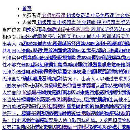
首页
免费看课
名师免费课
初级免费课
中级免费课
注会免
去做题
初级题库
中级题库
注会题库
税务师题库
经
直播公开课
免费试听|中级密训营
密训试听经济法080
当前位置：
首页
/
专业问答
/
详情
0813-吴雅玲
密训试听实务0813-尚志中
密训试听实务0
相似专业问答
更多
务0815-尚志中
密训试听经济法0806-刘琪
密训试听经济
出卖人取回权的限制75%还适用不？出卖人取回权行使要件
出
0807-路明
考前冲刺经济法0810-著新
综合二冲刺081
共和国民法典〉有关担保制度的解释》第二十六条，该条明确
划重点0824-战略
预测划重点0824-审计
预测划重点08
司法实务中，法院普遍遵循此规则，将75%作为界定出卖人
0806-税法
预测划重点0805-审计
💥划重点会计0804-
性不够充分，且《民法典》第642条本身并未直接吸收这一比
0820-王霞
模考解析审计0821-张恒超
模考解析战略08
民法院通过司法解释的形式保留了该规定，使其在当前的司法
菲菲
更多直播入口
无法直接行使取回权。在这种情况下，出卖人可以通过要求买
好课·好题
🚀初级考后进阶·一年双证
26考季·中级全
（触发条件）出卖人行使取回权的首要前提是，当事人之间存
价好课
中级超值取证班
实战上岗学练
实操零基础出
人损害的，出卖人有权取回标的物：1.未按约定支付价款：买
做账报税实战
更多好课>>>
→进入选课中心
不当处分标的物：买受人将标的物出卖、出质或者作出其他不
实操中心
实操系统班
零基础上岗班
主管会计班
VI
付价款达到75%以上：若买受人已经支付标的物总价款的百分
做账实训
税务实训
出纳实训
购课
实操购课中心
我
情形下，若第三人已经依据法律规定善意取得标的物所有权或
资料下载中心
先：出卖人应当首先与买受人协商取回标的物。2.参照担保
报名模考+密训
中级最后一次模考
模考入口
模考范
接强行取回。3.保障买受人回赎权：出卖人取回标的物后，买