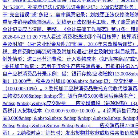
为“5,200”。‌补充登记法‌1.记账凭证金额少记；2.漏记整
于“完全错误”或“多记”，需冲销原记录；‌划线更正法‌仅修改账
重复冲销导致账簿混乱。‌划线更正法‌仅限手工账，电子账需通
会计记录应当清晰、完整。《会计基础工作规范》第51条：
2026-04-23 11:20
778人看过
消费税通过哪个科目核算？核算消
金及附加”‌（原“营业税金及附加”科目，2016年营改增后
税、教育费附加等流转税及附加均通过“税金及附加”科目核算。
例外情形‌：‌进口环节消费税‌：计入货物成本（如“库存商品”
“委托加工物资”；若用于连续生产应税消费品，可抵扣并记入“
自产应税消费品‌‌分录示例‌：借：银行存款/应收账款113,000&nbsp; &nb
额）13,000借：税金及附加10,000&nbsp; &nbsp;贷：
（100,000×10%）。‌2.委托加工应税消费品‌‌受托方代收代缴消
工物资5,000&nbsp; &nbsp;贷：银行存款5,000‌收回后连续生产
&nbsp;&nbsp; &nbsp;应交税费——应交增值税（进项税额）13,
费税计入货物成本（100,000+5,000+10,000）。‌4.视
品8,000&nbsp; &nbsp;&nbsp; &nbsp;&nbsp; &nbsp;&nbsp; 
&nbsp;&nbsp; &nbsp;&nbsp; &nbsp;&nbsp
酒）。‌2.纳税时点‌：销售时：发出货物并收款或取得索取价