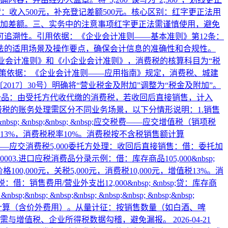
收入500元，补充登记差额500元。‌核心区别‌：‌红字更正法‌用
仅追加差额。三、实务中的注意事项‌红字更正法‌需谨慎使用，避免
追溯性。‌引用依据‌：《企业会计准则——基本准则》第12条：
法的适用场景及操作要点，确保会计信息的准确性和合规性。
企业会计准则》和《小企业会计准则》，消费税的核算科目为‌“税
政策依据‌：《企业会计准则——应用指南》规定，消费税、城建
7〕30号）明确将“营业税金及附加”调整为“税金及附加”。‌
消费品‌：由受托方代收代缴的消费税，若收回后直接销售，计入
费税的账务处理需区分不同业务场景，以下分情形说明：‌1.销售
;&nbsp; &nbsp;&nbsp; &nbsp;应交税费——应交增值税（销项税
增值税税率13%，消费税税率10%。消费税按不含税销售额计算
税费——应交消费税5,000‌委托方处理‌：‌收回后直接销售‌：借：委托加
00‌3.进口应税消费品‌‌分录示例‌：借：库存商品105,000&nbsp;
税价格100,000元，关税5,000元，消费税10,000元，增值税13%。消
：销售费用/营业外支出12,000&nbsp; &nbsp;贷：库存商
;&nbsp; &nbsp;&nbsp; &nbsp;&nbsp; &nbsp;&nbsp;
按不含增值税销售额计算（含价外费用）。从量计征：按销售数量（如白酒、啤
申报需与增值税、企业所得税数据勾稽，避免漏报。
2026-04-21