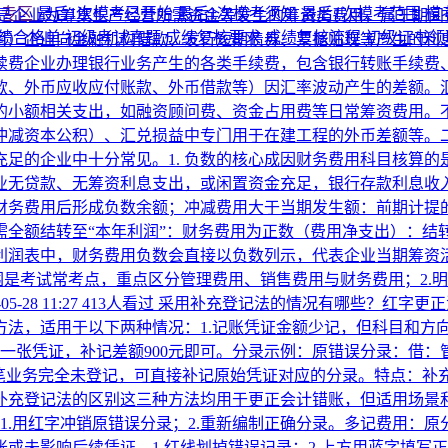
考专区
最后1次模考已开始
最后1次模考须知
最后1次模考范围
模
是企业为筹集生产经营所需资金等发生的筹资类费用，属于期间
绩合格单
初级考试真题
成绩复核要求
成绩复核流程
初级证书
项目）企业向金融机构借款、发行短期债券、票据贴现等产生的
手续费企业办理银行业务产生的各类手续费，包含银行转账手续
存款、外币应收应付账款、外币借款等）因汇率波动产生的差额
生的小额相关支出，如融资顾问费、资金占用费等日常筹资费用。
冲减资本公积）、汇兑损益中专门用于在建工程的外币差额等。
足的企业中十分常见。1. 负数的核心成因财务费用科目核算
业无贷款、无筹资利息支出，或闲置资金充足，银行存款利息收
财务费用后形成负数余额；冲减费用大于当期发生额：前期计提
，需全额结转至“本年利润”：财务费用为正数（费用净支出）：
在利润表中，财务费用负数会直接以负数列示，代表企业当期筹
围是考试常考点，重点区分管理费用、销售费用与财务费用；2.明
05-28 11:27
413人看过
采用补充登记法的情况有哪些？红字更正
适用于以下两种情况：1.‌记账凭证金额少记，但科目和方向正确
张凭证，补记差额900元即可。分录示例：原错误分录：借：管理费用
济业务‌若某笔业务完全未登记，可直接补记原始凭证对应的分录。‌特
登记法的区别这三种方法均用于更正会计错账，但适用场景和操作方式
。1.用红字冲销原错误分录；2.重新编制正确分录。多记费用：原分
未影响后续凭证。1.红线划掉错误记录；2.上方用蓝字填写正确内容