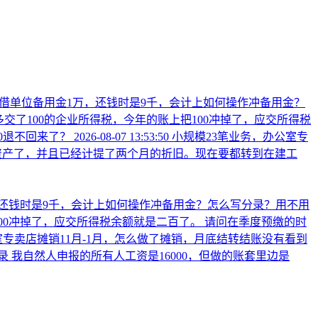
借单位备用金1万，还钱时是9千，会计上如何操作冲备用金？
了100的企业所得税，今年的账上把100冲掉了，应交所得税
0退不回来了？
2026-08-07 13:53:50
小规模23笔业务，办公室专
资产了，并且已经计提了两个月的折旧。现在要都转到在建工
还钱时是9千，会计上如何操作冲备用金？怎么写分录？用不用
00冲掉了，应交所得税余额就是二百了。 请问在季度预缴的时
室专卖店摊销11月-1月，怎么做了摊销，月底结转结账没有看到
录
我自然人申报的所有人工资是16000，但做的账套里边是