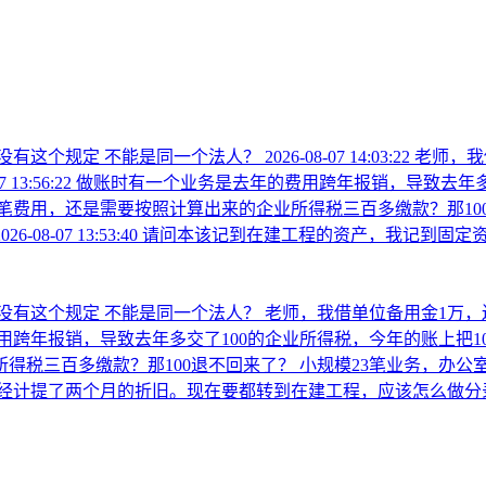
没有这个规定 不能是同一个法人？
2026-08-07 14:03:22
老师，我
7 13:56:22
做账时有一个业务是去年的费用跨年报销，导致去年多交
笔费用，还是需要按照计算出来的企业所得税三百多缴款？那10
2026-08-07 13:53:40
请问本该记到在建工程的资产，我记到固定
没有这个规定 不能是同一个法人？
老师，我借单位备用金1万，
用跨年报销，导致去年多交了100的企业所得税，今年的账上把1
得税三百多缴款？那100退不回来了？
小规模23笔业务，办公
经计提了两个月的折旧。现在要都转到在建工程，应该怎么做分