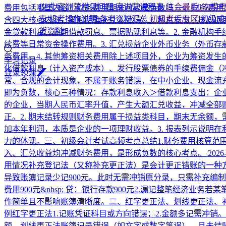
仪式
密训营常见问题
密训营课程表
注会最后1次模
费用包括哪些内容？财务费用期末可以是负数吗
一、财务费用
表
机考操作说明
备考资料汇总
初级考后专区
初级成
含四大核心内容，同时明确不计入范畴：1. 利息支出（核心
货资料
金贷款利息、逾期借款罚息、票据贴现利息等。2. 金融机构
续费等日常资金操作费用。3. 汇兑损益企业外币业务（外币
务费用。4. 其他筹资相关费用除上述项目外，企业为筹资发
学习记录
化借款利息（计入资产成本）、发行股票债券的手续费佣金（
登
录
领
课
常、合规的会计现象，不属于账务错误，在中小企业、现金流充
即为负数，核心三种情况：存款利息收入＞借款利息支出：企
的企业，当期人民币汇率升值，产生大额汇兑收益，冲减全部
正。2. 期末结转规则财务费用属于损益类科目，期末无余额
加本年利润，本质是企业的一项理财收益。3. 报表列示说明
力的体现。三、初级会计考试高频考点总结1.财务费用核算范
入、汇兑收益均冲减财务费用，是形成负数的核心考点。
2026-
用情况补充登记法（又称补充更正法）是会计更正错账的一种方法，
导致账簿记录少记900元。此时无需冲销原分录，只需补充编制一
费用900元&nbsp; 贷：银行存款900元2.‌漏记整笔经
作简单且不影响账簿清晰度。二、红字更正法、划线更正法、补充
例‌‌红字更正法‌1.记账凭证科目或方向错误；2.金额多记需冲销
额。‌划线更正法‌账簿记录错误（如文字或数字笔误），且未结账或