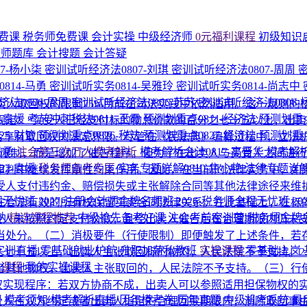
费课
税务师免费课
会计实操
中级经济师
0元福利课程
初级知识
济师题库
会计搜题
会计答疑
7-杨小柒
密训试听经济法0807-刘琪
密训试听经济法0807-周周
814-马勇
密训试听实务0814-吴雅玲
密训试听实务0814-尚志中
法0806-周周
密训试听经济法0806-苏苏
密训试听经济法0806
卖人取回权的限制75%目前在司法实践中依然适用。这一规则的
1-袁媛
考前冲刺税法0811-王霞
预测划重点0811-经济法
预测划重点
规定：“买受人已经支付标的物总价款的百分之七十五以上，出卖
25-财管
预测划重点0826-税法
预测划重点0827-经济法
预测划重点
是否享有取回权的法定界限。尽管在《民法典》编纂过程中，立法
马勇
注会第三次万人模考解析
模考解析会计0817-高晋华
模考解析
例限制，而是增加了催告程序。但为了在出卖人与买受人之间进
22-袁媛
税务师备考专区
实务专题详解0810-焦小艳
法律专题详解
审判中继续发挥刚性约束作用。因此，在当前的法律实务中，如果
受人支付违约金、赔偿损失或主张解除合同等其他法律途径来维
程无忧班
2027·注册会计师金牌名师班
2026·税务师全程无忧班
2
在合法有效的所有权保留买卖合同法律关系。在此基础上，在标
纳
精选课程推荐
中级抢先备考好课
注会考前密训营
税务师金牌
受人未按照约定支付价款，且经出卖人催告后在合理期限内仍未支付
当处分。（二）消极要件（行使限制）即便触发了上述条件，若存
P实训直播
零基础就业护航
升职加薪私教班
实操课程
零基础上岗
之七十五以上，出卖人主张取回标的物的，人民法院不予支持。2
的课程
我的实操课程
者其他物权，出卖人主张取回的，人民法院不予支持。（三）行使
物权实现程序：若双方协商不成，出卖人可以参照适用担保物权的
围
模考须知
模考解析直播
历年模考卷
历年真题
中级机考系统
最
受人在双方约定或者出卖人指定的合理回赎期限内，消除取回事