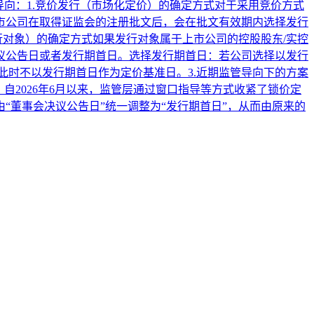
导向：1.竞价发行（市场化定价）的确定方式对于采用竞价方式
市公司在取得证监会的注册批文后，会在批文有效期内选择发行
行对象）的确定方式如果发行对象属于上市公司的控股股东/实控
议公告日或者发行期首日。选择发行期首日：若公司选择以发行
此时不以发行期首日作为定价基准日。3.近期监管导向下的方案
自2026年6月以来，监管层通过窗口指导等方式收紧了锁价定
董事会决议公告日”统一调整为“发行期首日”，从而由原来的