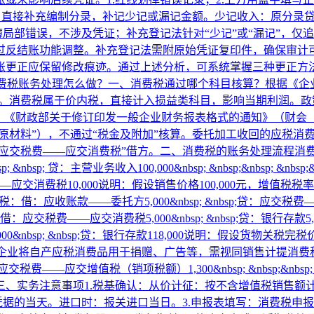
笔业务。直接补充编制分录，补记少记或漏记金额。少记收入：原分录贷：
簿局部错误，不涉及凭证；‌补充登记法‌针对“少记”或“漏记”，
过反结账功能调整。‌补充登记法‌需附原始凭证复印件，确保审计可
错账更正应保留修改痕迹。通过上述分析，可系统掌握三种更正方
费税账务处理怎么做？
​一、消费税通过哪个科目核算？‌根据《
调整）。消费税属于价内税，直接计入损益类科目，影响当期利润。‌
《财政部关于修订印发一般企业财务报表格式的通知》（财会〔201
或“原材料”），不通过“税金及附加”核算。‌委托加工收回的应税
应交税费——应交消费税”借方。‌二、消费税的账务处理流程‌消
sp; 贷：主营业务收入100,000&nbsp; &nbsp;&nbsp; &nbsp
应交税费——应交消费税10,000‌说明‌：假设销售价格100,000元，
费税‌：借：应收账款——委托方5,000&nbsp; &nbsp;贷：应交
‌：借：应交税费——应交消费税5,000&nbsp; &nbsp;贷：银行存款5,0
000&nbsp; &nbsp;贷：银行存款118,000‌说明‌：假设货物关税完
同销售行为‌企业将自产应税消费品用于捐赠、广告等，需视同销售计提消费税：借
&nbsp;应交税费——应交增值税（销项税额）1,300&nbsp; &nbsp;&nbsp; &nbsp
;——应交消费税2,700‌三、实务注意事项‌1.‌税基确认‌：从价计征：
款凭据的当天。进口时：报关进口当日。‌3.申报表填写‌：消费税