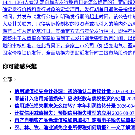
14:41
1364人看过
定向增发发行期首日是怎么确定的？
定向增
确定发行价格和发行对象的定增项目，发行期首日通常是指保
时间，并发布《发行公告》明确发行期的起止时间，该公告中规
人及其关联方、取得实际控制权的投资者或拟引入的境内外战
期首日作为定价基准日，其确定方式与竞价发行相同，即保荐机
调整由于从董事会预案披露到正式发行通常需要数月时间，以董
增的审核标准。在此背景下，多家上市公司（如望变电气、蓝丰
固定价格锁价发行，全面切换为更贴近发行时二级市场股价的
你可能感兴趣
全部
信用减值损失会计处理：初始确认与后续计量
2026-08-07
哪些计入信用减值损失？应收账款与债权投资的处理
2026
信用减值损失期末怎么结转？本年利润结转分录
2026-08-
计提信用减值损失：预期信用损失模型的应用
2026-08-07
自产自销农产品免增值税如何填报？速看电子税务局填报
农、林、牧、渔业减免企业所得税如何填报？一文了解清