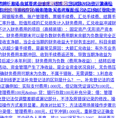
考解析直播
免试要求
注会密训营专区
密训营入口
密训营课程
费用，核心核算与资金借贷、结算、汇兑相关的收支，具体包
领取
税务师报名专区
报名简章
报名流程图
报名入口
免试要求
干
利息支出，扣除银行存款利息收入后的净支出。常见场景：流动资
费、网银服务费、账户管理费、票据手续费、汇兑手续费、结算手
。汇率升值、贬值形成的汇兑损失计入财务费用，汇兑收益冲减财
不计入财务费用的项目（高频易错）：固定资产/无形资产资本
二、财务费用期末可以是负数财务费用期末余额为负数是完全正
的是收支净额，当企业当期的财务收益大于财务支出时，科目余额
入远超少量手续费，是最常见原因；大额汇兑收益：有外币业务
的财务费用本期冲回、收到手续费返还等，导致当期净收益为
结转后减少本年利润；财务费用为负数（费用净收益）：结转后增
资活动、资金管理产生了净收益，是企业资金状况良好、无负债压
确财务费用可期末为负数，不属于错账，无需调整；3.利息收
法划线更正法补充登记法的区别是什么？
一、补充登记法的适
‌例如：实际支付费用1,000元，但记账凭证误记为100元，
100元&nbsp; 贷：银行存款100元补充分录：借：管理
点‌：补充登记法仅调整差额或漏记部分，不涉及原错误记录的修改，操
差异显著，具体对比如下：‌方法‌‌适用场景‌‌操作步骤‌‌示
录借：管理费用1,000元，红字冲销1,000元，重新登记正确金
，并由经办人盖章。将“5,200”误写为“2,500”，划线更正