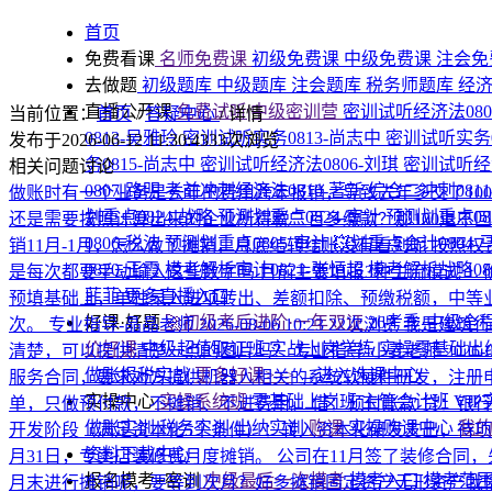
首页
免费看课
名师免费课
初级免费课
中级免费课
注会免
去做题
初级题库
中级题库
注会题库
税务师题库
经
直播公开课
免费试听|中级密训营
密训试听经济法080
当前位置：
首页
/
答疑中心
/
详情
0813-吴雅玲
密训试听实务0813-尚志中
密训试听实务0
发布于2026-06-12 11:30:43
33次浏览
务0815-尚志中
密训试听经济法0806-刘琪
密训试听经济
相关问题讨论
0807-路明
考前冲刺经济法0810-著新
综合二冲刺081
做账时有一个业务是去年的费用跨年报销，导致去年多交了10
划重点0824-战略
预测划重点0824-审计
预测划重点08
还是需要按照计算出来的企业所得税三百多缴款？那100退不
0806-税法
预测划重点0805-审计
💥划重点会计0804-
销11月-1月，怎么做了摊销，月底结转结账没有看到呢
按照权
0820-王霞
模考解析审计0821-张恒超
模考解析战略08
是每次都要手动输入这些数字吗
目前主要填报3种主流模式 1.
菲菲
更多直播入口
预填基础上，单独录入进项转出、差额扣除、预缴税额，中等业务
好课·好题
🚀初级考后进阶·一年双证
26考季·中级全
次。
专业指导-晶晶老师
2026-08-06 10:23
22次浏览
我是建筑行
价好课
中级超值取证班
实战上岗学练
实操零基础出
清楚，可以提供清楚一点的图片吗？
专业指导-小麦老师
2026-
做账报税实战
更多好课>>>
→进入选课中心
服务合同，要求对方提供机器人相关的系统软硬件研发，注册申报
实操中心
实操系统班
零基础上岗班
主管会计班
VI
单，只做预付款，不摊销、不进费用。 借：预付账款 贷：银行
做账实训
税务实训
出纳实训
购课
实操购课中心
我
开发阶段（满足资本化5个条件）：转入资本化研发支出，待
资料下载中心
月31日，专卖店装修费月度摊销。 公司在11月签了装修合同，
报名模考+密训
中级最后一次模考
模考入口
模考范
月末进行摊销呢，要等到次月？好多摊销固定资产无形资产我