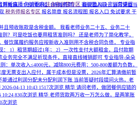
考解析直播
免试要求
注会密训营专区
密训营入口
密训营课程
当月摊销。 ​ 3. 预付房租（待摊费用）：按受益月份，当月受益当
领取
税务师报名专区
报名简章
报名流程图
报名入口
免试要求
干
并且预收账款是含税金额。 我看老师业务二十五、业务二十
则？可是吃饭也要用租赁准则吗？ 还是老师为了简化教学，
，餐饮属履约服务应按新收入准则用不含税合同负债，
专业指
： 1）租赁期超过1年； 2）一次性支付大额租金，且付款期
 笔业务完全不满足折现条件，直接直线摊销即可
专业指导-朵朵
：单次收入≤4000元，减除800元费用；500-800差额为负数，
度无票支出入应付，属于成本但是没票，2026年汇算清缴前暂
不能通过利润分配未分配利润下账
当前答疑时段提问火热，老
师
2026-04-13 10:43
1517次浏览
精华
请问老师，做团餐供应链的
6 10:24
830次浏览
精华
老师货款两万收一万怎么做，是两笔账
30次浏览