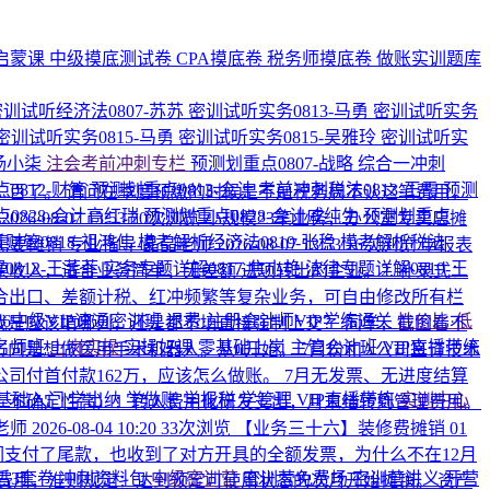
启蒙课
中级摸底测试卷
CPA摸底卷
税务师摸底卷
做账实训题库
密训试听经济法0807-苏苏
密训试听实务0813-马勇
密训试听实务
密训试听实务0815-马勇
密训试听实务0815-吴雅玲
密训试听实
-杨小柒
注会考前冲刺专栏
预测划重点0807-战略
综合一冲刺
0812-财管
预测划重点0813-会计
考前冲刺税法0813-王霞
预测
二百了。 请问在季度预缴的时候是不是税务局不认这笔费用，
0828-会计高红瑞
预测划重点0828-会计戚纯生
预测划重点
师
2026-08-07 13:53
20次浏览
小规模23笔业务，办公室专卖店摊
财管0818-祖鸿伟
模考解析经济法0819-张稳
模考解析税法
需要摊销
专业指导-晶晶老师
2026-08-07 13:53
16次浏览
申报表
0812-王菲菲
实务专题详解0817-焦小艳
法律专题详解0819-王
入，适合业务简单、无差额/进项转出的企业。 ​ 2. 补录式：
，适合出口、差额计税、红冲频繁等复杂业务，可自由修改所有栏
026中级VIP速通密训班
退费·注册会计师VIP学练通关
性价比·低
，我是应该填哪列，还是都不填直接强制上交？
同学，截图看不
名师班
上岗实操
实操好课
零基础上岗
主管会计班
VIP直播带练
向是想做医用手术机器人。从0开始。 7月份和A公司签订技术
公司付首付款162万，应该怎么做账。
7月无发票、无进度结算
基础入门
学出纳
学做账
学报税
学管理
VIP直播带练
实训中心
研发、不确定性高）：转入费用化研发支出，月末结转到管理费用。
老师
2026-08-04 10:20
33次浏览
【业务三十六】装修费摊销 01
我们支付了尾款，也收到了对方开具的全额发票，为什么不在12月
后3套卷
冲刺资料包
中级密训营
密训营免费场
密训营讲义
开营
费用，准则规定：达到预定可使用状态的次月开始摊销。 资产