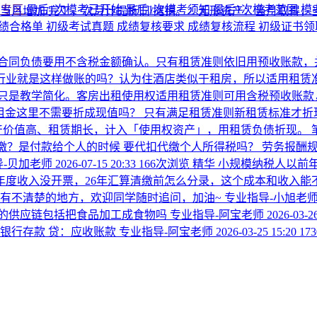
考专区
最后1次模考已开始
最后1次模考须知
最后1次模考范围
模
月增加/完工，次月计提折旧/摊销。 ​ 2. 无形资产：当月取得，
绩合格单
初级考试真题
成绩复核要求
成绩复核流程
初级证书
合同负债要用不含税金额确认。只有租赁准则依旧用预收账款，
行业就是这样做账的吗？认为住酒店类似于租房，所以适用租赁准
只是教学简化。客房出租使用权适用租赁准则可用含税预收账款
租金这里不需要折成现值吗？
只有满足租赁准则新租赁标准才折现
产价值高、租赁期长，计入「使用权资产」，用租赁负债折现。
缴？是付款给个人的时候 要代扣代缴个人所得税吗？
劳务报酬规则
-贝加老师
2026-07-15 20:33
166次浏览
精华
小规模纳税人以前年
年度收入没开票，26年汇算清缴前怎么分录，这个成本和收入能
仍有不清楚的地方，欢迎同学随时追问，加油~
专业指导-小旭老
的供应链包括把食品加工成食物吗
专业指导-阿宝老师
2026-03-2
：银行存款 贷：应收账款
专业指导-阿宝老师
2026-03-25 15:20
17