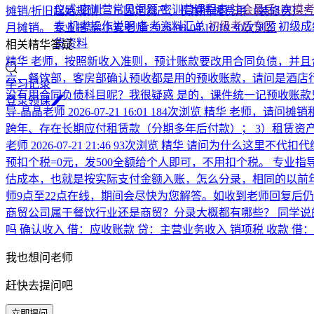
仪式
密训营常见问题
密训营课程表
注会最后1次模
摊销/折旧起始规则： 1. 固定资产、长期待摊费用（装修费）：当
表
机考操作说明
备考资料汇总
初级考后专区
初级成
月摊销。
专业指导-小麦老师
2026-08-04 10:19
30次浏览
货资料
相关精华答疑
精华
老师，按照新收入准则，预计账款要改用合同负债，并且
六，餐饮部，客房部确认预收都是用的预收账款，请问是酒店
学习记录
没有用合同负债科目呢？我很疑惑
是的，课件统一记预收账款
登
录
领
课
导-晶晶老师
2026-07-21 16:01
184次浏览
精华
老师，请问摊销
跨年、存在长期应付租赁款（分期多年后付款）； 3）租赁资
老师
2026-07-21 21:46
93次浏览
精华
请问为什么这里不代扣代
预扣个税=0元，发500全额给个人即可，不用扣个税。
专业指导
估成本，也就是按实际支付金额入账，怎么分录，相同的以前
师9点至22点在线，期间会尽快为您解答。如收到老师回复后
商贸公司属于餐饮行业还是商贸？分录大概都有哪些？
同学说
吗
确认收入 借：应收账款 贷：主营业务收入 销项税 收款 借
我也想问老师
赶快去提问吧
立即提问