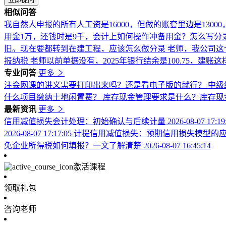
相似问答
我自然人申报的所有人工资是16000，但做的账套里边是1300
用金1万，还钱时是9千，会计上如何操作冲备用金？怎么写
旧。现在要都转到在建工程，应该怎么做分录
老师，我公司这
报纳税
老师以前单据没有，2025年银行结余是100.75，建账
专业问答
更多
注会网课的讲义需要打印出来吗？还是看电子版的就行？
中级
什么项目缴纳土地闲置费？
库存现金管理要求是什么？库存现
最新资讯
更多
信用减值损失会计处理：初始确认与后续计量
2026-08-07 17:1
2026-08-07 17:17:05
计提信用减值损失：预期信用损失模型的
免企业所得税如何填报？一文了解清楚
2026-08-07 16:45:14
激活课程
领取礼包
咨询老师