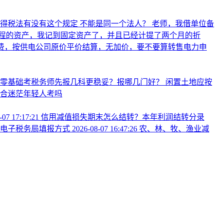
所得税法有没有这个规定 不能是同一个法人？
老师，我借单位备
程的资产，我记到固定资产了，并且已经计提了两个月的折
电电费，按供电公司原价平价结算，无加价，要不要算转售电力申
业零基础考税务师先报几科更稳妥？报哪几门好？
闲置土地应按
合迷茫年轻人考吗
-07 17:17:21
信用减值损失期末怎么结转？本年利润结转分录
看电子税务局填报方式
2026-08-07 16:47:26
农、林、牧、渔业减