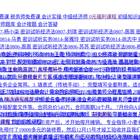
费课
税务师免费课
会计实操
中级经济师
0元福利课程
初级知识
济师题库
会计搜题
会计答疑
7-杨小柒
密训试听经济法0807-刘琪
密训试听经济法0807-周周
814-马勇
密训试听实务0814-吴雅玲
密训试听实务0814-尚志中
法0806-周周
密训试听经济法0806-苏苏
密训试听经济法0806
1-袁媛
考前冲刺税法0811-王霞
预测划重点0811-经济法
预测划重点
0的企业所得税，今年的账上把100冲掉了，应交所得税余额就是
25-财管
预测划重点0826-税法
预测划重点0827-经济法
预测划重点
回来了？
多交的税款可以退，也可以抵今年的
专业指导-晶晶老
马勇
注会第三次万人模考解析
模考解析会计0817-高晋华
模考解析
责发生制的原则，属于哪一个月的应该记哪一个月的费用，所以
22-袁媛
税务师备考专区
实务专题详解0810-焦小艳
法律专题详解
 确认式（一键核对）：系统自动预填进销项，仅核对、补录未开票收
企业常用。 ​ 3. 填表式（传统手动）：完整填写全套附表
程无忧班
2027·注册会计师金牌名师班
2026·税务师全程无忧班
2
业，在填报增值税时，第1栏自动带出，但是第2、3栏是空的
纳
精选课程推荐
中级抢先备考好课
注会考前密训营
税务师金牌
08-06 10:13
46次浏览
企业是6月份新成立的小规模纳税人，营业方
配套文件等。合同总价540万，合同周期24个月。 7月份向A
P实训直播
零基础就业护航
升职加薪私教班
实操课程
零基础上岗
存款 ​ ​后续拿到发票/进度确认单后再结转： 研究阶段（前期
的课程
我的实操课程
项目完工验收转入无形资产后，才开始按月摊销。
专业指导-小麦
先预付了19000多元的装修费，然后12月15号才竣工验收并且
围
模考须知
模考解析直播
历年模考卷
历年真题
中级机考系统
最
懵了，而租金的摊销都是当月摊销。
租入资产装修计入长期待摊