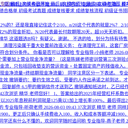
考专区
最后1次模考已开始
最后1次模考须知
最后1次模考范围
模
对，同意转让的人份额不足2/3，转让无效，因此只有AB正确
绩合格单
初级考试真题
成绩复核要求
成绩复核流程
初级证书
的？还是我直接记住这个2/10，n/20这个代表的就是2%？
2
货款2%的现金折扣，N/20代表最长付款期限20天，超10天无折
精华
这道题选B吗？有疑义。谢谢。
不选的哈，划分为持有待售
 清理污染属于重大处置前改造义务； 在清理完工前，这套厂房
符合划分条件。 你看是否可以理解哈
专业指导-小纯老师
2026-0
个需要加上营业现金净流量？（这是陈娣老师密训营第三次测验
流，只包括回收垫支的营运资金 + 处置固定资产的残值收入。 
现金净流量+终结期现金净流量） 同学注意区分一下表述。
专业
生效 撤销要约：要约生效之后、受要约人作出承诺之前到达，才
承诺，回复邮件 6.5甲的撤销信件才送到乙 撤销通知抵达时，乙已
42次浏览
精华
老师您好！ 1、答案给出的2025年经营杠杆系数
以2025年息税前利润就是125乘以1加上增长率100%，最后得出
的
专业指导-听荷老师
2026-08-03 09:43
37次浏览
精华
老师 同
1900，更正后只确认手续费收入100，收入和成本等额冲减190
果同学还有什么不懂的，欢迎同学随时追问哟
专业指导-燕子老师