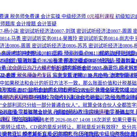
费课
税务师免费课
会计实操
中级经济师
0元福利课程
初级知识
济师题库
会计搜题
会计答疑
7-杨小柒
密训试听经济法0807-刘琪
密训试听经济法0807-周周
814-马勇
密训试听实务0814-吴雅玲
密训试听实务0814-尚志中
法0806-周周
密训试听经济法0806-苏苏
密训试听经济法0806
1-袁媛
考前冲刺税法0811-王霞
预测划重点0811-经济法
预测划重点
%+每年手续费5%，折现率=10%+5%=15%；期满设备归出租方
25-财管
预测划重点0826-税法
预测划重点0827-经济法
预测划重点
522；年末付租金（普通年金） 1. 设备需要通过租金弥补的现值 =设备购置成本 − 残值
马勇
注会第三次万人模考解析
模考解析会计0817-高晋华
模考解析
30112 /3.3522 ≈ 217801
专业指导-听荷老师
2026-08-07 14:10
25
22-袁媛
税务师备考专区
实务专题详解0810-焦小艳
法律专题详解
听荷老师
2026-08-07 14:10
20次浏览
老师，第八题的C选项他补价
中如果税法和会计的折旧方法不一致，那么账面价值和计税基
程无忧班
2027·注册会计师金牌名师班
2026·税务师全程无忧班
2
高于原账面价值的增值额计入其他综合收益，该增值对应的递延
纳
精选课程推荐
中级抢先备考好课
注会考前密训营
税务师金牌
得税只计入所得税费用，不会计入其他综合收益。
专业指导-小
“全部利润只分给一部分普通合伙人”，就算全体合伙人全都签
P实训直播
零基础就业护航
升职加薪私教班
实操课程
零基础上岗
伙企业（有有限合伙人+普通合伙人） 规则松一截，分两层 1. 
的课程
我的实操课程
有效。
专业指导-韩韩老师
2026-08-07 14:08
18次浏览
如果只要有
就能转让成功，CD说的是反对转让，那就是反对有效呀？
处分共
围
模考须知
模考解析直播
历年模考卷
历年真题
中级机考系统
最
转让，即便其余五人全部同意，总份额也仅1/3，达不到法定比