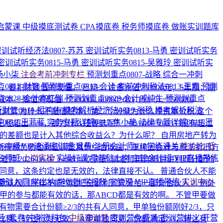
启蒙课
中级摸底测试卷
CPA摸底卷
税务师摸底卷
做账实训题库
密训试听经济法0807-苏苏
密训试听实务0813-马勇
密训试听实务
密训试听实务0815-马勇
密训试听实务0815-吴雅玲
密训试听实
-杨小柒
注会考前冲刺专栏
预测划重点0807-战略
综合一冲刺
0812-财管
预测划重点0813-会计
考前冲刺税法0813-王霞
预测
，要扣除残值的现值。 已知： 设备原值750000元；5年期；期
0828-会计高红瑞
预测划重点0828-会计戚纯生
预测划重点
的现值 =750000 - 40000*(P/F,15%,5) =750000-
财管0818-祖鸿伟
模考解析经济法0819-张稳
模考解析税法
次浏览
为什么不是借股本，第二个分录为什么冲资本公积
这个
0812-王菲菲
实务专题详解0817-焦小艳
法律专题详解0819-王
已经超出25%，那为什么还要选呢？
200/6000=0.0333没有超过
础的差额也是计入其他综合收益么？为什么呢？
自用房地产转为
026中级VIP速通密训班
退费·注册会计师VIP学练通关
性价比·低
所得税负债也对应调整其他综合收益；单纯因会计与税法折旧方
名师班
上岗实操
实操好课
零基础上岗
主管会计班
VIP直播带练
纯老师
2026-08-07 14:08
46次浏览
请老师再详细讲讲利润分配的
字同意，这条约定也是无效的，法律直接不认。 普通合伙人不能
基础入门
学出纳
学做账
学报税
学管理
VIP直播带练
实训中心
默认规则照样不能约定把全部利润只分给一部分合伙人 2. 例外
甲的参与都能有效的话，那ABCD都是有效的啊。 不管甲要做
有物需要合计份额≥2/3的共有人同意，甲单独份额刚好2/3，只
后3套卷
冲刺资料包
中级密训营
密训营免费场
密训营讲义
开营
例，转让行为无效。 A甲单独同意，份额满足2/3，转让有