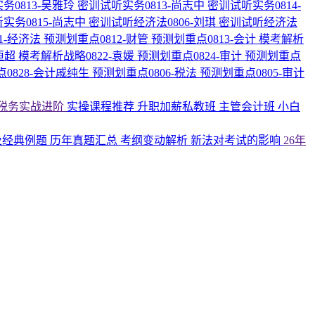
务0813-吴雅玲
密训试听实务0813-尚志中
密训试听实务0814-
实务0815-尚志中
密训试听经济法0806-刘琪
密训试听经济法
1-经济法
预测划重点0812-财管
预测划重点0813-会计
模考解析
恒超
模考解析战略0822-袁媛
预测划重点0824-审计
预测划重点
0828-会计戚纯生
预测划重点0806-税法
预测划重点0805-审计
税务实战进阶
实操课程推荐
升职加薪私教班
主管会计班
小白
及经典例题
历年真题汇总
考纲变动解析
新法对考试的影响
26年