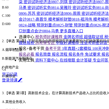
柒
密训试听经济法0807-刘琪
密训试听经济法0807-
B.60
马勇
密训试听实务0814-吴雅玲
密训试听实务0814-
0806-苏苏
密训试听经济法0806-周周
密训试听经济法0
C.100
会计0817-高晋华
模考解析财管0818-祖鸿伟
模考解析
D.600
0824-战略
预测划重点0825-财管
预测划重点0826-税
💥划重点会计0804-马勇
更多直播入口
选课中心
税务师好课推荐
金牌名师班
超值取证班
税
2.
【单选
·第5章】下列适用企业所得税研究开发费用加计扣除政策的行业
做账报税
26考季专区
中级好课推荐
注会考前密训营
报名+备考干货
备考干货
3年真题+2套模拟
100天冲
A.烟草制造业
报名必看
报名简章
报名流程
报名条件
免试要求
报
B.新能源汽车制造业
实用工具
资料下载中心
在线搜题
会计答疑
专业问
C.房地产业
学习记录
D.娱乐业
登
录
领
课
3.
【单选
·第5章】高新技术企业，在计算高新技术产品收入占比的总
A.其他业务收入