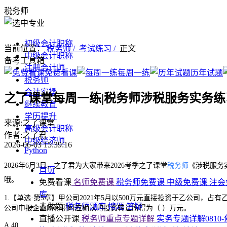
税务师
初级会计职称
当前位置：
税务师 /
考试练习 /
正文
中级会计职称
备考工具箱
注册会计师
免费看课
每周一练
历年试题
税务师
会计实操
之了课堂每周一练|税务师涉税服务实务练习
继续教育
学历提升
来源:之了课堂
高级会计职称
作者:之了君
中级经济师
2026-06-03 15:39:16
Python
2026年6月3日，之了君为大家带来2026考季
之了课堂
税务师
《涉税服务
首页
哦。
免费看课
名师免费课
税务师免费课
中级免费课
注会
库
1.
【单选
·第5章】甲公司2021年5月以500万元直接投资于乙公司，占
去做题
税务师题库
搜题
答疑
公司申报企业所得税时应确认的投资转让所得为（ ）万元。
直播公开课
税务师重点专题详解
实务专题详解0810
A.40