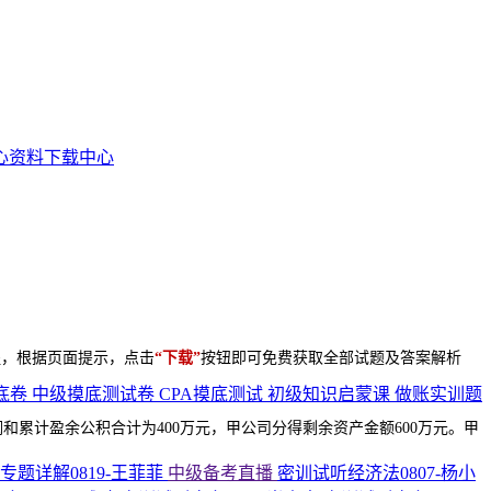
资料下载中心
醒，根据页面提示，点击
“下载”
按钮即可免费获取全部试题及答案解析
底卷
中级摸底测试卷
CPA摸底测试
初级知识启蒙课
做账实训题
利润和累计盈余公积合计为400万元，甲公司分得剩余资产金额600万元。甲
专题详解0819-王菲菲
中级备考直播
密训试听经济法0807-杨小