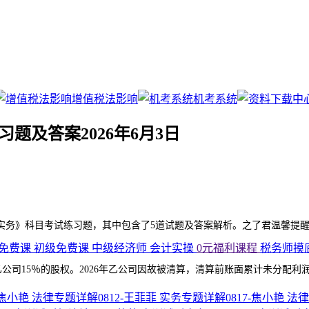
增值税法影响
机考系统
题及答案2026年6月3日
实务》科目考试练习题，其中包含了5道试题及答案解析。之了君温馨提
免费课
初级免费课
中级经济师
会计实操
0元福利课程
税务师摸
有乙公司15％的股权。2026年乙公司因故被清算，清算前账面累计未分配
-焦小艳
法律专题详解0812-王菲菲
实务专题详解0817-焦小艳
法律