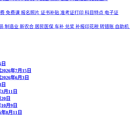
名费
免费课
报名照片
证书补贴
准考证打印
科目特点
电子证
局
制造业
新农合
居民医保
车补
兑奖
补报印花税
转错账
自助机
5日
26年7月15日
26年6月3日
8日
3月11日
20日
10月9日
年8月11日