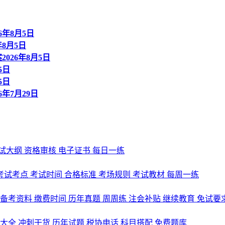
年8月5日
8月5日
26年8月5日
5日
5日
年7月29日
试大纲
资格审核
电子证书
每日一练
考试考点
考试时间
合格标准
考场规则
考试教材
每周一练
备考资料
缴费时间
历年真题
周周练
注会补贴
继续教育
免试要
式大全
冲刺干货
历年试题
税协电话
科目搭配
免费题库