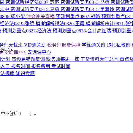
周周
密训试听经济法0807-苏苏
密训试听实务0813-马勇
密训试听实
尚志中
密训试听实务0815-马勇
密训试听实务0815-吴雅玲
密训试听
806-杨小柒
注会冲关直播
预测划重点0807-战略
预测划重点081
经济法0819-张稳
模考解析税法0820-王霞
模考解析审计0821-张
法
预测划重点0827-经济法
预测划重点0828-会计高红瑞
预测划重点
务师无忧班
VIP通关班
税务师退费保障
学练通关班
1对1私教班
是（ ）。
更多好课>>>
去选课中心
刺计划
高频易错题集训
税务师每周一练
干货资料大汇总
恒重点
名入口
报名时间
报名费用
考试时间
答
法规库
知识专题
收入中不包括（ ）。