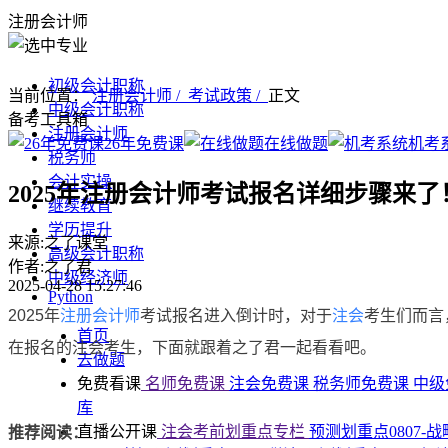
注册会计师
初级会计职称
当前位置：
注册会计师 /
考试政策 /
正文
中级会计职称
备考工具箱
注册会计师
26年免费课
在线做题
机考
税务师
会计实操
2025年注册会计师考试报名详细步骤来
继续教育
学历提升
来源:之了课堂
高级会计职称
作者:之了君
中级经济师
2025-04-28 15:27:46
Python
2025年
注册会计师
考试报名进入倒计时，对于
注会
考生们而言
首页
在报名的注会考生，下面就跟着之了君一起看看吧。
去做题
免费看课
名师免费课
注会免费课
税务师免费课
中级
库
直播公开课
注会考前划重点专栏
预测划重点0807-
推荐阅读：