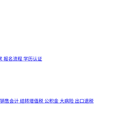
求
报名流程
学历认证
销售会计
结转增值税
公积金
大病险
出口退税