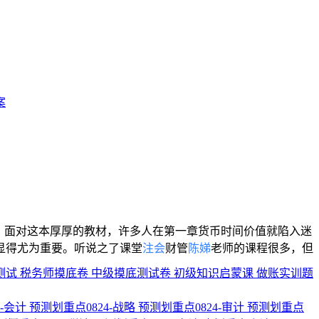
案
。面对这本厚厚的教材，许多人在第一章货币时间价值就陷入迷
显得尤为重要。听说之了课堂
注会
财管
陈娣
老师的课程很多，但
测试
税务师摸底卷
中级摸底测试卷
初级知识启蒙课
做账实训题
3-会计
预测划重点0824-战略
预测划重点0824-审计
预测划重点