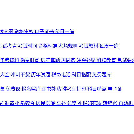
试大纲
资格审核
电子证书
每日一练
考试考点
考试时间
合格标准
考场规则
考试教材
每周一练
备考资料
缴费时间
历年真题
周周练
注会补贴
继续教育
免试要
式大全
冲刺干货
历年试题
税协电话
科目搭配
免费题库
名费
免费课
报名照片
证书补贴
准考证打印
科目特点
电子证
局
制造业
新农合
居民医保
车补
兑奖
补报印花税
转错账
自助机