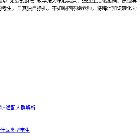
以"无公式财管"教学法为核心亮点，通过生活化案例、原理导
的考生，与其独自挣扎，不如跟随陈娣老师，将晦涩知识转化为