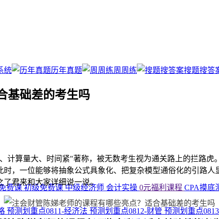
系统
历年真题
周周练
搜题搜答
合基础差的考生吗
多、计算量大、时间紧"著称，被无数考生视为通关路上的拦路虎
此时，一位能够将抽象公式具象化、把复杂模型通俗化的引路人
之了君来和大家详细说一说。
免费课
初级免费课
中级经济师
会计实操
0元福利课程
CPA摸底
战略
预测划重点0811-经济法
预测划重点0812-财管
预测划重点081