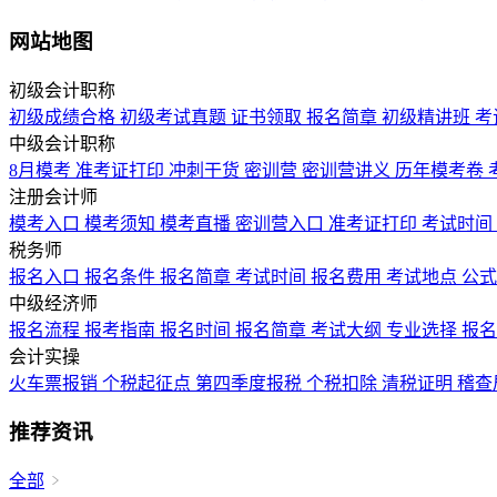
网站地图
初级会计职称
初级成绩合格
初级考试真题
证书领取
报名简章
初级精讲班
考
中级会计职称
8月模考
准考证打印
冲刺干货
密训营
密训营讲义
历年模考卷
注册会计师
模考入口
模考须知
模考直播
密训营入口
准考证打印
考试时间
税务师
报名入口
报名条件
报名简章
考试时间
报名费用
考试地点
公
中级经济师
报名流程
报考指南
报名时间
报名简章
考试大纲
专业选择
报
会计实操
火车票报销
个税起征点
第四季度报税
个税扣除
清税证明
稽查
推荐资讯
全部