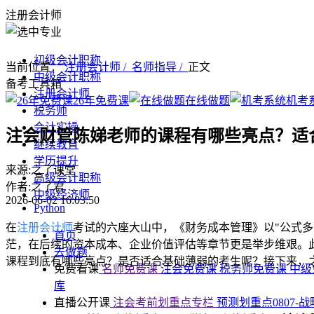
注册会计师
初级会计职称
当前位置：
注册会计师 /
名师指导 /
正文
中级会计职称
备考工具箱
注册会计师
26年免费课
在线做题
机考
税务师
会计实操
注会财管陈娣老师的课程有哪些亮点？适
继续教育
学历提升
来源:之了课堂
高级会计职称
作者:之了君
中级经济师
2026-06-02 16:03:50
Python
在
注册会计师
考试的六座大山中，《财务成本管理》以"公式
首页
茫，在后续的资本成本、企业价值评估等章节更是举步维艰。
去做题
课程到底有哪些亮点？是否适合基础薄弱的考生呢？接下来，
免费看课
名师免费课
注会免费课
税务师免费课
中级
库
直播公开课
注会考前划重点专栏
预测划重点0807-