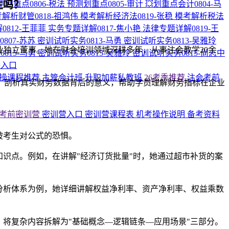
生吗？
测划重点0806-税法
预测划重点0805-审计
💥划重点会计0804-马
解析财管0818-祖鸿伟
模考解析经济法0819-张稳
模考解析税法
0812-王菲菲
实务专题详解0817-焦小艳
法律专题详解0819-王
807-苏苏
密训试听实务0813-马勇
密训试听实务0813-吴雅玲
独立董事。她在财会培训领域深耕多年，从事注会教学20余
815-马勇
密训试听实务0815-吴雅玲
密训试听实务0815-尚志中
播入口
操课程推荐
主管会计班
升职加薪私教班
26考季推荐
注会考前
，剖析真实财务数据背后的意义，帮助学员理解财务指标在企业
考前密训营
密训营入口
密训营课程表
机考操作说明
备考资料
破考生对公式的恐惧。
识点。例如，在讲解"经济订货批量"时，她通过超市补货的案
分析体系为例，她详细讲解权益净利率、资产净利率、权益乘数
将复杂内容拆解为"基础概念—逻辑链条—应用场景"三部分。