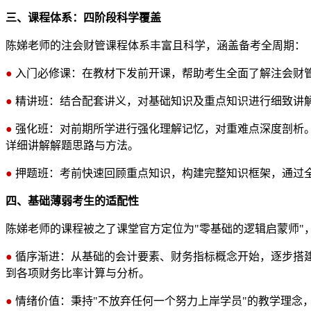
三、课程体系：四阶段科学覆盖
陈娣老师的注会财管课程体系丰富且科学，涵盖备考全周期：
●
入门必修课：在教材下发前开课，帮助考生全面了解注会财
●
精讲班：结合配套讲义，对基础知识及重点知识进行细致讲
●
强化班：对前期所学进行强化理解记忆，对重难点深度剖析
详细讲解解题思路与方法。
●
押题班：考前快速回顾重点知识，构建完整知识框架，通过
四、基础薄弱考生的适配性
陈娣老师的课程被之了课堂官方定位为"零基础的逻辑启蒙师"
●
循序渐进：从基础的会计要素、财务指标概念开始，逐步搭
到各项财务比率计算与分析。
●
情绪价值：秉持"不放弃任何一个努力上岸学员"的教学理念