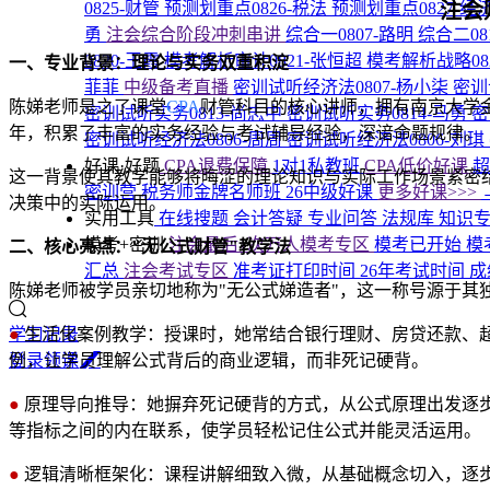
注会
0825-财管
预测划重点0826-税法
预测划重点0827-经
勇
注会综合阶段冲刺串讲
综合一0807-路明
综合二08
0820-王霞
模考解析审计0821-张恒超
模考解析战略08
一、专业背景：理论与实务双重积淀
菲菲
中级备考直播
密训试听经济法0807-杨小柒
密训
陈娣老师是之了课堂
CPA
财管科目的核心讲师，拥有南京大学
密训试听实务0813-尚志中
密训试听实务0814-马勇
密
年，积累了丰富的实务经验与考试辅导经验，深谙命题规律。
密训试听经济法0806-周周
密训试听经济法0806-刘琪
好课·好题
CPA退费保障
1对1私教班
CPA低价好课
这一背景使其教学能够将晦涩的理论知识与实际工作场景紧密
密训营
税务师金牌名师班
26中级好课
更多好课>>>
决策中的实际运用。
实用工具
在线搜题
会计答疑
专业问答
法规库
知识
模考+密训
注会最后1次万人模考专区
模考已开始
模
二、核心亮点："无公式财管"教学法
汇总
注会考试专区
准考证打印时间
26年考试时间
成
陈娣老师被学员亲切地称为"无公式娣造者"，这一称号源于
●
生活化案例教学：授课时，她常结合银行理财、房贷还款、超
学习记录
例，让学员理解公式背后的商业逻辑，而非死记硬背。
登
录
领
课
●
原理导向推导：她摒弃死记硬背的方式，从公式原理出发逐
等指标之间的内在联系，使学员轻松记住公式并能灵活运用。
●
逻辑清晰框架化：课程讲解细致入微，从基础概念切入，逐步