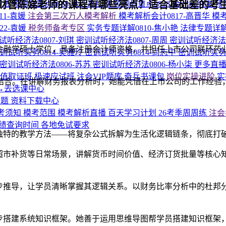
财管陈娣老师的课程有哪些亮点？适合基础差的考
济法
预测划重点0828-会计高红瑞
预测划重点0828-会计戚纯生
预
11-袁媛
注会第三次万人模考解析
模考解析会计0817-高晋华
模考
22-袁媛
税务师备考专区
实务专题详解0810-焦小艳
法律专题详解
试听经济法0807-刘琪
密训试听经济法0807-周周
密训试听经济法0
金融学硕士学位，具备注册会计师资格，并担任上市公司联环药业
训试听实务0814-吴雅玲
密训试听实务0814-尚志中
密训试听实务0
密训试听经济法0806-苏苏
密训试听经济法0806-杨小柒
更多直
超值取证班
极速应试班
注会VIP题库
奇兵书课包
岗位实操进阶
实
结合。在讲解财务报表分析时，她能凭借在上市公司的工作经验
→去选课中心
专题
资料下载中心
考须知
模考范围
模考解析直播
百天学习计划
26考季周周练
注会
绩查询时间
各地免试要求
其独特的教学方法——将复杂公式拆解为生活化逻辑链条，彻底打
市补货等日常场景，讲解货币时间价值、经济订货批量等核心知
步推导，让学员清晰掌握其逻辑关系。以财务比率分析中的杜邦
搭建系统知识框架。她善于运用思维导图帮学员搭建知识框架，