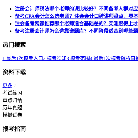
注册会计师税法哪个老师的课比较好？不同备考人群对应
备考CPA会计怎么选老师？注会会计口碑讲师盘点，零
注会备考网课推荐哪个老师适合基础差的？实测跟得上才
备考注册会计师怎么选靠谱题库？不同阶段适合刷哪些题
热门搜索
1
最后1次模考入口
2
模考须知
3
模考范围
4
最后1次模考解析直
资料下载
更多
考试练习
重点归纳
历年真题
模拟试卷
报考指南