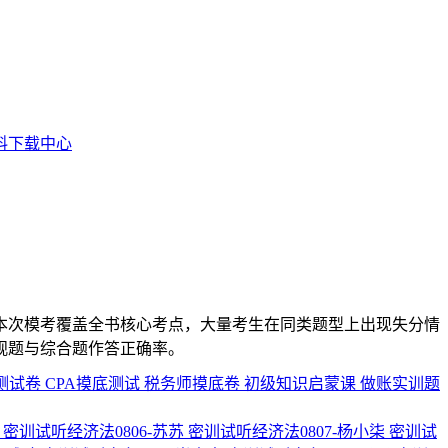
料下载中心
。本次模考覆盖全书核心考点，大量考生在同类题型上出现失分情
观题与综合题作答正确率。
测试卷
CPA摸底测试
税务师摸底卷
初级知识启蒙课
做账实训题
周
密训试听经济法0806-苏苏
密训试听经济法0807-杨小柒
密训试