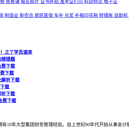
名费
免费课
报名照片
证书补贴
准考证打印
科目特点
电子证
局
制造业
新农合
居民医保
车补
兑奖
补报印花税
转错账
自助机
析！之了学员速来
高频错题
免费下载
免费下载
及解析下载
案下载
解析下载
免费下载
拥有10年大型集团财务管理经验。自上世纪90年代开始从事会计