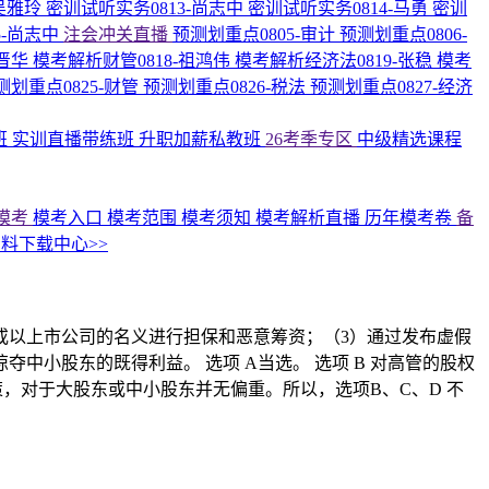
-吴雅玲
密训试听实务0813-尚志中
密训试听实务0814-马勇
密训
5-尚志中
注会冲关直播
预测划重点0805-审计
预测划重点0806-
高晋华
模考解析财管0818-祖鸿伟
模考解析经济法0819-张稳
模考
测划重点0825-财管
预测划重点0826-税法
预测划重点0827-经济
班
实训直播带练班
升职加薪私教班
26考季专区
中级精选课程
模考
模考入口
模考范围
模考须知
模考解析直播
历年模考卷
备
料下载中心>>
或以上市公司的名义进行担保和恶意筹资；（3）通过发布虚假
小股东的既得利益。 选项 A当选。 选项 B 对高管的股权
策，对于大股东或中小股东并无偏重。所以，选项B、C、D 不