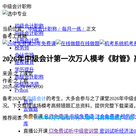
中级会计职称
初级会计职称
当前位置：
中级会计职称 /
每月一练 /
正文
中级会计职称
备考工具箱
注册会计师
26年免费课
在线做题
机考
税务师
会计实操
2026年中级会计第一次万人模考《财管
继续教育
学历提升
来源:之了课堂
高级会计职称
作者:之了君
中级经济师
2026-06-24 09:50:00
Python
备考2026年
中级会计
的考生，大多会参与之了课堂2026年中
首页
况。下文整理该场模考高频错题汇总资料，提供完整下载渠道
去做题
☞
免费看课
名师免费课
中级免费课
注会免费课
税务师
推荐阅读：
2026年6月中级会计万人模考【高频错题】汇总
库
直播公开课
💥免费试听|中级密训营
密训试听经济法0