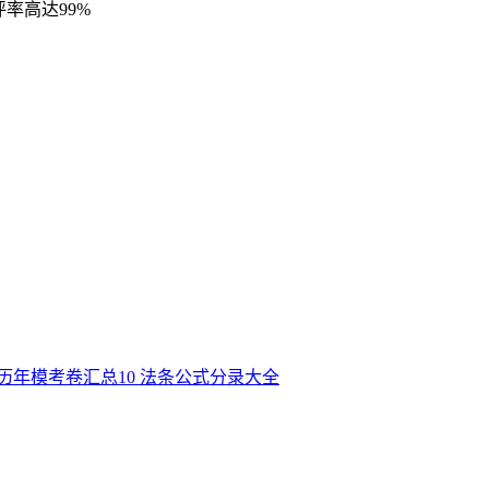
率高达99%
历年模考卷汇总
10
法条公式分录大全