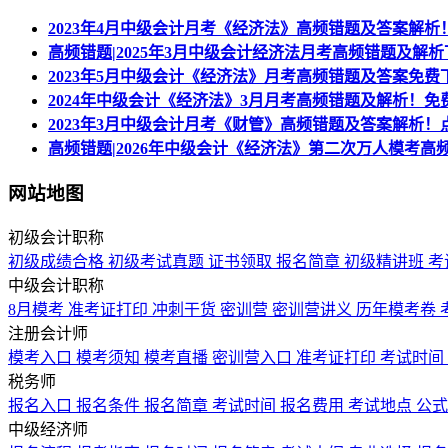
2023年4月中级会计月考《经济法》高频错题及答案解析
高频错题|2025年3月中级会计经济法月考高频错题及解析
2023年5月中级会计《经济法》月考高频错题及答案免费
2024年中级会计《经济法》3月月考高频错题及解析！免
2023年3月中级会计月考《财管》高频错题及答案解析！
高频错题|2026年中级会计《经济法》第二次万人模考高
网站地图
初级会计职称
初级成绩合格
初级考试真题
证书领取
报名简章
初级精讲班
考
中级会计职称
8月模考
准考证打印
冲刺干货
密训营
密训营讲义
历年模考卷
注册会计师
模考入口
模考须知
模考直播
密训营入口
准考证打印
考试时间
税务师
报名入口
报名条件
报名简章
考试时间
报名费用
考试地点
公
中级经济师