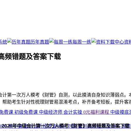
系统
历年真题
每周一练
资
》高频错题及答案下载
级会计第一次万人模考《财管》自测，以此摸清自身知识薄弱点
，帮助考生针对性梳理财管易混淆考点，补齐备考短板，提升客
免费课
初级免费课
中级经济师
会计实操
0元福利课程
中级摸底
2026年中级会计第一次万人模考《财管》高频错题及答案下载
806-杨小柒
密训试听经济法0806-刘琪
密训试听经济法0806-周