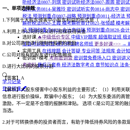
听经济法0807-刘琪
密训试听经济法0807-周周
密训试
一、单项选择题
试听实务0814-吴雅玲
密训试听实务0814-尚志中
密训
税法
预测划重点0807-战略
预测划重点0811-经济法
预
1.下列属于大股东侵害中小股东利益的形式是（ ）。
解析税法0820-王霞
模考解析审计0821-张恒超
模考解
法
预测划重点0828-会计高红瑞
预测划重点0828-会
A.利用上市公司的名义进行担保获得资金
选好课
🔥中级低价专区
中级VIP题库
超值取证班
极
B.对公司高管进行限制性股票的激励
注会考前密训营
税务师金牌名师班
更多好课>>>
→
实用工具
在线搜题
会计答疑
专业问答
法规库
会计
C.公司对原有的股东进行配售融资
密训营+模考
考前密训营
密训营免费场入口
密训讲
考资料
最后三套卷
经济法数字考点
章节知识点
法条
D.进行大比例的股票分割
【答案】A
学习记录
登
录
领
课
【解析】大股东侵害中小股东利益的主要形式：（1）利用关联
信息进行股价操纵，欺骗中小股东；（4）为大股东委派的高管支
激励，不一定是不合理的报酬和津贴。 选项 C是公司正常的融
当选。
2.对于可转换债券的投资者而言，有助于降低持券风险的条