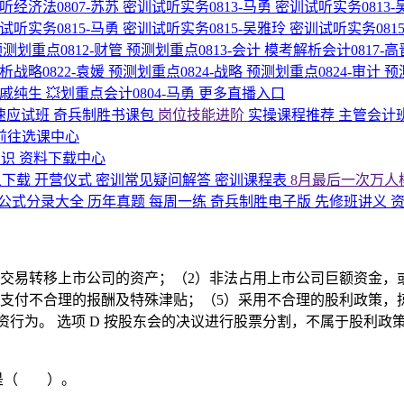
听经济法0807-苏苏
密训试听实务0813-马勇
密训试听实务0813
试听实务0815-马勇
密训试听实务0815-吴雅玲
密训试听实务081
测划重点0812-财管
预测划重点0813-会计
模考解析会计0817-
析战略0822-袁媛
预测划重点0824-战略
预测划重点0824-审计
预
计戚纯生
💥划重点会计0804-马勇
更多直播入口
速应试班
奇兵制胜书课包
岗位技能进阶
实操课程推荐
主管会计
 前往选课中心
知识
资料下载中心
义下载
开营仪式
密训常见疑问解答
密训课程表
8月最后一次万人
公式分录大全
历年真题
每周一练
奇兵制胜电子版
先修班讲义
资
交易转移上市公司的资产；（2）非法占用上市公司巨额资金，
付不合理的报酬及特殊津贴；（5）采用不合理的股利政策，掠夺中
资行为。 选项 D 按股东会的决议进行股票分割，不属于股利政
款是（ ）。