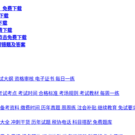
！免费下载
下载
下载
费下载
点击免费下载
频错题及答案
试大纲
资格审核
电子证书
每日一练
考试考点
考试时间
合格标准
考场规则
考试教材
每周一练
备考资料
缴费时间
历年真题
周周练
注会补贴
继续教育
免试要
式大全
冲刺干货
历年试题
税协电话
科目搭配
免费题库