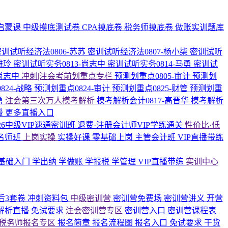
启蒙课
中级摸底测试卷
CPA摸底卷
税务师摸底卷
做账实训题库
密训试听经济法0806-苏苏
密训试听经济法0807-杨小柒
密训试听
雅玲
密训试听实务0813-尚志中
密训试听实务0814-马勇
密训试
-尚志中
冲刺|注会考前划重点专栏
预测划重点0805-审计
预测划
824-战略
预测划重点0824-审计
预测划重点0825-财管
预测划重
勇
注会第三次万人模考解析
模考解析会计0817-高晋华
模考解析
媛
更多直播入口
026中级VIP速通密训班
退费·注册会计师VIP学练通关
性价比·低
名师班
上岗实操
实操好课
零基础上岗
主管会计班
VIP直播带练
基础入门
学出纳
学做账
学报税
学管理
VIP直播带练
实训中心
后3套卷
冲刺资料包
中级密训营
密训营免费场
密训营讲义
开营
解析直播
免试要求
注会密训营专区
密训营入口
密训营课程表
税务师报名专区
报名简章
报名流程图
报名入口
免试要求
干货