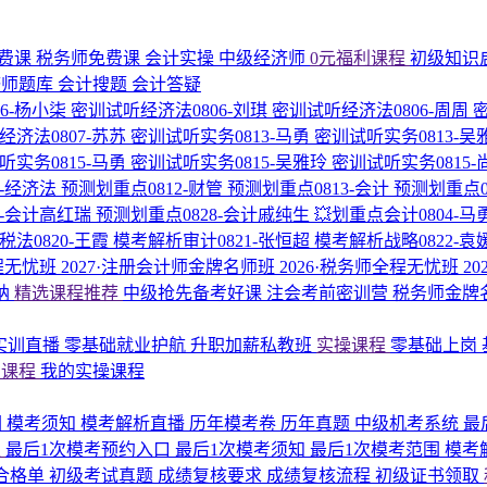
费课
税务师免费课
会计实操
中级经济师
0元福利课程
初级知识
济师题库
会计搜题
会计答疑
6-杨小柒
密训试听经济法0806-刘琪
密训试听经济法0806-周周
经济法0807-苏苏
密训试听实务0813-马勇
密训试听实务0813-吴
听实务0815-马勇
密训试听实务0815-吴雅玲
密训试听实务0815
1-经济法
预测划重点0812-财管
预测划重点0813-会计
预测划重点0
8-会计高红瑞
预测划重点0828-会计戚纯生
💥划重点会计0804-马
法0820-王霞
模考解析审计0821-张恒超
模考解析战略0822-袁
程无忧班
2027·注册会计师金牌名师班
2026·税务师全程无忧班
2
纳
精选课程推荐
中级抢先备考好课
注会考前密训营
税务师金牌
P实训直播
零基础就业护航
升职加薪私教班
实操课程
零基础上岗
的课程
我的实操课程
围
模考须知
模考解析直播
历年模考卷
历年真题
中级机考系统
最
区
最后1次模考预约入口
最后1次模考须知
最后1次模考范围
模考
合格单
初级考试真题
成绩复核要求
成绩复核流程
初级证书领取