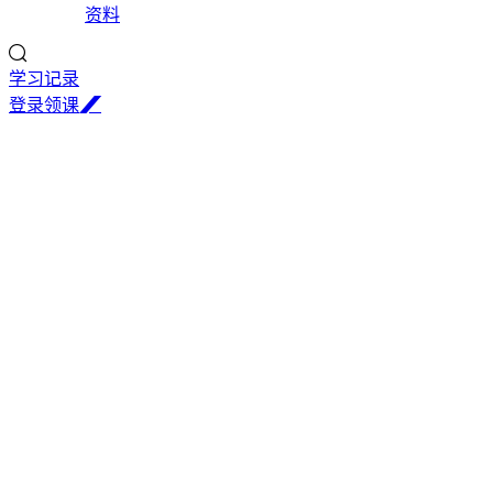
资料
学习记录
登
录
领
课