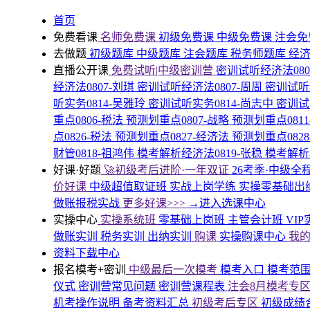
首页
免费看课
名师免费课
初级免费课
中级免费课
注会免
去做题
初级题库
中级题库
注会题库
税务师题库
经
直播公开课
免费试听|中级密训营
密训试听经济法080
经济法0807-刘琪
密训试听经济法0807-周周
密训试听
听实务0814-吴雅玲
密训试听实务0814-尚志中
密训试
重点0806-税法
预测划重点0807-战略
预测划重点081
点0826-税法
预测划重点0827-经济法
预测划重点082
财管0818-祖鸿伟
模考解析经济法0819-张稳
模考解析税
好课·好题
🚀初级考后进阶·一年双证
26考季·中级全
价好课
中级超值取证班
实战上岗学练
实操零基础出
做账报税实战
更多好课>>>
→进入选课中心
实操中心
实操系统班
零基础上岗班
主管会计班
VI
做账实训
税务实训
出纳实训
购课
实操购课中心
我
资料下载中心
报名模考+密训
中级最后一次模考
模考入口
模考范
仪式
密训营常见问题
密训营课程表
注会8月模考专
机考操作说明
备考资料汇总
初级考后专区
初级成绩