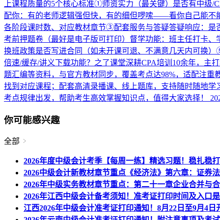
上课程质量的5个核心标准①师资实力（最关键）是否有中级/
配你：有的老师逻辑强但快，有的细但啰嗦——看你自己能不能
各阶段课时数、对应教材章节③配套服务与答疑答疑响应：是否
考前押题卷（最好是电子版可打印）督学功能：班主任打卡、学习
换班政策是否写进合同（如未开课可退、不满意几天内可换）
倍速/缓存/讲义下载功能？之了课堂深耕CPA培训10余年，
题汇编等资料，与官方教材同步，覆盖考点达98%，适配注
找到对应课程；配套高清录播课、线上题库，支持随时随地学习
考点规律出发，帮助考生高效掌握知识点，值得大家选择！
202
你可能感兴趣
全部
2026年度中级会计考季【每周一练】精选习题！稳扎稳
2026中级会计新教材章节重点《经济法》第六章：证券法律
2026年中级实务教材章节重点：第二十一章企业合并与
2026年江西中级会计备考须知！准考证打印时间及入口
江西2026年中级会计准考证打印通知！8月22日至9月4
2026年云南中级会计准考证打印通知！附注意事项及考