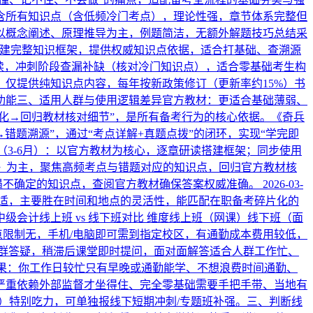
含所有知识点（含低频冷门考点），理论性强，章节体系完整但
以概念阐述、原理推导为主，例题简洁，无额外解题技巧总结采
能搭建完整知识框架，提供权威知识点依据，适合打基础、查溯源
读，冲刺阶段查漏补缺（核对冷门知识点），适合零基础考生构
仅提供纯知识点内容，每年按新政策修订（更新率约15%）书
功能三、适用人群与使用逻辑差异官方教材：更适合基础薄弱、
化→回归教材核对细节”，是所有备考行为的核心依据。《奇兵
题溯源”，通过“考点详解+真题点拨”的闭环，实现“学完即
（3-6月）：以官方教材为核心，逐章研读搭建框架；同步使用
1》为主，聚焦高频考点与错题对应的知识点，回归官方教材核
遇不确定的知识点，查阅官方教材确保答案权威准确。
2026-03-
适，主要胜在时间和地点的灵活性，能匹配在职备考碎片化的
会计线上班 vs 线下班对比 维度线上班（网课）线下班（面
点限制无，手机/电脑即可需到指定校区，有通勤成本费用较低，
群答疑，稍滞后课堂即时提问，面对面解答适合人群工作忙、
如果：你工作日较忙只有早晚或通勤能学、不想浪费时间通勤、
你严重依赖外部监督才坐得住、完全零基础需要手把手带、当地有
）特别吃力，可单独报线下短期冲刺/专题班补强。三、判断线