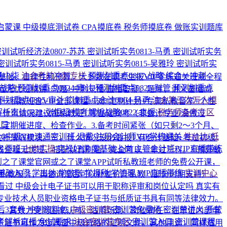
启蒙课
中级摸底测试卷
CPA摸底卷
税务师摸底卷
做账实训题库
密训试听经济法0807-苏苏
密训试听实务0813-马勇
密训试听实务
密训试听实务0815-马勇
密训试听实务0815-吴雅玲
密训试听实
-杨小柒
注会考前冲刺专栏
预测划重点0807-战略
综合一冲刺
基础、自律性和预算。大多数在职考生报VIP学练通关班或全程
-战略
预测划重点0824-审计
预测划重点0825-财管
预测划重点
无忧班精讲+习题+冲刺录播/直播答疑、题库、讲义基础尚
测划重点0805-审计
💥划重点会计0804-马勇
注会第三次万人模
私教班含VIP全部课程+1对1定制计划+专属私教督学+个性
析审计0821-张恒超
模考解析战略0822-袁媛
税务师备考专区
什么情况建议报私教班1.零基础跨考（非会计专业/没做过
入口
定期催进度、检查作业。3.备考时间紧张（如只剩2～3个月、
026中级VIP速通密训班
退费·注册会计师VIP学练通关
性价比·低
补薄弱模块。三、什么情况没必要报1.有会计基础+考过初级/
名师班
上岗实操
实操好课
零基础上岗
主管会计班
VIP直播带练
或全程无忧班，搭配认真刷题，完全可以一年过三科。3.预算敏
之了课堂官网或之了课堂APP试听私教班老师的免费公开课，
基础入门
学出纳
学做账
学报税
学管理
VIP直播带练
实训中心
化私教服务，再咨询是否可以补差价升私教（部分时期支持）。
人看过
中级会计电子证书可以用于职称评审和岗位认定吗
真实有
专业技术人员职业资格电子证书与纸质证书具有同等法律效力。
后3套卷
冲刺资料包
中级密训营
密训营免费场
密训营讲义
开营
章，其效力受到国家认可。适用场景：岗位聘任：在单位内部申
考解析直播
免试要求
注会密训营专区
密训营入口
密训营课程
子证书可作为您具备中级资格的证明文件。其他用途：同样适用