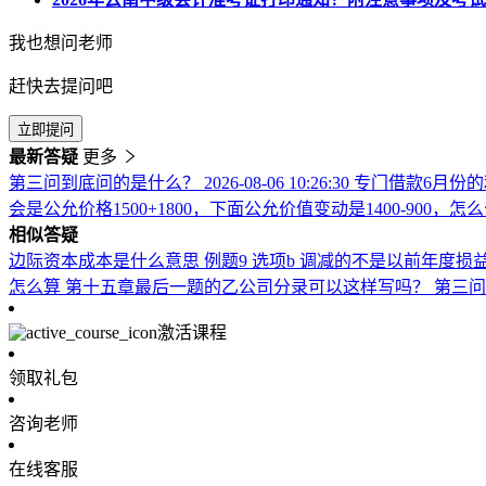
我也想问老师
赶快去提问吧
立即提问
最新答疑
更多
第三问到底问的是什么？
2026-08-06 10:26:30
专门借款6月份
会是公允价格1500+1800，下面公允价值变动是1400-900
相似答疑
边际资本成本是什么意思
例题9 选项b 调减的不是以前年度
怎么算
第十五章最后一题的乙公司分录可以这样写吗？
第三问
激活课程
领取礼包
咨询老师
在线客服