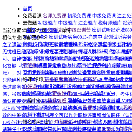
首页
免费看课
名师免费课
初级免费课
中级免费课
注会免
去做题
初级题库
中级题库
注会题库
税务师题库
经
直播公开课
免费试听|中级密训营
密训试听经济法080
当前位置：
首页
/
专业问答
/
详情
0813-吴雅玲
密训试听实务0813-尚志中
密训试听实务0
相似专业问答
更多
务0815-尚志中
密训试听经济法0806-刘琪
密训试听经济
之了课堂中级会计私教班有必要报吗？
于之了课堂中级会计私
0807-路明
综合二冲刺0811-袁媛
预测划重点0811-经
无忧班已经足够，私教班更适合部分特定人群。一、之了课堂中
0826-税法
预测划重点0827-经济法
预测划重点0828
可、自律性强、预算有限VIP学练通关班全程班内容+带练刷题
考解析
模考解析会计0817-高晋华
模考解析财管0818
化答疑+考前密训卷量身定制备考节奏、班主任严督、针对弱项
实务专题详解0810-焦小艳
法律专题详解0812-王菲菲
账），对‌《中级会计实务》长投合并完全没概念，需要老师帮你
好课·好题
🚀初级考后进阶·一年双证
26考季·中级全
只能碎片时间学），需要私教帮你砍掉低频考点、只学必考内容
价好课
中级超值取证班
实战上岗学练
实操零基础出
做过账务处理，理解能力不错，VIP学练通关班或全程无忧班基
做账报税实战
更多好课>>>
→进入选课中心
感，虽然私教班服务更全面，但预算也要比普通班更贵，考生还
实操中心
实操系统班
零基础上岗班
主管会计班
VI
确认能接受老师的讲课风格——师资合胃口比班型更重要。2.
做账实训
税务实训
出纳实训
购课
实操购课中心
我
3.注意问清私教班是否含不过退费/免费重学等具体的服务协议
资料下载中心
效的中级会计电子证书完全可以作为职称评审和岗位聘任（认
报名模考+密训
中级最后一次模考
模考入口
模考范
1.核心效力说明法律地位：电子证书加盖有“中华人民共和国
仪式
密训营常见问题
密训营课程表
注会最后1次模
请聘任中级会计师职务时，打印出的电子证书通常可作为申报