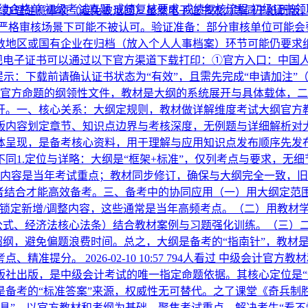
绩合格单
初级考试真题
成绩复核要求
成绩复核流程
初级证书
2.办理注意事项（避免被退回）虽然电子证书效力等同于纸质版
分严格审核场景下可能不被认可。验证准备：部分审核单位可能会
数地区或国有企业在归档（放入个人人事档案）环节可能仍要求
子证书可以通过以下官方渠道下载打印：①官方入口：中国人事考试网
重要提示：下载前请确认证书状态为“有效”，且需先完成“申请加注
官方命题的纲领性文件，教材是大纲的系统展开与具体载体，二者
。一、核心关系：大纲定规则，教材做详解维度考试大纲官方教材
版内容划定章节、知识点边界与考核深度，无例题与详细解析对
呈现，是备考核心资料，用于理解与应用知识点发布顺序先发布
同1.定位与详略：大纲是“框架+标准”，仅列考点与要求，无细
调整内容是当年考试重点；教材同步修订，确保与大纲完全一致，
者结合才能高效备考。三、备考中的协同应用（一）用大纲定范围
，锁定新增/调整内容，这些通常是当年高频考点。（二）用教材
公式、经济法核心法条）结合教材案例与习题强化训练。（三）二
超纲，避免偏题浪费时间。总之，大纲是备考的“指南针”，教材
考点、精准提分。
2026-02-10 10:57
794人看过
中级会计官方教材
版社出版，是中级会计考试的唯一指定命题依据。其核心定位是“
备考的“标准答案”来源，权威性无可替代。之了课堂《奇兵制
具”，以官方教材和考纲为基础，聚焦考试重点，解决考生“看不