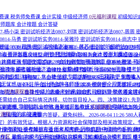
费课
税务师免费课
会计实操
中级经济师
0元福利课程
初级知识
济师题库
会计搜题
会计答疑
7-杨小柒
密训试听经济法0807-刘琪
密训试听经济法0807-周周
814-马勇
密训试听实务0814-吴雅玲
密训试听实务0814-尚志中
法0806-周周
密训试听经济法0806-苏苏
密训试听经济法0806
教班（1对1定制班）有没有必要报，核心结论是：看考生自己的
济法
预测划重点0812-财管
预测划重点0813-会计
预测划重点0824
级会计各档次班型对比班型主要内容服务亮点适合人群超值/全程
-会计高红瑞
预测划重点0828-会计戚纯生
预测划重点0806-税法
预
+高频考点专题优先答疑、专项题练需要做題弱、想系统跟学一对一
-祖鸿伟
模考解析经济法0819-张稳
模考解析税法0820-王霞
模考解
加课零基础/基础差、自律性差需被盯着学、时间紧想走捷径二、
实务专题详解0817-焦小艳
法律专题详解0819-王菲菲
更多直播
筛重点、搭框架。2.自律性差，买过课但从来没看完，需要有人
程无忧班
2027·注册会计师金牌名师班
2026·税务师全程无忧班
2
。4.二战卡科，一直挂在某一科（如实务或财管），需要针对性
纳
精选课程推荐
中级抢先备考好课
注会考前密训营
税务师金牌
本足够。2.自律性好，能按计划听课刷题，选择VIP学练通关班
需结合自己实际情况选择，切勿盲目投入。四、决策建议1.先到
P实训直播
零基础就业护航
升职加薪私教班
实操课程
零基础上岗
如果犹豫，可先买VIP学练通关班，若中途发现需要更多的定制
的课程
我的实操课程
、答疑是1对1还是群内答疑，避免纠纷。
2026-06-04 11:26
580
定）的有效凭证。根据人力资源和社会保障部及相关政策规定，
围
模考须知
模考解析直播
历年模考卷
历年真题
中级机考系统
最
人力资源和社会保障部专业技术人员职业资格证书专用章”电子印
考专区
最后1次模考已开始
最后1次模考须知
最后1次模考范围
模
材料。职称评审：在申报更高级别职称（如高级会计师）时，电