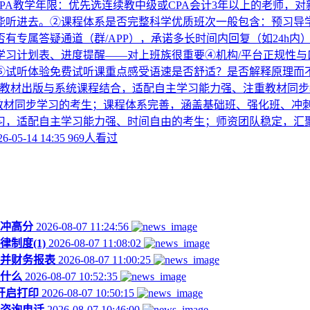
CPA教学年限：优先选连续教中级或CPA会计3年以上的老师，
听进去。②课程体系是否完整科学优质班次一般包含：预习导学
有专属答疑通道（群/APP），承诺多长时间内回复（如24h
计划表、进度提醒——对上班族很重要④机构/平台正规性与口碑
⑤试听体验免费试听课重点感受语速是否舒适？是否解释原理而不
主打教材出版与系统课程结合，适配自主学习能力强、注重教材同
重教材同步学习的考生；课程体系完善，涵盖基础班、强化班、冲
，适配自主学习能力强、时间自由的考生；师资团队稳定，汇聚
6-05-14 14:35
969人看过
打冲高分
2026-08-07 11:24:56
制度(1)
2026-08-07 11:08:02
合并财务报表
2026-08-07 11:00:25
是什么
2026-08-07 10:52:35
日开启打印
2026-08-07 10:50:15
试咨询电话
2026-08-07 10:46:00