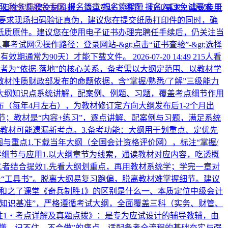
领取
税务师报名专区
报名简章
报名流程图
报名入口
免试要求
干
，但在实际提交材料时，请注意以下细节：打印要求：建议使用
要求现场扫码验证真伪，建议您在提交纸质打印件的同时，确
纸质原件。建议您在使用电子证书办理完聘任手续后，仍关注当
②操作路径：登录网站-&gt;点击“证书查验”-&gt;选择
”（有效期通常为90天）才能下载文件。
2026-07-20 14:49
215人看
为“依据-落地”的核心关系，备考需以大纲定范围、以教材学
性质财政部发布的命题依据，含“掌握/熟悉/了解”三级能力
大纲知识点系统讲解，配案例、例题、习题，覆盖考点细节作用
（每年4月左右），为教材修订定方向大纲发布后1-2个月出
节；教材是“内容+练习”，逐点讲解、配案例与习题，满足系统
旧教材可能遗漏新考点。3.备考功能：大纲用于划重点、定优先
与重点1.下载当年大纲（全国会计资格评价网），标注“掌握/
学细节与应用1.以大纲章节为线索，通读教材对应内容，吃透概
者结合提效1.先看大纲划重点，再用教材系统学；学完一章对
是“工具书”。脱离大纲易复习跑偏，脱离教材难掌握细节。建议
和之了课堂《奇兵制胜1》的区别是什么
​一、本质定位中级会计
知识基准”，严格遵循考试大纲，全面覆盖三科（实务、财管、
胜1・考点详解及真题点拨》：是专为应试设计的辅导教辅，由
懂、记不住、不会做”的痛点，适配备考全流程的基础夯实与强