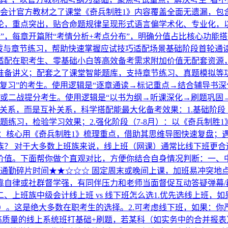
级会计官方教材之了课堂《奇兵制胜1》内容覆盖全面无遗漏，包
论，重点突出，贴合命题规律呈现形式语言偏学术化、专业化，
睛”，每章开篇附“考情分析+考点分布”，明确分值占比核心功
点拨与章节练习，帮助快速掌握应试技巧适配场景基础阶段首轮通
适配在职考生、零基础小白等高效备考需求附加价值无配套资源，
准备讲义；配套之了课堂智能题库，支持章节练习、真题模拟等
复习”的考生。使用逻辑是“逐章通读→标记重点→结合辅导书深
或二战提分考生。使用逻辑是“以书为纲→听课深化→刷题巩固→错
关系，而是互补关系，科学搭配能最大化备考效果：1.基础阶段
题练习，检验学习效果；2.强化阶段（7-8月）：以《奇兵制胜
）：核心用《奇兵制胜1》梳理重点，借助其思维导图快速复盘；
族？
对于大多数上班族来说，线上班（网课）通常比线下班更合
值。下面帮你做个直观对比，方便你结合自身情况判断：一、中级
、通勤碎片时间★★☆☆☆ 固定周末或晚间上课，加班易冲突地
靠自律或社群督学强，有同伴压力和老师当面督促互动答疑弹幕/
、上班族中级会计线上班 vs 线下班怎么选1.优先选线上班，
）。这是绝大多数在职考生的选择。2.可考虑线下班，如果：
高质量的线上系统班打基础+刷题，若某科（如实务中的合并报表