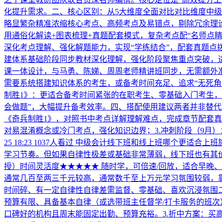
化提升需求。二、核心区别：从5大维度全面对比对比维度中
略显繁杂精准浓缩核心考点、高频考点及易错点，剔除冗余理
用通俗化解读+图表梳理+真题配套模式，复杂考点配“名师点
深化考点理解、强化解题能力，实现“学练结合”，配套真题
建体系基础阶段同步教材深化理解，强化阶段聚焦重点突破，
课一体设计，与马勇、陈娣、周周老师精讲班同步，无需额外
需要系统搭建知识体系的考生，或备考时间充足、追求“无死角
制胜1》：更适合备考时间紧张的在职考生、零基础入门考生，
会做题”，大幅提升备考效率。四、搭配使用建议两者并非替代
《奇兵制胜1》，对照书中考点详解理解难点，完成章节配套真
对易混淆概念或冷门考点，强化知识边界；3.冲刺阶段（9月
25 18:23
1037人看过
中级会计线下班和线上班哪个更适合上班
学习节奏。但如果自律性极差或基础非常薄弱，线下班也有其价
授）时间灵活度★★★★★ 随时学，可倍速/回放，适合早晚
通常几百至两三千元较高，通常数千至上万元学习氛围较弱，
时间碎、有一定自律性自律差需监督、零基础、喜欢沉浸氛围二
预算有限、具备基本自律（或选带班主任督学/打卡服务的班次
口碑好的机构且周末能固定出勤、预算充裕。3.折中方案：买