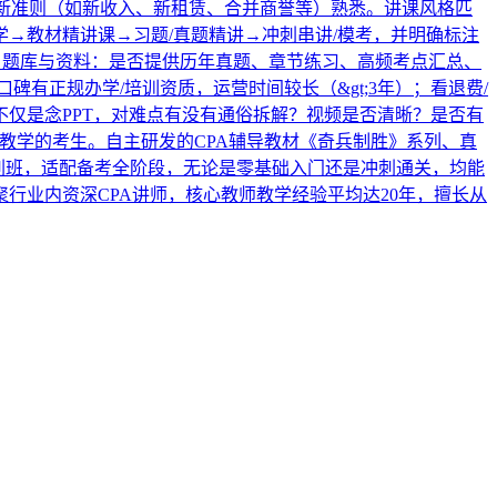
对新准则（如新收入、新租赁、合并商誉等）熟悉。讲课风格匹
→教材精讲课→习题/真题精讲→冲刺串讲/模考，并明确标注
内）题库与资料：是否提供历年真题、章节练习、高频考点汇总、
有正规办学/培训资质，运营时间较长（&gt;3年）；看退费/
仅是念PPT，对难点有没有通俗拆解？视频是否清晰？是否有
步教学的考生。自主研发的CPA辅导教材《奇兵制胜》系列、真
刺班，适配备考全阶段，无论是零基础入门还是冲刺通关，均能
行业内资深CPA讲师，核心教师教学经验平均达20年，擅长从