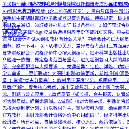
表
机考操作说明
备考资料汇总
初级考后专区
初级成
于求职加薪、积分落户、个税抵扣（继续教育专项）等场景。
货资料
A4纸彩色打印完整版（含二维码和红章），黑白复印件在部
保手机中能随时调取电子版或登录查询系统。特殊规定：极少
地财政局通知，领取或补办纸质证书以备存档。3.如何获取合规电
学习记录
“电子证书下载”-&gt;登录后选择相应年份下载PDF文件。​
登
录
领
课
过
中级会计考试大纲和教材有什么关系？
中级会计考试大纲是
细节，缺一不可。以下从核心关系、差异与备考应用三方面展开
要求财政部会计资格评价中心按大纲编写，经济科学出版社出
命题唯一依据，界定备考范围与重点，避免超纲复习大纲的具体
版，完全匹配当年大纲要求二、关键差异：定位、详略、功能不
学习需求。2.更新联动：大纲随准则/政策更新，新增/删减/
级（“掌握”类占分最高）；教材用于深度学习、巩固应用，二
熟悉/了解”，聚焦核心考点，减少无效复习。2.对比新旧大纲
念、例题与公式应用。2.重点章节（如长投、合并报表、财管
照大纲复盘，确保无遗漏。2.做题时核对大纲要求，判断是否
先按大纲制定计划，再以教材为主、辅导资料为辅，确保覆盖
官方教材：由财政部会计资格评价中心组织编写、经济科学出
经济法）所有考点，包括基础概念、核心原理、政策依据等，是
之了课堂教研团队联合资深名师编撰。核心定位是“高效提分工