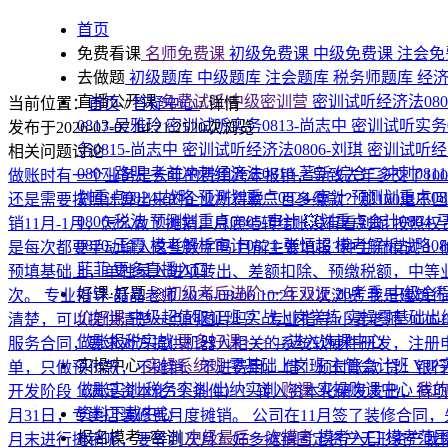
首页
免费看课
名师免费课
初级免费课
中级免费课
注会免
去做题
初级题库
中级题库
注会题库
税务师题库
经
直播公开课
免费试听|中级密训营
密训试听经济法080
当前位置：
首页
/
答疑中心
/
详情
0813-吴雅玲
密训试听实务0813-尚志中
密训试听实务0
发布于2026-07-07 14:21:25
20次浏览
务0815-尚志中
密训试听经济法0806-刘琪
密训试听经济
相关问题讨论
0807-路明
考前冲刺经济法0810-著新
综合二冲刺081
做账时有一个业务是去年的费用跨年报销，导致去年多交了10
划重点0824-战略
预测划重点0824-审计
预测划重点08
还是需要按照计算出来的企业所得税三百多缴款？那100退不
0806-税法
预测划重点0805-审计
💥划重点会计0804-
销11月-1月，怎么做了摊销，月底结转结账没有看到呢
按照权
0820-王霞
模考解析审计0821-张恒超
模考解析战略08
是每次都要手动输入这些数字吗
目前主要填报3种主流模式 1.
菲菲
更多直播入口
预填基础上，单独录入进项转出、差额扣除、预缴税额，中等业务
好课·好题
🚀初级考后进阶·一年双证
26考季·中级全
次。
专业指导-晶晶老师
2026-08-06 10:23
22次浏览
我是建筑行
价好课
中级超值取证班
实战上岗学练
实操零基础出
清楚，可以提供清楚一点的图片吗？
专业指导-小麦老师
2026-
做账报税实战
更多好课>>>
→进入选课中心
服务合同，要求对方提供机器人相关的系统软硬件研发，注册申报
实操中心
实操系统班
零基础上岗班
主管会计班
VI
单，只做预付款，不摊销、不进费用。 借：预付账款 贷：银行
做账实训
税务实训
出纳实训
购课
实操购课中心
我
开发阶段（满足资本化5个条件）：转入资本化研发支出，待
资料下载中心
月31日，专卖店装修费月度摊销。 公司在11月签了装修合同，
报名模考+密训
中级最后一次模考
模考入口
模考范
月末进行摊销呢，要等到次月？好多摊销固定资产无形资产我