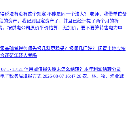
所得税法有没有这个规定 不能是同一个法人？
老师，我借单位备
程的资产，我记到固定资产了，并且已经计提了两个月的折
电电费，按供电公司原价平价结算，无加价，要不要算转售电力申
业零基础考税务师先报几科更稳妥？报哪几门好？
闲置土地应按
合迷茫年轻人考吗
-07 17:17:21
信用减值损失期末怎么结转？本年利润结转分录
看电子税务局填报方式
2026-08-07 16:47:26
农、林、牧、渔业减