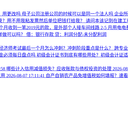
0，用更改吗
母子公司注册公司的时候可以是同一个法人吗 企业
分录？用不用我粘发票然后单位把钱打给我？
请问本该记到在建工
个月收到一笔2019元的款，是外部个人接车间线路 2‑5 月用
这样做可以吗？ 借：银行存款 贷：利润分配-未分配利润
经济师考试最后一个月怎么冲刺？冲刺阶段重点是什么？
跨专
金必须每日盘点吗
初级会计证书到底有哪些用处？初级会计证适
9:58
哪些计入信用减值损失？应收账款与债权投资的处理
2026-08
应用
2026-08-07 17:11:41
自产自销农产品免增值税如何填报？速