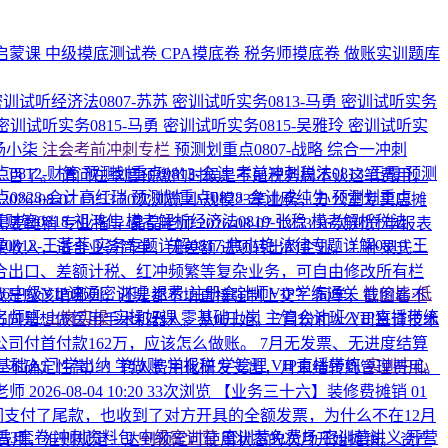
启蒙课
中级摸底测试卷
CPA摸底卷
税务师摸底卷
做账实训题库
密训试听经济法0807-苏苏
密训试听实务0813-马勇
密训试听实务
密训试听实务0815-马勇
密训试听实务0815-吴雅玲
密训试听实
-杨小柒
注会考前冲刺专栏
预测划重点0807-战略
综合一冲刺
0812-财管
预测划重点0813-会计
考前冲刺税法0813-王霞
预测
二百了。 请问在季度预缴的时候是不是税务局不认这笔费用，
0828-会计高红瑞
预测划重点0828-会计戚纯生
预测划重点
师
2026-08-07 13:53
20次浏览
小规模23笔业务，办公室专卖店摊
财管0818-祖鸿伟
模考解析经济法0819-张稳
模考解析税法
需要摊销
专业指导-晶晶老师
2026-08-07 13:53
16次浏览
申报表
0812-王菲菲
实务专题详解0817-焦小艳
法律专题详解0819-王
入，适合业务简单、无差额/进项转出的企业。 ​ 2. 补录式：
，适合出口、差额计税、红冲频繁等复杂业务，可自由修改所有栏
026中级VIP速通密训班
退费·注册会计师VIP学练通关
性价比·低
，我是应该填哪列，还是都不填直接强制上交？
同学，截图看不
名师班
上岗实操
实操好课
零基础上岗
主管会计班
VIP直播带练
向是想做医用手术机器人。从0开始。 7月份和A公司签订技术
公司付首付款162万，应该怎么做账。
7月无发票、无进度结算
基础入门
学出纳
学做账
学报税
学管理
VIP直播带练
实训中心
研发、不确定性高）：转入费用化研发支出，月末结转到管理费用。
老师
2026-08-04 10:20
33次浏览
【业务三十六】装修费摊销 01
我们支付了尾款，也收到了对方开具的全额发票，为什么不在12月
后3套卷
冲刺资料包
中级密训营
密训营免费场
密训营讲义
开营
费用，准则规定：达到预定可使用状态的次月开始摊销。 资产