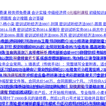
费课
税务师免费课
会计实操
中级经济师
0元福利课程
初级知识
济师题库
会计搜题
会计答疑
7-杨小柒
密训试听经济法0807-刘琪
密训试听经济法0807-周周
814-马勇
密训试听实务0814-吴雅玲
密训试听实务0814-尚志中
法0806-周周
密训试听经济法0806-苏苏
密训试听经济法0806
1-袁媛
考前冲刺税法0811-王霞
预测划重点0811-经济法
预测划重点
0的企业所得税，今年的账上把100冲掉了，应交所得税余额就是
25-财管
预测划重点0826-税法
预测划重点0827-经济法
预测划重点
回来了？
多交的税款可以退，也可以抵今年的
专业指导-晶晶老
马勇
注会第三次万人模考解析
模考解析会计0817-高晋华
模考解析
责发生制的原则，属于哪一个月的应该记哪一个月的费用，所以
22-袁媛
税务师备考专区
实务专题详解0810-焦小艳
法律专题详解
 确认式（一键核对）：系统自动预填进销项，仅核对、补录未开票收
企业常用。 ​ 3. 填表式（传统手动）：完整填写全套附表
程无忧班
2027·注册会计师金牌名师班
2026·税务师全程无忧班
2
业，在填报增值税时，第1栏自动带出，但是第2、3栏是空的
纳
精选课程推荐
中级抢先备考好课
注会考前密训营
税务师金牌
08-06 10:13
46次浏览
企业是6月份新成立的小规模纳税人，营业方
配套文件等。合同总价540万，合同周期24个月。 7月份向A
P实训直播
零基础就业护航
升职加薪私教班
实操课程
零基础上岗
存款 ​ ​后续拿到发票/进度确认单后再结转： 研究阶段（前期
的课程
我的实操课程
项目完工验收转入无形资产后，才开始按月摊销。
专业指导-小麦
先预付了19000多元的装修费，然后12月15号才竣工验收并且
围
模考须知
模考解析直播
历年模考卷
历年真题
中级机考系统
最
懵了，而租金的摊销都是当月摊销。
租入资产装修计入长期待摊