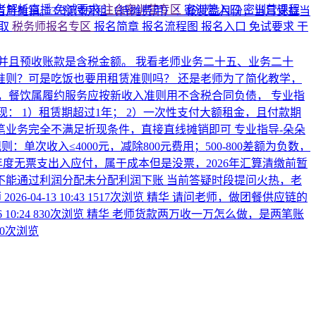
考解析直播
免试要求
注会密训营专区
密训营入口
密训营课程
当月摊销。 ​ 3. 预付房租（待摊费用）：按受益月份，当月受益当
领取
税务师报名专区
报名简章
报名流程图
报名入口
免试要求
干
并且预收账款是含税金额。 我看老师业务二十五、业务二十
则？可是吃饭也要用租赁准则吗？ 还是老师为了简化教学，
，餐饮属履约服务应按新收入准则用不含税合同负债，
专业指
： 1）租赁期超过1年； 2）一次性支付大额租金，且付款期
 笔业务完全不满足折现条件，直接直线摊销即可
专业指导-朵朵
：单次收入≤4000元，减除800元费用；500-800差额为负数，
度无票支出入应付，属于成本但是没票，2026年汇算清缴前暂
不能通过利润分配未分配利润下账
当前答疑时段提问火热，老
师
2026-04-13 10:43
1517次浏览
精华
请问老师，做团餐供应链的
6 10:24
830次浏览
精华
老师货款两万收一万怎么做，是两笔账
30次浏览