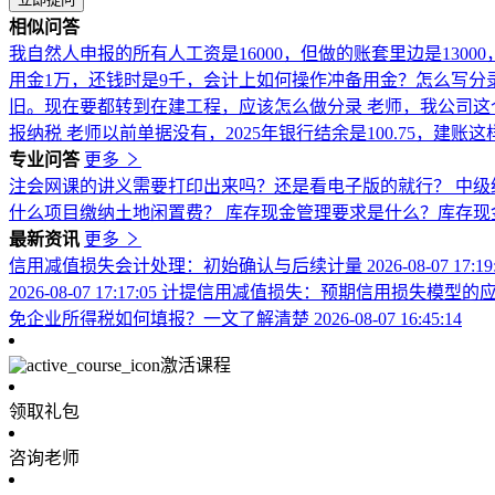
相似问答
我自然人申报的所有人工资是16000，但做的账套里边是1300
用金1万，还钱时是9千，会计上如何操作冲备用金？怎么写
旧。现在要都转到在建工程，应该怎么做分录
老师，我公司这
报纳税
老师以前单据没有，2025年银行结余是100.75，建账
专业问答
更多
注会网课的讲义需要打印出来吗？还是看电子版的就行？
中级
什么项目缴纳土地闲置费？
库存现金管理要求是什么？库存现
最新资讯
更多
信用减值损失会计处理：初始确认与后续计量
2026-08-07 17:1
2026-08-07 17:17:05
计提信用减值损失：预期信用损失模型的
免企业所得税如何填报？一文了解清楚
2026-08-07 16:45:14
激活课程
领取礼包
咨询老师