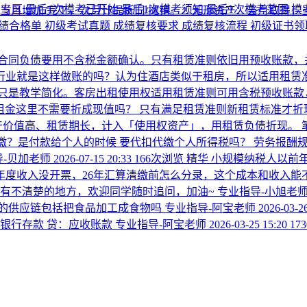
考专区
最后1次模考已开始
最后1次模考须知
最后1次模考范围
模
月增加/完工，次月计提折旧/摊销。 ​ 2. 无形资产：当月取得，
绩合格单
初级考试真题
成绩复核要求
成绩复核流程
初级证书
合同负债要用不含税金额确认。只有租赁准则依旧用预收账款，
行业就是这样做账的吗？认为住酒店类似于租房，所以适用租赁准
只是教学简化。客房出租使用权适用租赁准则可用含税预收账款
租金这里不需要折成现值吗？
只有满足租赁准则新租赁标准才折现
产价值高、租赁期长，计入「使用权资产」，用租赁负债折现。
缴？是付款给个人的时候 要代扣代缴个人所得税吗？
劳务报酬规则
-贝加老师
2026-07-15 20:33
166次浏览
精华
小规模纳税人以前年
年度收入没开票，26年汇算清缴前怎么分录，这个成本和收入能
仍有不清楚的地方，欢迎同学随时追问，加油~
专业指导-小旭老
的供应链包括把食品加工成食物吗
专业指导-阿宝老师
2026-03-2
：银行存款 贷：应收账款
专业指导-阿宝老师
2026-03-25 15:20
17