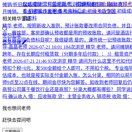
仪式
密训营常见问题
密训营课程表
注会最后1次模
摊销/折旧起始规则： 1. 固定资产、长期待摊费用（装修费）：当
表
机考操作说明
备考资料汇总
初级考后专区
初级成
月摊销。
专业指导-小麦老师
2026-08-04 10:19
30次浏览
货资料
相关精华答疑
精华
老师，按照新收入准则，预计账款要改用合同负债，并且
六，餐饮部，客房部确认预收都是用的预收账款，请问是酒店
学习记录
没有用合同负债科目呢？我很疑惑
是的，课件统一记预收账款
登
录
领
课
导-晶晶老师
2026-07-21 16:01
184次浏览
精华
老师，请问摊销
跨年、存在长期应付租赁款（分期多年后付款）； 3）租赁资
老师
2026-07-21 21:46
93次浏览
精华
请问为什么这里不代扣代
预扣个税=0元，发500全额给个人即可，不用扣个税。
专业指导
估成本，也就是按实际支付金额入账，怎么分录，相同的以前
师9点至22点在线，期间会尽快为您解答。如收到老师回复后
商贸公司属于餐饮行业还是商贸？分录大概都有哪些？
同学说
吗
确认收入 借：应收账款 贷：主营业务收入 销项税 收款 借
我也想问老师
赶快去提问吧
立即提问