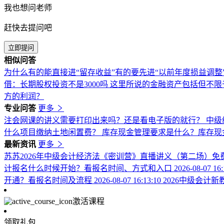
我也想问老师
赶快去提问吧
立即提问
相似问答
为什么有的能直接进“留存收益”有的要先进“以前年度损益调整
借：长期股权投资不是3000吗
这里所说的金融资产包括但不限
方的利润？
专业问答
更多
注会网课的讲义需要打印出来吗？还是看电子版的就行？
中级
什么项目缴纳土地闲置费？
库存现金管理要求是什么？库存现
最新资讯
更多
苏苏2026年中级会计经济法《密训营》直播讲义（第二场）免
计报名什么时候开始？看报名时间、方式和入口
2026-08-07 16
开通？看报名时间及流程
2026-08-07 16:13:10
2026中级会计
激活课程
领取礼包