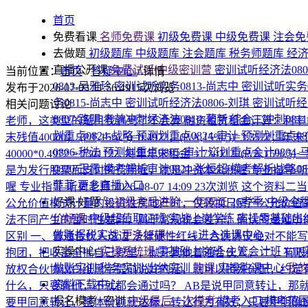
首页
免费看课
名师免费课
初级免费课
中级免费课
注会免
去做题
初级题库
中级题库
注会题库
税务师题库
经
直播公开课
免费试听|中级密训营
密训试听经济法080
当前位置：
首页
/
答疑中心
/
详情
0813-吴雅玲
密训试听实务0813-尚志中
密训试听实务0
发布于2026-07-03 11:56:49
15次浏览
务0815-尚志中
密训试听经济法0806-刘琪
密训试听经济
相关问题讨论
0807-路明
考前冲刺经济法0810-著新
综合二冲刺081
老师，这类型的题目我遇到了不会算
融资租赁租金计算：利率10
划重点0824-战略
预测划重点0824-审计
预测划重点08
末残值40000； (P/F,15%,5)=0.4972，(P/A,15%,5)=3.3
0806-税法
预测划重点0805-审计
💥划重点会计0804-
40000*0.4972 = 730112 ​ 2. 每年年末租金 = 730112 /(P/A,15%,5) =7
0820-王霞
模考解析审计0821-张恒超
模考解析战略08
是为发行股票而支付的费用喔，就是冲资本公积喔
专业指导-
菲菲
更多直播入口
喔
专业指导-听荷老师
2026-08-07 14:09
23次浏览
这个资料二当
好课·好题
🚀初级考后进阶·一年双证
26考季·中级全
公允价值模式计量的投资性房地产时，仅转换日房产公允价值
价好课
中级超值取证班
实战上岗学练
实操零基础出
法不同产生的暂时性差异，属于常规税会差异，确认的递延所
做账报税实战
更多好课>>>
→进入选课中心
区别
一、普通合伙人这边 法律硬性红线：合伙协议绝对不能写
实操中心
实操系统班
零基础上岗班
主管会计班
VI
抱团，把收益全揣自己兜里，抛开其他普通合伙人。 二、有限合
做账实训
税务实训
出纳实训
购课
实操购课中心
我
放权合伙协议白纸黑字提前说好的话，就可以特殊分配，约定
资料下载中心
什么，只要有他，不就都会通过吗？ AB是说甲同意转让，那
报名模考+密训
中级最后一次模考
模考入口
模考范
要甲同意转让，整体份额就达标，转让行为有效；只要甲明确反对