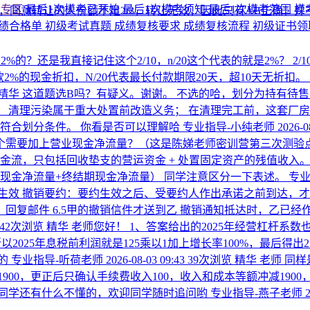
考专区
最后1次模考已开始
最后1次模考须知
最后1次模考范围
模
对，同意转让的人份额不足2/3，转让无效，因此只有AB正确
绩合格单
初级考试真题
成绩复核要求
成绩复核流程
初级证书
的？还是我直接记住这个2/10，n/20这个代表的就是2%？
2
货款2%的现金折扣，N/20代表最长付款期限20天，超10天无折
精华
这道题选B吗？有疑义。谢谢。
不选的哈，划分为持有待售
 清理污染属于重大处置前改造义务； 在清理完工前，这套厂房
符合划分条件。 你看是否可以理解哈
专业指导-小纯老师
2026-0
个需要加上营业现金净流量？（这是陈娣老师密训营第三次测验
流，只包括回收垫支的营运资金 + 处置固定资产的残值收入。 
现金净流量+终结期现金净流量） 同学注意区分一下表述。
专业
生效 撤销要约：要约生效之后、受要约人作出承诺之前到达，才
承诺，回复邮件 6.5甲的撤销信件才送到乙 撤销通知抵达时，乙已
42次浏览
精华
老师您好！ 1、答案给出的2025年经营杠杆系数
以2025年息税前利润就是125乘以1加上增长率100%，最后得出
的
专业指导-听荷老师
2026-08-03 09:43
39次浏览
精华
老师 同
1900，更正后只确认手续费收入100，收入和成本等额冲减190
果同学还有什么不懂的，欢迎同学随时追问哟
专业指导-燕子老师