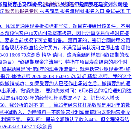
考解析直播
免试要求
注会密训营专区
密训营入口
密训营课程
，并不是只要出现甲就一定有效，关键看甲是同意还是反对。
专业
领取
税务师报名专区
报名简章
报名流程图
报名入口
免试要求
干
/10、N/20是通用现金折扣标准写法，题目直接给出该条件，不用
扣。 本题预估客户10天内付款概率极高，因此计算交易价格时直接
，要求当前状况下可立即出售。 题目写的，签订合同时甲公司
设备现状不能直接交付买方，不满足当前状况可立即出售 哪怕
8-03 16:06
79次浏览
精华
请问，这两道题同样是问终结期的现
点题目）
“终结期现金净流量”：特指在项目寿命结束的那个时
如果题目是问“第8年的现金净流量”：就包括营业期现金流+终
指导-徐徐老师
2026-08-03 16:09
55次浏览
精华
老师，我的这个
能撤销成功； 如果受要约人已经作出承诺之后，撤销要约的通
经作出承诺，撤销失败。 要约失效时间：6月6日乙的拒绝通知到达
也就是沿用2024年的经营杠杆系数是不？ 2、销售收入增长
250，我分析的对不
第一，算25年经营杠杆系数就是用24年的数
样是冲减收入，为啥资料一不影响营业利润而资料4既影响营业收
0，利润不变。 资料四：提前全额确认了收入445，但全程没有结
2026-08-01 14:37
73次浏览