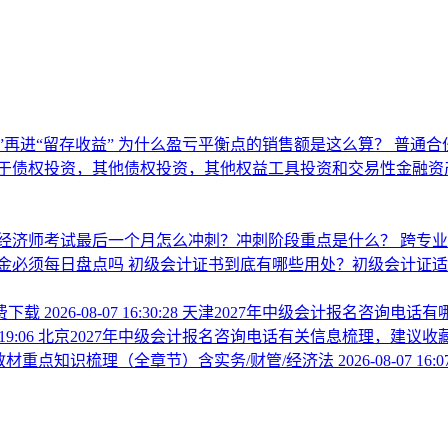
”再进“留存收益”
为什么盈亏平衡点的销售额是这么算？
普通合
于债权投资，其他债权投资，其他权益工具投资和交易性金融资
经济师考试最后一个月怎么冲刺？冲刺阶段重点是什么？
跨专
金必须每日盘点吗
初级会计证书到底有哪些用处？初级会计证适
费下载
2026-08-07 16:30:28
天津2027年中级会计报名咨询电话
:19:06
北京2027年中级会计报名咨询电话有关信息梳理，建议收
新教材重点知识梳理（全章节）含实务/财管/经济法
2026-08-07 16:0