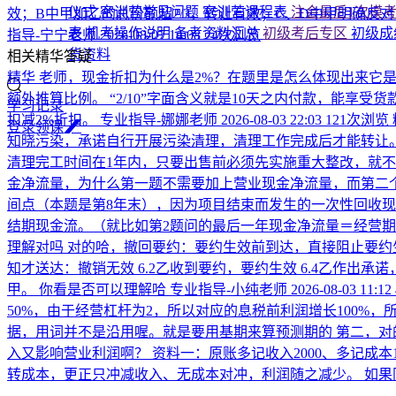
仪式
密训营常见问题
密训营课程表
注会最后1次模
效；B中甲加乙的总份额超2/3，转让有效；C、D中甲明确反
表
机考操作说明
备考资料汇总
初级考后专区
初级成
指导-宁宁老师
2026-08-07 14:08
24次浏览
货资料
相关精华答疑
精华
老师，现金折扣为什么是2%？在题里是怎么体现出来它是2%
额外推算比例。 “2/10”字面含义就是10天之内付款，能享受
学习记录
扣减2%折扣。
专业指导-娜娜老师
2026-08-03 22:03
121次浏览
登
录
领
课
知晓污染，承诺自行开展污染清理，清理工作完成后才能转让。
清理完工时间在1年内，只要出售前必须先实施重大整改，就不
金净流量，为什么第一题不需要加上营业现金净流量，而第二
间点（本题是第8年末），因为项目结束而发生的一次性回收现金
结期现金流。（就比如第2题问的最后一年现金净流量＝经营期
理解对吗
对的哈，撤回要约：要约生效前到达，直接阻止要约
知才送达：撤销无效 6.2乙收到要约，要约生效 6.4乙作出
甲。 你看是否可以理解哈
专业指导-小纯老师
2026-08-03 11:12
50%，由于经营杠杆为2，所以对应的息税前利润增长100%，所
据，用词并不是沿用喔。就是要用基期来算预测期的 第二，对
入又影响营业利润啊？
资料一：原账多记收入2000、多记成本
转成本，更正只冲减收入、无成本对冲，利润随之减少。 如