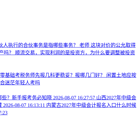
伙人执行的合伙事务是指哪些事务？
老师 这块对价的公允取得
产吗？
顺流交易，实现利润的是投资方，为什么要调整被投资
业零基础考税务师先报几科更稳妥？报哪几门好？
闲置土地应按
合迷茫年轻人考吗
有哪些？新手报考务必知晓
2026-08-07 16:27:57
山西2027年中级会
藏
2026-08-07 16:13:11
内蒙古2027年中级会计报名入口什么时候
7:23