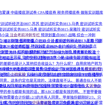
启蒙课
中级摸底测试卷
CPA摸底卷
税务师摸底卷
做账实训题库
密训试听经济法0807-苏苏
密训试听实务0813-马勇
密训试听实务
密训试听实务0815-马勇
密训试听实务0815-吴雅玲
密训试听实
-杨小柒
注会考前冲刺专栏
预测划重点0807-战略
综合一冲刺
0812-财管
预测划重点0813-会计
考前冲刺税法0813-王霞
预测
，要扣除残值的现值。 已知： 设备原值750000元；5年期；期
0828-会计高红瑞
预测划重点0828-会计戚纯生
预测划重点
的现值 =750000 - 40000*(P/F,15%,5) =750000-
财管0818-祖鸿伟
模考解析经济法0819-张稳
模考解析税法
次浏览
为什么不是借股本，第二个分录为什么冲资本公积
这个
0812-王菲菲
实务专题详解0817-焦小艳
法律专题详解0819-王
已经超出25%，那为什么还要选呢？
200/6000=0.0333没有超过
础的差额也是计入其他综合收益么？为什么呢？
自用房地产转为
026中级VIP速通密训班
退费·注册会计师VIP学练通关
性价比·低
所得税负债也对应调整其他综合收益；单纯因会计与税法折旧方
名师班
上岗实操
实操好课
零基础上岗
主管会计班
VIP直播带练
纯老师
2026-08-07 14:08
46次浏览
请老师再详细讲讲利润分配的
字同意，这条约定也是无效的，法律直接不认。 普通合伙人不能
基础入门
学出纳
学做账
学报税
学管理
VIP直播带练
实训中心
默认规则照样不能约定把全部利润只分给一部分合伙人 2. 例外
甲的参与都能有效的话，那ABCD都是有效的啊。 不管甲要做
有物需要合计份额≥2/3的共有人同意，甲单独份额刚好2/3，只
后3套卷
冲刺资料包
中级密训营
密训营免费场
密训营讲义
开营
例，转让行为无效。 A甲单独同意，份额满足2/3，转让有