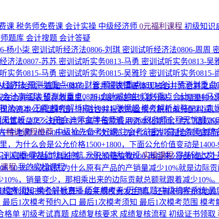
费课
税务师免费课
会计实操
中级经济师
0元福利课程
初级知识
济师题库
会计搜题
会计答疑
6-杨小柒
密训试听经济法0806-刘琪
密训试听经济法0806-周周
经济法0807-苏苏
密训试听实务0813-马勇
密训试听实务0813-吴
听实务0815-马勇
密训试听实务0815-吴雅玲
密训试听实务0815
1-经济法
预测划重点0812-财管
预测划重点0813-会计
预测划重点0
从最开始就一直是一体的，合并报表需要体现被合并方合并之前
8-会计高红瑞
预测划重点0828-会计戚纯生
💥划重点会计0804-马
合并报表留存收益里，所以要做这笔恢复分录。 本题里帅公司合并
法0820-王霞
模考解析审计0821-张恒超
模考解析战略0822-袁
从尚公司的资本公积里转出，补进合并报表的盈余公积和未分配利
程无忧班
2027·注册会计师金牌名师班
2026·税务师全程无忧班
2
和闲置收益怎么处理
6月不属于借款费用资本化期间，专门借款
纳
精选课程推荐
中级抢先备考好课
注会考前密训营
税务师金牌
-宁宁老师
2026-08-06 10:25
27次浏览
为什么借方不是合同结算
里，为什么会是公允价格1500+1800，下面公允价值变动是140
P实训直播
零基础就业护航
升职加薪私教班
实操课程
零基础上岗
=500，计入其他权益工具投资—公允价值变动500 再后来公允价值又
的课程
我的实操课程
-06 10:25
28次浏览
为什么原有产品的产销量减少10%就是边际
10%，销量变少，那相乘出来的边际贡献总额就跟着减少10%
围
模考须知
模考解析直播
历年模考卷
历年真题
中级机考系统
最
非营利组织的会计核算一般采用权责发生制。还有不明白的地方
区
最后1次模考预约入口
最后1次模考须知
最后1次模考范围
模考
合格单
初级考试真题
成绩复核要求
成绩复核流程
初级证书领取