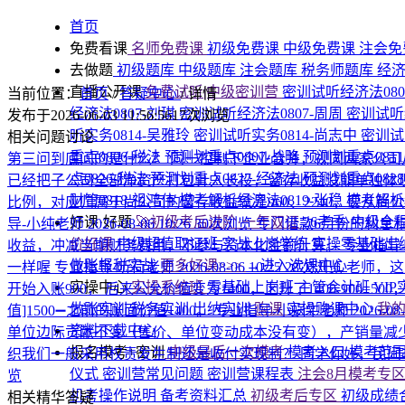
首页
免费看课
名师免费课
初级免费课
中级免费课
注会免
去做题
初级题库
中级题库
注会题库
税务师题库
经
直播公开课
免费试听|中级密训营
密训试听经济法080
当前位置：
首页
/
答疑中心
/
详情
经济法0807-刘琪
密训试听经济法0807-周周
密训试听
发布于2026-06-03 11:56:56
17次浏览
听实务0814-吴雅玲
密训试听实务0814-尚志中
密训试
相关问题讨论
重点0806-税法
预测划重点0807-战略
预测划重点081
第三问到底问的是什么？
同一控制下企业合并，视同两家公司
点0826-税法
预测划重点0827-经济法
预测划重点082
已经把子公司全部净资产打包计入长投，留存收益没能单独体现在
财管0818-祖鸿伟
模考解析经济法0819-张稳
模考解析税
比例，对应归属于尚公司的留存收益就是960、2240，要
好课·好题
🚀初级考后进阶·一年双证
26考季·中级全
导-小纯老师
2026-08-06 10:26
30次浏览
专门借款6月份的利息
价好课
中级超值取证班
实战上岗学练
实操零基础出
收益，冲减当期财务费用，不参与资本化金额计算。
专业指导
做账报税实战
更多好课>>>
→进入选课中心
一样喔
专业指导-听荷老师
2026-08-06 10:25
28次浏览
老师，这
实操中心
实操系统班
零基础上岗班
主管会计班
VI
开始入账900， 后来公允价值变为1400，上升了1400-900
做账实训
税务实训
出纳实训
购课
实操购课中心
我
值]1500➖之前的账面价值1400。
专业指导-小蜗牛老师
2026-08
资料下载中心
单位边际贡献不变（售价、单位变动成本没有变），产销量减少
报名模考+密训
中级最后一次模考
模考入口
模考范
织我们一般采用权责发生制还是收付实现制？
同学你好，民间
仪式
密训营常见问题
密训营课程表
注会8月模考专
览
机考操作说明
备考资料汇总
初级考后专区
初级成绩
相关精华答疑