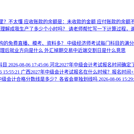
里？不太懂
应收账款的余额是：未收款的金额 应付账款的余额不
以理解成我生产了多少个小时吗？
请老师帮忙写一下计算过程，
构的免费直播、模考、资料多？
中级经济师考试每门科目的满
管理后就业方向是什么
外汇掉期交易中近端交割日是什么意思
科目
2026-08-06 17:45:06
河北2027年中级会计考试报名时间确
6 15:55:21
广西2027年中级会计考试报名在什么时候？报名时间
6年中级会计合格分数线是多少？各省会单独划线吗
2026-08-06 15:29