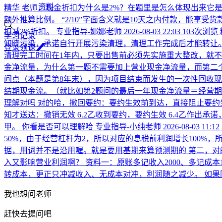
资料
精华
老师，现金折扣为什么是2%？在题里是怎么体现出来它是2%
额外推算比例。 “2/10”字面含义就是10天之内付款，能享受
扣减2%折扣。
专业指导-娜娜老师
2026-08-03 22:03
103次浏览
学习记录
知晓污染，承诺自行开展污染清理，清理工作完成后才能转让。
登
录
领
课
清理完工时间在1年内，只要出售前必须先实施重大整改，就不
金净流量，为什么第一题不需要加上营业现金净流量，而第二
间点（本题是第8年末），因为项目结束而发生的一次性回收现金
结期现金流。（就比如第2题问的最后一年现金净流量＝经营期
理解对吗
对的哈，撤回要约：要约生效前到达，直接阻止要约
知才送达：撤销无效 6.2乙收到要约，要约生效 6.4乙作出
甲。 你看是否可以理解哈
专业指导-小纯老师
2026-08-03 11:12
50%，由于经营杠杆为2，所以对应的息税前利润增长100%，所
据，用词并不是沿用喔。就是要用基期来算预测期的 第二，对
入又影响营业利润啊？
资料一：原账多记收入2000、多记成本
转成本，更正只冲减收入、无成本对冲，利润随之减少。 如
我也想问老师
赶快去提问吧