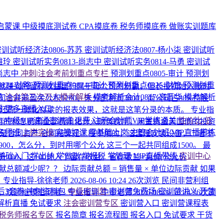
启蒙课
中级摸底测试卷
CPA摸底卷
税务师摸底卷
做账实训题库
密训试听经济法0806-苏苏
密训试听经济法0807-杨小柒
密训试听
雅玲
密训试听实务0813-尚志中
密训试听实务0814-马勇
密训试
-尚志中
冲刺|注会考前划重点专栏
预测划重点0805-审计
预测划
824-战略
预测划重点0824-审计
预测划重点0825-财管
预测划重
就赚到的留存收益里归属于母公司的份额，但长投初始入账时
勇
注会第三次万人模考解析
模考解析会计0817-高晋华
模考解析
前盈余公积1200、未分配利润2800，尚公司占80%持股
媛
更多直播入口
润，还原一体化存续的报表效果，这就是这笔分录的本质。
专业指
026中级VIP速通密训班
退费·注册会计师VIP学练通关
性价比·低
6月的利息费用全部费用化计入财务费用，闲置资金买国债的投资
名师班
上岗实操
实操好课
零基础上岗
主管会计班
VIP直播带练
而是合同资产
合同结算是工程中用的，这里是安装设备，二者不
0-900，怎么分，到时用哪个公允
这三个一起共同组成1500。 最
基础入门
学出纳
学做账
学报税
学管理
VIP直播带练
实训中心
上升100，这100计入了留存收益。留存收益=卖价[公允价
贡献总额减少呢？？
边际贡献总额 = 销售量 × 单位边际贡献 如果
。
专业指导-徐徐老师
2026-08-06 10:24
26次浏览
民间非营利组
后3套卷
冲刺资料包
中级密训营
密训营免费场
密训营讲义
开营
，欢迎继续追问哦~
专业指导-中中老师
2026-08-06 10:24
26次浏
解析直播
免试要求
注会密训营专区
密训营入口
密训营课程表
税务师报名专区
报名简章
报名流程图
报名入口
免试要求
干货