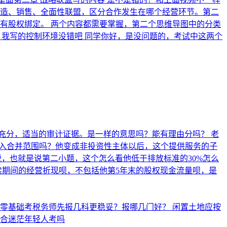
、销售、全面性联盟，区分合作发生在哪个经营环节。 ​ 第二
有股权绑定。 两个内容都需要掌握，第二个思维导图中的分类
，我写的控制环境没错吧
同学你好，是没问题的，考试中这两个
取充分，适当的审计证据。是一样的意思吗？能有理由分吗？
老
纳入合并范围吗？他变成非投资性主体以后，这个提供服务的子
税，也就是说第二小题，这个怎么看他低于排放标准的30%怎么
续期间的经营折现呗，不包括他第5年末的股权现金流量呗，是
业零基础考税务师先报几科更稳妥？报哪几门好？
闲置土地应按
合迷茫年轻人考吗