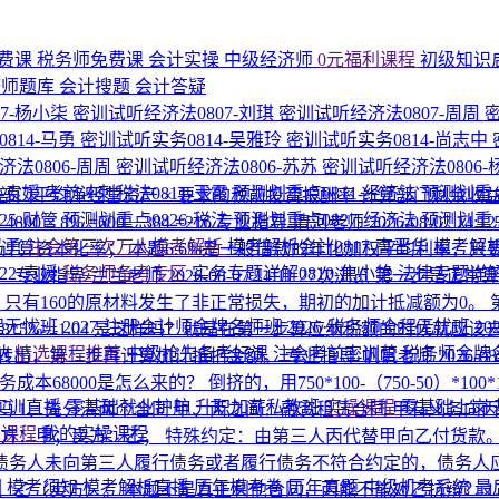
费课
税务师免费课
会计实操
中级经济师
0元福利课程
初级知识
济师题库
会计搜题
会计答疑
7-杨小柒
密训试听经济法0807-刘琪
密训试听经济法0807-周周
814-马勇
密训试听实务0814-吴雅玲
密训试听实务0814-尚志中
法0806-周周
密训试听经济法0806-苏苏
密训试听经济法0806
1-袁媛
考前冲刺税法0811-王霞
预测划重点0811-经济法
预测划重点
 − 部门平均净经营资产 × 要求的税前投资报酬率 计算部门剩
25-财管
预测划重点0826-税法
预测划重点0827-经济法
预测划重点
× 8% =600 − 384 =216
专业指导-清河老师
2026-08-07 14:1
马勇
注会第三次万人模考解析
模考解析会计0817-高晋华
模考解析
计算资本化率； 本题6.6%是一般借款的年化加权平均利率，
22-袁媛
税务师备考专区
实务专题详解0810-焦小艳
法律专题详解
！
专业指导-兰兰老师
2026-08-07 14:11
27次浏览
第一步是正常算
有160的原材料发生了非正常损失，期初的加计抵减额为0。 第一步正
程无忧班
2027·注册会计师金牌名师班
2026·税务师全程无忧班
2
0.8*5%=-1.04 是这样吗？就是在第一步算应纳税额的时候
纳
精选课程推荐
中级抢先备考好课
注会考前密训营
税务师金牌
转出，第二步再计算加计抵扣金额。
专业指导-帆帆老师
2026-08
务成本68000是怎么来的？
倒挤的，用750*100-（750-50）*100*1
P实训直播
零基础就业护航
升职加薪私教班
实操课程
零基础上岗
辩吗
1、先分清两个合同 甲、丙之间：融资租赁合同 甲有义务向
的课程
我的实操课程
方：甲；卖方：乙； 特殊约定：由第三人丙代替甲向乙付货款。
债务人未向第三人履行债务或者履行债务不符合约定的，债务人应
围
模考须知
模考解析直播
历年模考卷
历年真题
中级机考系统
最
、乙（卖方）。 本题不是真正利他合同，丙能不能对乙抗辩？ 1