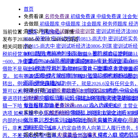
首页
免费看课
名师免费课
初级免费课
中级免费课
注会免
去做题
初级题库
中级题库
注会题库
税务师题库
经
直播公开课
免费试听|中级密训营
密训试听经济法080
当前位置：
首页
/
答疑中心
/
详情
0813-吴雅玲
密训试听实务0813-尚志中
密训试听实务0
发布于2026-06-02 15:07:46
19次浏览
务0815-尚志中
密训试听经济法0806-刘琪
密训试听经济
相关问题讨论
0807-路明
考前冲刺经济法0810-著新
综合二冲刺081
税前经营净利润是在哪用的？
剩余收益 = 部门税前经营利润
划重点0824-战略
预测划重点0824-审计
预测划重点08
=600，净经营资产=4800，税前要求报酬率8% 剩余收益 = 600 − 4800 
0806-税法
预测划重点0805-审计
💥划重点会计0804-
借款不是马上就到期了吗？ 存续时间没有一整年呀
不需要重新
0820-王霞
模考解析审计0821-张恒超
模考解析战略08
变。 如有不清楚的地方，欢迎同学随时追问~ 祝考试顺利通过
菲菲
更多直播入口
转出，例如刘老师在前面举的例子，就是2026.6没有任何业务，只
好课·好题
🚀初级考后进阶·一年双证
26考季·中级全
算可以调用的加计抵减额：期初数+本期增加-本期减少=0+0-2
价好课
中级超值取证班
实战上岗学练
实操零基础出
要进项转出的情形
是的，第一步计算应纳税额要考虑进项税额
做账报税实战
更多好课>>>
→进入选课中心
辑一下哈
专业指导-梦静老师
2026-08-07 14:11
30次浏览
主营业
实操中心
实操系统班
零基础上岗班
主管会计班
VI
选项 如果本题不涉及真正利他的情况，丙还可以对乙进行抗
做账实训
税务实训
出纳实训
购课
实操购课中心
我
内部的纠纷。 甲、乙之间：设备买卖合同（向第三人履行） 买
资料下载中心
行，非真正利他）：当事人约定由债务人向第三人履行债务，
报名模考+密训
中级最后一次模考
模考入口
模考范
丙，不是买卖合同的当事人 买卖合同当事人只有：甲（买方）