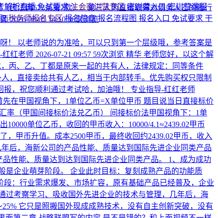
考解析直播
免试要求
注会密训营专区
密训营入口
密训营课程
同（民法典522条第2款）：第三人丙直接取得对债务人乙的履行
领取
税务师报名专区
报名简章
报名流程图
报名入口
免试要求
干
老师
2026-08-07 14:10
36次浏览
呀！ 以老师说的为准哈，可以只到第一个层级哦，参考答案是
-红红老师
2026-07-21 09:57
59次浏览
精华
老师您好，以这个解
戊，丙、乙、丁都是原来一起的共有人，法律规定：同等条件
外人，直接卖给共有人乙，相当于内部转手。优先购买权只限制
回报，祝您顺利通过考试哈，加油哦！
专业指导-红红老师
首先在甲国视角下，1单位乙币=X单位甲币 题目说当日直接标价
5月15日的汇率（甲国间接标价法兑乙币） 间接标价法甲国视角下：1单
0000单位乙币，收回的甲币收入：10000/4.1≈2439.02甲币
了，甲币升值。成本2500甲币，最终收回约2439.02甲币，收入
几年后，海新公司的产品性能、质量达到国际先进企业同类产品
？产品性能、质量达到达到国际先进企业同类产品。
1、成为成功
般是企业萌芽阶段。 企业此时目标：复刻成熟产品的功能质
用阶段：行业需求爆发、市场扩容，原有基础产品已经普及，企业
通过考察学习、吸收国外先进企业的技术与管理，几年后，海
25% 它只是照搬国外现成成熟技术，没有自主创新突破，没有
里面第二章 战略联盟写的内容 是不是错的？和上面视频不一样