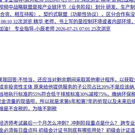
频中战略联盟是按产业链环节（业务阶段）划分 研发、生产制造
（合资、相互持股）、契约式联盟（功能性协议），区分合作有没
 08:10
32次浏览
精华
老师，书上写的是控制环境或者内部环境
加油！
专业指导-小辰老师
2026-07-21 07:01
25次浏览
果我回答:不恰当，还应当对剩余期间采取其他审计程序，以获
成非投资性主体 原来给他提供服务的子公司占比20%不是应该
地执行标准的55%符合低于排放标准30%减按75%，缴纳环保
现金流量的现值呗，所以就是求第6年和第7年的折现以及未来后
啥是不含税的，为啥不剔税
经济师考试最后一个月怎么冲刺？冲刺阶段重点是什么？
跨专
金必须每日盘点吗
初级会计证书到底有哪些用处？初级会计证适