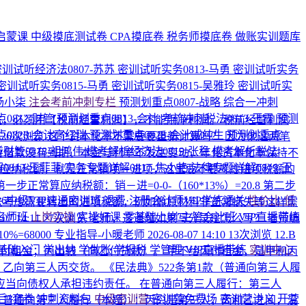
启蒙课
中级摸底测试卷
CPA摸底卷
税务师摸底卷
做账实训题库
密训试听经济法0807-苏苏
密训试听实务0813-马勇
密训试听实务
密训试听实务0815-马勇
密训试听实务0815-吴雅玲
密训试听实
-杨小柒
注会考前冲刺专栏
预测划重点0807-战略
综合一冲刺
0812-财管
预测划重点0813-会计
考前冲刺税法0813-王霞
预测
余收益，必须用【税前经营利润】，不能用净利润。 税前经营利润
0828-会计高红瑞
预测划重点0828-会计戚纯生
预测划重点
2
26次浏览
这个资本化率不需要要重新计算吗？ 因为他这两笔
财管0818-祖鸿伟
模考解析经济法0819-张稳
模考解析税法
只要借款没有到期、本金与利率不发生变动，年化资本化率保持不
0812-王菲菲
实务专题详解0817-焦小艳
法律专题详解0819-王
应纳税额，就是正常销项－进项，这里要不要考虑进项税额的
常算应纳税额：销－进=0-0-（160*13%）=20.8 第二步
026中级VIP速通密训班
退费·注册会计师VIP学练通关
性价比·低
就应该去考虑需要转出的进项税额，例如像原材料非正常损失等这样需
名师班
上岗实操
实操好课
零基础上岗
主管会计班
VIP直播带练
-07 14:11
27次浏览
老师，这道题如果写分录是怎么写？
老师编
0%=68000
专业指导-小暖老师
2026-08-07 14:10
13次浏览
12.B
基础入门
学出纳
学做账
学报税
学管理
VIP直播带练
实训中心
丙付租金；丙出钱（向乙付货款）。 甲不给丙付租金，是甲和丙
乙向第三人丙交货。 《民法典》522条第1款（普通向第三人履
当向债权人承担违约责任。 在普通向第三人履行：第三人
后3套卷
冲刺资料包
中级密训营
密训营免费场
密训营讲义
开营
. 普通向第三人履行（本题）：丙只是第三人，丙和乙之间，没