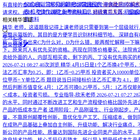
仪式
密训营常见问题
密训营课程表
注会最后1次模
有直接的合同关系。 丙不能拿甲欠丙租金这个甲丙之间的事由，
表
机考操作说明
备考资料汇总
初级考后专区
初级成
请求权。此时，乙可以拿乙对甲的抗辩，对抗第三人丙；但是
货资料
相关精华答疑
精华
老师，这道题我记得上课老师说只需要到第一个层级就行
完整示范版的，其目的是方便学员识别材料细节哈。 深耕自
学习记录
析，我没看出来C为什么对，D为什么错，能再帮忙解释一下
登
录
领
课
下，原来共人有优先买的资格。丙现在同等价格要买，法院肯
卖给外面的人，内部互相买卖，剩下的丙、丁没有优先购买的
2026-07-21 08:27
40次浏览
精华
4月15日是1个乙币换4个甲币
法乙币汇率为0.25，即：1乙币=0.25甲币 投资者买入10000
位甲币= Y单位乙币 题目说当日间接标价法乙币汇率为 4.1，即：1甲币
然后判断币值变化 4月：1乙币可换0.25甲币，5月：1乙币仅能
＜成本，投资者亏损。
专业指导-欣禾老师
2026-07-21 07:27
2
的水平，同时通过不断改进工艺和生产流程使价格比国外先进企
产品的低成本生产者 适用阶段：产品刚诞生、行业刚起步，产
量，不靠原创颠覆性创新，靠优化生产工艺、压缩成本，做到同
在成熟产品基础上叠加自主创新、升级功能、解决行业痛点，
新公司的产品性能、质量达到国际先进企业同类产品的水平，同
改良技术功能，核心手段只有降本，所以导入期是低成本生产