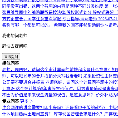
同学没有出错，这两个截图的内容是两种不同分类维度 第一张视
张思维导图中的战略联盟是按法律/股权形式划分 股权式联盟
方式更重要，同学注意重点掌握
专业指导-清河老师
2026-07-21
名称写哪一个都是可以的。 希望我的回答能够帮助到你～备考
我也想问老师
赶快去提问吧
立即提问
相似问答
老师，周四好，请问这个审计里面的前推程序是什么意思？如
师，可以吧19年的合并抵销分录写我看看吗
如果投资性主体变
公司要不要进合并报表
老师您好，请问这个计算问答题中的按当
计算呀
这个在计算第5年末股票价值时，因为求价值就是未来
不因为价值是未来现金流量的现值，是这意思吗？
价外补贴为
专业问答
更多
注会网课的讲义需要打印出来吗？还是看电子版的就行？
中级
什么项目缴纳土地闲置费？
库存现金管理要求是什么？库存现