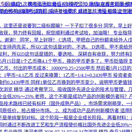
考专区
最后1次模考已开始
最后1次模考须知
最后1次模考范围
模
去抗辩乙。 丙没有合同地位去对抗乙。 2. 如果是真正利他合
绩合格单
初级考试真题
成绩复核要求
成绩复核流程
初级证书
丙依然不能拿甲欠丙钱（另一个合同）对抗乙。
专业指导-兰兰
，这里还是说要到二级标题嘛？一下子扣了很多分
同学，早上好
有收获，努力终有回报，祝您顺利通过考试哈，加油哦！
专业指导
嘛，谢谢！
同学，早上好呀！ C选项，甲把自己的份额卖给外人
定支持丙先买，所以C这句话是对的，不选。 D选项，甲不卖给
权利，所以D这句话是错的，要选哈。 深耕自有收获，努力终有
，5月15日是1个乙币换4.1个甲币，换的甲币更多了，甲币贬值呀
单位乙币，付出的甲币成本：10000*0.25=2500甲币 然后看
=4.1乙币 反过来换算：1乙币=1/4.1≈0.2439甲币 投资者卖出1
换约0.2439甲币 同样1单位乙币换到的甲币变少，说明甲币更值钱
8次浏览
精华
通过考察学习、吸收国外先进企业的技术与管理，
业低20%～25% 老师，这个不能是成功产品的创新模仿者吗
品技术路线已经有标杆（国外成熟产品），市场需求刚萌芽，一
质低价，抢占细分市场。 2、成为成功产品的创新模仿者 适
不是单纯复刻对标。这个阶段一般是企业成长阶段。 再看材料：
时通过不断改进工艺和生产流程使价格比国外先进企业低20%～
者
专业指导-清河老师
2026-07-21 07:18
34次浏览
精华
奇兵2战略