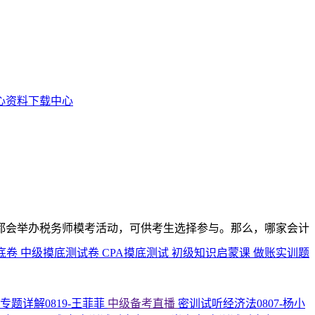
资料下载中心
都会举办税务师模考活动，可供考生选择参与。那么，哪家会计
底卷
中级摸底测试卷
CPA摸底测试
初级知识启蒙课
做账实训题
专题详解0819-王菲菲
中级备考直播
密训试听经济法0807-杨小