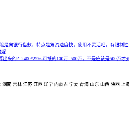
一般是向银行借款，特点是筹资速度快，使用不灵活吧，有限制性
税呢
的？2400*25%-可抵的100万=500万，不是应该是500万才
北
湖南
吉林
江苏
江西
辽宁
内蒙古
宁夏
青海
山东
山西
陕西
上