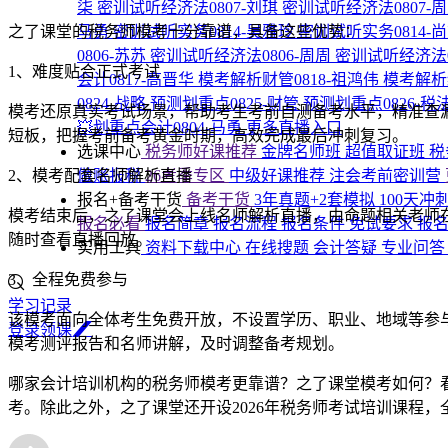
柒
密训试听经济法0807-刘琪
密训试听经济法0807-
之了课堂的税务师模考十分靠谱，具备这些优势：
马勇
密训试听实务0814-吴雅玲
密训试听实务0814-
0806-苏苏
密训试听经济法0806-周周
密训试听经济法0
1、难度贴合正式考试
会计0817-高晋华
模考解析财管0818-祖鸿伟
模考解析
0824-战略
预测划重点0825-财管
预测划重点0826-税
模考还原真实考试场景，帮助考生考前自测备考水平，精准查
💥划重点会计0804-马勇
更多直播入口
短板，把握考前备考黄金时期，高效完成最后冲刺复习。
选课中心
税务师好课推荐
金牌名师班
超值取证班
税
2、模考配套名师解析直播
做账报税
26考季专区
中级好课推荐
注会考前密训营
报名+备考干货
备考干货
3年真题+2套模拟
100天冲
模考结束后，之了课堂会上线名师解析直播，由命题相关老师
报名必看
报名简章
报名流程
报名条件
免试要求
报
随时查看直播回放。
实用工具
资料下载中心
在线搜题
会计答疑
专业问
3、全程免费参与
学习记录
该模考面向全体考生免费开放，不设置学历、职业、地域等参
登
录
领
课
模考测评报告和名师讲解，及时调整备考规划。
哪家会计培训机构的税务师模考更靠谱？之了课堂模考如何？
考。除此之外，之了课堂还开设2026年税务师考试培训课程