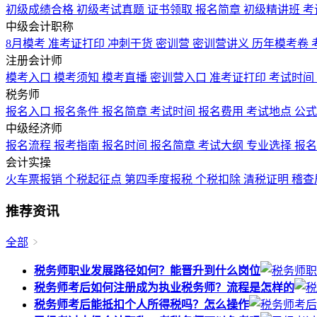
初级成绩合格
初级考试真题
证书领取
报名简章
初级精讲班
考
中级会计职称
8月模考
准考证打印
冲刺干货
密训营
密训营讲义
历年模考卷
注册会计师
模考入口
模考须知
模考直播
密训营入口
准考证打印
考试时间
税务师
报名入口
报名条件
报名简章
考试时间
报名费用
考试地点
公
中级经济师
报名流程
报考指南
报名时间
报名简章
考试大纲
专业选择
报
会计实操
火车票报销
个税起征点
第四季度报税
个税扣除
清税证明
稽查
推荐资讯
全部
税务师职业发展路径如何？能晋升到什么岗位
税务师考后如何注册成为执业税务师？流程是怎样的
税务师考后能抵扣个人所得税吗？怎么操作