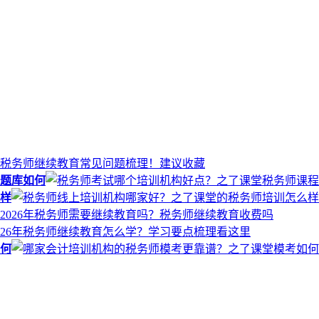
题库如何
样
何