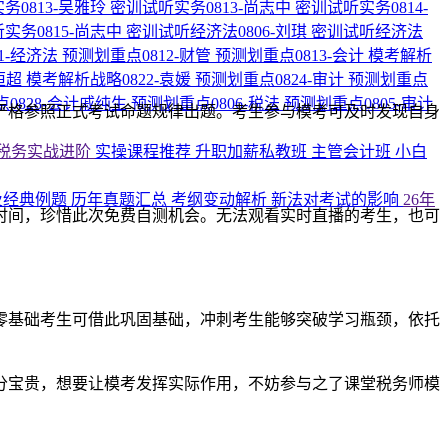
务0813-吴雅玲
密训试听实务0813-尚志中
密训试听实务0814-
实务0815-尚志中
密训试听经济法0806-刘琪
密训试听经济法
1-经济法
预测划重点0812-财管
预测划重点0813-会计
模考解析
恒超
模考解析战略0822-袁媛
预测划重点0824-审计
预测划重点
0828-会计戚纯生
预测划重点0806-税法
预测划重点0805-审计
严格参照正式考试命题规律出题。考生参与模考可及时发现自身
税务实战进阶
实操课程推荐
升职加薪私教班
主管会计班
小白
及经典例题
历年真题汇总
考纲变动解析
新法对考试的影响
26年
时间，珍惜此次免费自测机会。无法观看实时直播的考生，也可
零基础考生可借此巩固基础，冲刺考生能够突破学习瓶颈，依托
分宝贵，想要让模考发挥实际作用，不妨参与之了课堂税务师模