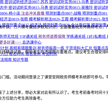
周周
密训试听经济法0807-苏苏
密训试听实务0813-马勇
密训试听实
尚志中
密训试听实务0815-马勇
密训试听实务0815-吴雅玲
密训试听
806-杨小柒
注会冲关直播
预测划重点0807-战略
预测划重点081
经济法0819-张稳
模考解析税法0820-王霞
模考解析审计0821-张
法
预测划重点0827-经济法
预测划重点0828-会计高红瑞
预测划重点
漏补缺。万人模考囊括多数知识点，全面覆盖税务师高频考点，
务师无忧班
VIP通关班
税务师退费保障
学练通关班
1对1私教班
更多好课>>>
去选课中心
刺计划
高频易错题集训
税务师每周一练
干货资料大汇总
恒重点
在线精讲试卷，帮助考生吃透错题与重难点。建议考生合理安排
名入口
报名时间
报名费用
考试时间
答
法规库
知识专题
与门槛，活动期间登录之了课堂官网税务师模考系统即可参与。
看了上述分享，想必大家对此有所认识了。考生考前备考时间十
，全方位助力考生高效备考。