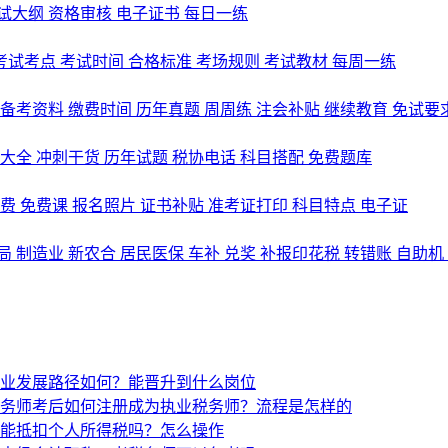
试大纲
资格审核
电子证书
每日一练
考试考点
考试时间
合格标准
考场规则
考试教材
每周一练
备考资料
缴费时间
历年真题
周周练
注会补贴
继续教育
免试要
式大全
冲刺干货
历年试题
税协电话
科目搭配
免费题库
名费
免费课
报名照片
证书补贴
准考证打印
科目特点
电子证
局
制造业
新农合
居民医保
车补
兑奖
补报印花税
转错账
自助机