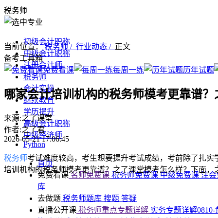
税务师
初级会计职称
当前位置：
税务师 /
行业动态 /
正文
中级会计职称
备考工具箱
注册会计师
免费看课
每周一练
历年试题
税务师
会计实操
哪家会计培训机构的税务师模考更靠谱？
继续教育
学历提升
来源:之了课堂
高级会计职称
作者:之了君
中级经济师
2026-05-21 17:06:45
Python
税务师
考试难度较高，考生想要提升考试成绩，考前除了扎实
首页
培训机构的税务师模考更靠谱？之了课堂模考怎么样？下面，
免费看课
名师免费课
税务师免费课
中级免费课
注会
库
去做题
税务师题库
搜题
答疑
直播公开课
税务师重点专题详解
实务专题详解0810