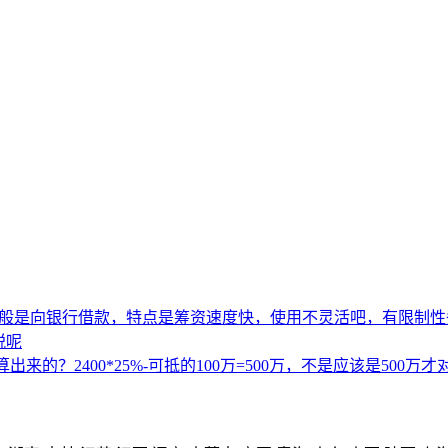
一般是向银行借款，特点是筹资速度快，使用不灵活吧，有限制性
税呢
的？2400*25%-可抵的100万=500万，不是应该是500万才