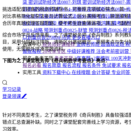
柒
密训试听经济法0807-刘琪
密训试听经济法0807-
挑选适配度较高的税务师辅导书，可参照几项核心特点。其一
马勇
密训试听实务0814-吴雅玲
密训试听实务0814-
对比表格简化复杂法条与计算公式，区分高频考点、易混淆易
0806-苏苏
密训试听经济法0806-周周
密训试听经济法0
合历年真题梳理答题思路，便于考生自查薄弱项；其五，适配
会计0817-高晋华
模考解析财管0818-祖鸿伟
模考解析
0824-战略
预测划重点0825-财管
预测划重点0826-税
综合市场学员反馈来看，之了课堂税务师《奇兵制胜》系列教
💥划重点会计0804-马勇
更多直播入口
目，采用分层标注排版，清晰区分基础概念、高频考点与失分
选课中心
税务师好课推荐
金牌名师班
超值取证班
税
使用，无需额外拼凑零散资料。
做账报税
26考季专区
中级好课推荐
注会考前密训营
报名+备考干货
备考干货
3年真题+2套模拟
100天冲
下图为之了课堂税务师《奇兵制胜学考要点》亮点：
报名必看
报名简章
报名流程
报名条件
免试要求
报
实用工具
资料下载中心
在线搜题
会计答疑
专业问
学习记录
登
录
领
课
针对不同类型考生，之了课堂税务师《奇兵制胜》具备较强适
错点汇总查漏补缺。同时之了课堂配套完善线上学习资源，考
习效率。