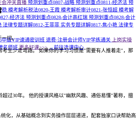
注会冲关直播
预测划重点0807-战略
预测划重点0811-经济法
预
雷
张稳
模考解析税法0820-王霞
模考解析审计0821-张恒超
模考解
827-经济法
预测划重点0828-会计高红瑞
预测划重点0828-会计
艳
法律专题详解0812-王菲菲
实务专题详解0817-焦小艳
法律专
于一切。
26中级VIP速通密训班
退费·注册会计师VIP学练通关
上岗实操
牌名师班
更多好课>>>
→前往选课中心
考生少走弯路。 如果你的学习习惯是"需要有人推着走"，那
超过30年。 他的授课风格以"幽默风趣、通俗易懂"著称，擅
系统化，从基础概念到实务操作层层递进，配套独家口诀帮助高
。