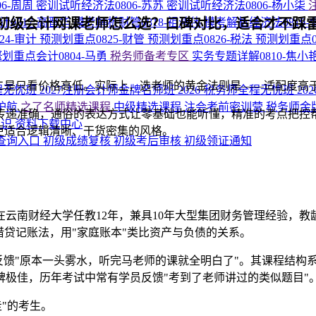
6-周周
密训试听经济法0806-苏苏
密训试听经济法0806-杨小柒
初级会计网课老师怎么选？口碑对比，适合才不踩
0817-高晋华
模考解析财管0818-祖鸿伟
模考解析经济法0819-
24-审计
预测划重点0825-财管
预测划重点0826-税法
预测划重点0
划重点会计0804-马勇
税务师备考专区
实务专题详解0810-焦小
二是只看价格高低。实际上，选老师的黄金法则是——适配度高
程无忧班
2027注册会计师金牌名师班
2026·税务师全程无忧班
20
护航
之了名师精选课程
中级精选课程
注会考前密训营
税务师金
递准确，通俗的表达方式让零基础也能听懂，精准的考点把控帮
知识
资料下载中心
更适合逻辑清晰、干货密集的风格。
查询入口
初级成绩复核
初级考后审核
初级领证通知
南财经大学任教12年，兼具10年大型集团财务管理经验，教龄
借贷记账法，用"家庭账本"类比资产与负债的关系。
反馈"原本一头雾水，听完马老师的课就全明白了"。其课程结构
极佳，历年考试中常有学员反馈"考到了老师讲过的类似题目"
"的考生。