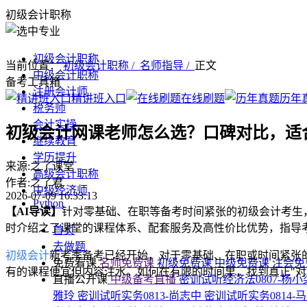
初级会计职称
初级会计职称
当前位置：
初级会计职称 /
名师指导 /
正文
中级会计职称
备考工具箱
注册会计师
精讲班入口
在线刷题
历年
税务师
会计实操
初级会计网课老师怎么选？口碑对比，适
继续教育
学历提升
来源:之了课堂
高级会计职称
作者:之了君
中级经济师
2026-07-09 16:33:13
Python
【AI导读】
针对零基础、在职等备考时间紧张的初级会计考生
时介绍之了课堂的课程体系、配套服务及高性价比优势，指导
首页
去做题
初级会计
新考季备考已经开始，对于零基础、在职或时间紧张
免费看课
名师免费课
初级免费课
中级免费课
注会免
有的课程便宜但内容注水。如何在有限的时间里，找到真正"
直播公开课
中级备考直播
密训试听经济法0807-杨
雅玲
密训试听实务0813-尚志中
密训试听实务0814-