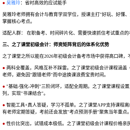
●
吴雅玲
：省时高效的应试能手
吴雅玲老师拥有会计与教育学双学位，授课主打"好玩、好懂、
掌握核心考点。
适配人群： 在职备考、时间碎片化、需要快速抓住考试重点的
三、之了课堂初级会计：师资矩阵背后的体系化优势
之了课堂之所以能在2026年初级会计备考市场中获得高口碑
●
两科全覆盖，风格互补不踩雷。之了课堂初级会计课程涵盖
老师，避免因"跟错老师"而中途换课浪费宝贵时间。
●
"基础-强化-冲刺"三阶闭环，适配全周期。之了课堂课程
列，实现"书课结合"。
●
智能工具+真人答疑，学习不孤单。之了课堂APP支持课程
有老师定期答疑，考前还会发放"考点预测手册"聚焦当年重点
●
性价比突出，试错成本极低。之了课堂初级会计课程价格亲民