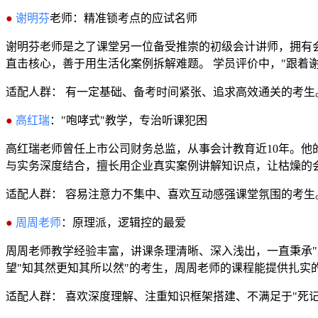
●
谢明芬
老师：精准锁考点的应试名师
谢明芬老师是之了课堂另一位备受推崇的初级会计讲师，拥有
直击核心，善于用生活化案例拆解难题。 学员评价中，"跟着
适配人群： 有一定基础、备考时间紧张、追求高效通关的考生
●
高红瑞
："咆哮式"教学，专治听课犯困
高红瑞老师曾任上市公司财务总监，从事会计教育近10年。他
与实务深度结合，擅长用企业真实案例讲解知识点，让枯燥的
适配人群： 容易注意力不集中、喜欢互动感强课堂氛围的考生
●
周周老师
：原理派，逻辑控的最爱
周周老师教学经验丰富，讲课条理清晰、深入浅出，一直秉承"
望"知其然更知其所以然"的考生，周周老师的课程能提供扎实
适配人群： 喜欢深度理解、注重知识框架搭建、不满足于"死记