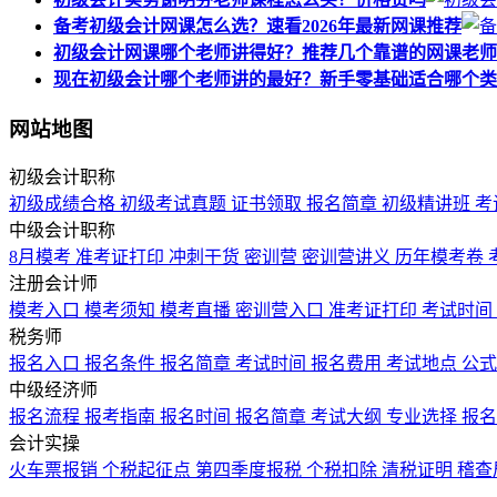
备考初级会计网课怎么选？速看2026年最新网课推荐
初级会计网课哪个老师讲得好？推荐几个靠谱的网课老师
现在初级会计哪个老师讲的最好？新手零基础适合哪个类
网站地图
初级会计职称
初级成绩合格
初级考试真题
证书领取
报名简章
初级精讲班
考
中级会计职称
8月模考
准考证打印
冲刺干货
密训营
密训营讲义
历年模考卷
注册会计师
模考入口
模考须知
模考直播
密训营入口
准考证打印
考试时间
税务师
报名入口
报名条件
报名简章
考试时间
报名费用
考试地点
公
中级经济师
报名流程
报考指南
报名时间
报名简章
考试大纲
专业选择
报
会计实操
火车票报销
个税起征点
第四季度报税
个税扣除
清税证明
稽查