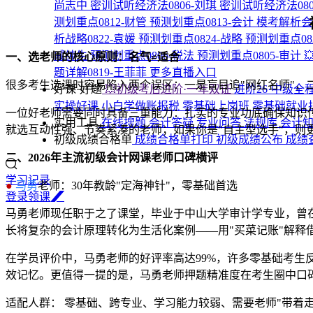
尚志中
密训试听经济法0806-刘琪
密训试听经济法080
测划重点0812-财管
预测划重点0813-会计
模考解析会计
析战略0822-袁媛
预测划重点0824-战略
预测划重点08
戚纯生
预测划重点0806-税法
预测划重点0805-审计

一、选老师的核心原则：名气≠适合
题详解0819-王菲菲
更多直播入口
很多考生选课时容易陷入两个误区：一是盲目追"网红名师"，
好课·好题
💥初级考后进阶·一年双证
进阶26·中级全
实操好课
小白学做账报税
零基础上岗班
零基础就业
一位好老师需要同时具备三重能力：扎实的专业功底确保知识传
实用工具
在线搜题
会计答疑
专业问答
法规库
会计
就选互动性强、节奏紧凑的老师；如果你是"自主型选手"，则
初级成绩合格单
成绩合格单打印
初级成绩公布
成绩
二、2026年主流初级会计网课老师口碑横评
学习记录
●
马勇
老师：30年教龄"定海神针"，零基础首选
登
录
领
课
马勇老师现任职于之了课堂，毕业于中山大学审计学专业，曾在云
长将复杂的会计原理转化为生活化案例——用"买菜记账"解释
在学员评价中，马勇老师的好评率高达99%，许多零基础考生
效记忆。更值得一提的是，马勇老师押题精准度在考生圈中口碑
适配人群： 零基础、跨专业、学习能力较弱、需要老师"带着走