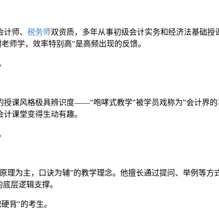
会计师、
税务师
双资质，多年从事初级会计实务和经济法基础授
谢老师学，效率特别高"是高频出现的反馈。
。
的授课风格极具辨识度——"咆哮式教学"被学员戏称为"会计界的
会计课堂变得生动有趣。
。
原理为主，口诀为辅"的教学理念。他擅长通过提问、举例等方
的底层逻辑支撑。
硬背"的考生。