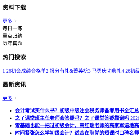
资料下载
更多
每日一练
重点归纳
历年真题
热门搜索
1
26初会成绩合格单
2
报分有礼&菁英榜
3
马勇庆功典礼
4
26初
最新资讯
更多
会计考试买什么书？初级中级注会税务师备考用书全汇总
之了课堂班主任老师会答疑吗？之了课堂答疑靠谱吗
2026
零基础也能一把过初级会计，高红瑞老师的高家军遍地高
时间紧张怎么学初级会计？适合在职党的短课时口碑名师