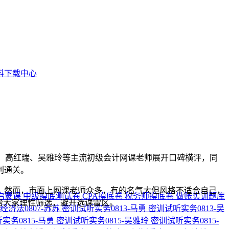
料下载中心
、高红瑞、吴雅玲等主流初级会计网课老师展开口碑横评，同
利通关。
。然而，市面上网课老师众多，有的名气大但风格不适合自己，
启蒙课
中级摸底测试卷
CPA摸底卷
税务师摸底卷
做账实训题库
帮大家理性筛选，避开选课雷区。
经济法0807-苏苏
密训试听实务0813-马勇
密训试听实务0813-吴
实务0815-马勇
密训试听实务0815-吴雅玲
密训试听实务0815-