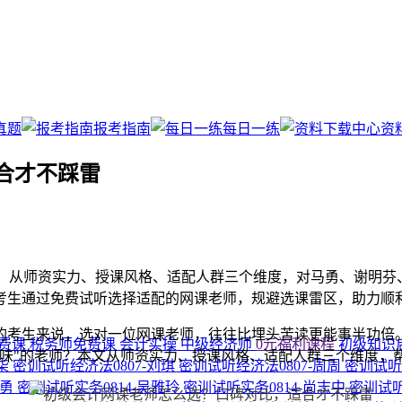
真题
报考指南
每日一练
资
合才不踩雷
，从师资实力、授课风格、适配人群三个维度，对马勇、谢明芬
考生通过免费试听选择适配的网课老师，规避选课雷区，助力顺
的考生来说，选对一位网课老师，往往比埋头苦读更能事半功倍
费课
税务师免费课
会计实操
中级经济师
0元福利课程
初级知识
对味"的老师？本文从师资实力、授课风格、适配人群三个维度，
小柒
密训试听经济法0807-刘琪
密训试听经济法0807-周周
密训试听
马勇
密训试听实务0814-吴雅玲
密训试听实务0814-尚志中
密训试听