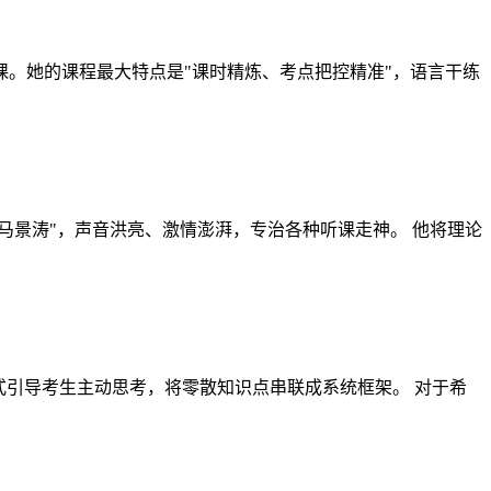
课。她的课程最大特点是"课时精炼、考点把控精准"，语言干练
马景涛"，声音洪亮、激情澎湃，专治各种听课走神。 他将理论
式引导考生主动思考，将零散知识点串联成系统框架。 对于希