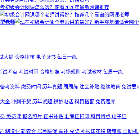
型老师
试大纲
资格审核
电子证书
每日一练
考试考点
考试时间
合格标准
考场规则
考试教材
每周一练
备考资料
缴费时间
历年真题
周周练
注会补贴
继续教育
免试要
式大全
冲刺干货
历年试题
税协电话
科目搭配
免费题库
名费
免费课
报名照片
证书补贴
准考证打印
科目特点
电子证
局
制造业
新农合
居民医保
车补
兑奖
补报印花税
转错账
自助机