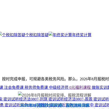
个税扣除答疑
年终奖计算
按时完成申报，可规避各类税务风险。那么，2026年8月报税
费课
注会免费课
税务师免费课
中级经济师
0元福利课程
做账实训
小柒
密训试听经济法0807-刘琪
密训试听经济法0807-周周
密训试听
马勇
密训试听实务0814-吴雅玲
密训试听实务0814-尚志中
密训试听
2026年8月报税时间安排、报税流程详解