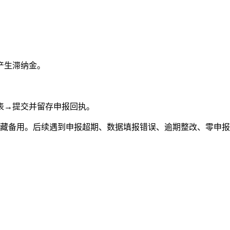
产生滞纳金。
表→提交并留存申报回执。
议收藏备用。后续遇到申报超期、数据填报错误、逾期整改、零申