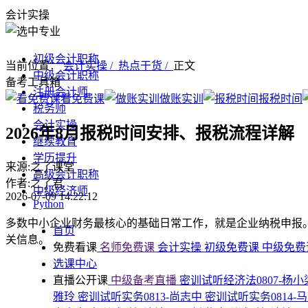
会计实操
初级会计职称
当前位置：
会计实操 /
热点干货 /
正文
中级会计职称
备考工具箱
注册会计师
看免费课
做账实训
报税时间
税务师
会计实操
2026年8月报税时间安排、报税流程详解
继续教育
学历提升
来源:之了课堂
高级会计职称
作者:之了君
中级经济师
2026-07-09 14:22:12
Python
多数中小企业财务最核心的基础日常工作，就是企业纳税申报。
首页
关信息。
免费看课
名师免费课
会计实操
初级免费课
中级免
选课中心
直播公开课
中级备考直播
密训试听经济法0807-杨
雅玲
密训试听实务0813-尚志中
密训试听实务0814-