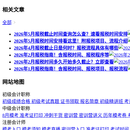
相关文章
全部
2026年5月报税截止时间查询怎么查？速看报税时间安排
2026年5月报税时间安排看这里！附报税项目、流程介绍
2026年4月报税截止日是何时？报税流程具体有哪些
2026年2月报税指南！含报税时间、报税程序等
2026年2月报税时间多久开始多久截止？立即查看
2026年1月报税指南！含报税时间、报税项目、报税流程
网站地图
初级会计职称
初级成绩合格
初级考试真题
证书领取
报名简章
初级精讲班
考
中级会计职称
8月模考
准考证打印
冲刺干货
密训营
密训营讲义
历年模考卷
注册会计师
模考入口
模考须知
模考直播
密训营入口
准考证打印
考试时间