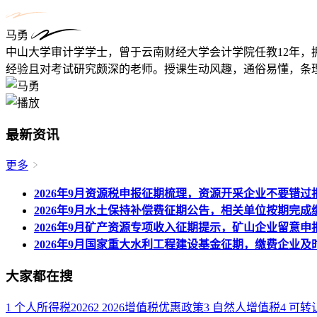
马勇
中山大学审计学学士，曾于云南财经大学会计学院任教12年，
经验且对考试研究颇深的老师。授课生动风趣，通俗易懂，条理
最新资讯
更多
2026年9月资源税申报征期梳理，资源开采企业不要错过
2026年9月水土保持补偿费征期公告，相关单位按期完成
2026年9月矿产资源专项收入征期提示，矿山企业留意申
2026年9月国家重大水利工程建设基金征期，缴费企业及
大家都在搜
1
个人所得税2026
2
2026增值税优惠政策
3
自然人增值税
4
可转