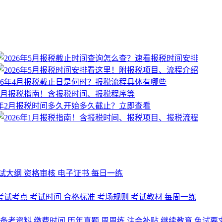
试大纲
资格审核
电子证书
每日一练
考试考点
考试时间
合格标准
考场规则
考试教材
每周一练
备考资料
缴费时间
历年真题
周周练
注会补贴
继续教育
免试要