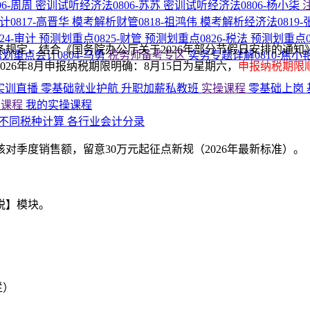
6-周周
密训试听经济法0806-苏苏
密训试听经济法0806-杨小柒
0817-高晋华
模考解析财管0818-祖鸿伟
模考解析经济法0819-
24-审计
预测划重点0825-财管
预测划重点0826-税法
预测划重点0
，结合《国务院办公厅关于2026年部分节假日安排的通知》(国
划重点会计0804-马勇
税务师备考专区
实务专题详解0810-焦小
26年8月申报纳税期限明确：8月15日为星期六，
申报纳税期限顺
P实训直播
零基础就业护航
升职加薪私教班
实操课程
零基础上岗
的课程
我的实操课程
不同税种计算
各行业会计分录
季度销售额，留意30万元起征点新规（2026年最新标准）。
税】模块。
栏）