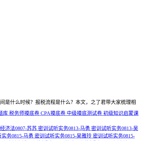
时间是什么时候？报税流程是什么？本文，之了君带大家梳理相
题库
税务师摸底卷
CPA摸底卷
中级摸底测试卷
初级知识启蒙课
经济法0807-苏苏
密训试听实务0813-马勇
密训试听实务0813-吴
实务0815-马勇
密训试听实务0815-吴雅玲
密训试听实务0815-