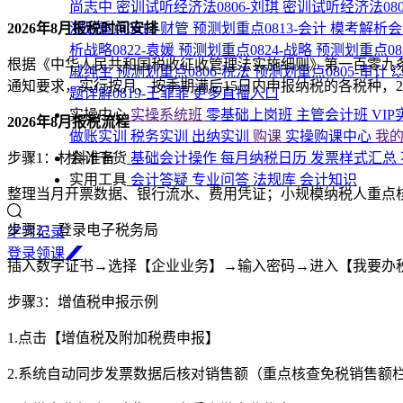
尚志中
密训试听经济法0806-刘琪
密训试听经济法080
2026年8月报税时间安排
测划重点0812-财管
预测划重点0813-会计
模考解析会计
析战略0822-袁媛
预测划重点0824-战略
预测划重点08
根据《中华人民共和国税收征收管理法实施细则》第一百零九条规定
戚纯生
预测划重点0806-税法
预测划重点0805-审计

通知要求，实行按月、按季期满后15日内申报纳税的各税种，20
题详解0819-王菲菲
更多直播入口
实操中心
实操系统班
零基础上岗班
主管会计班
VI
2026年8月报税流程
做账实训
税务实训
出纳实训
购课
实操购课中心
我
步骤1：材料准备
会计干货
基础会计操作
每月纳税日历
发票样式汇总
实用工具
会计答疑
专业问答
法规库
会计知识
整理当月开票数据、银行流水、费用凭证；小规模纳税人重点核对
步骤2：登录电子税务局
学习记录
登
录
领
课
插入数字证书→选择【企业业务】→输入密码→进入【我要办
步骤3：增值税申报示例
1.点击【增值税及附加税费申报】
2.系统自动同步发票数据后核对销售额（重点核查免税销售额