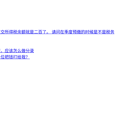
应交所得税余额就是二百了。 请问在季度预缴的时候是不是税务
程，应该怎么做分录
单位把钱打给我？