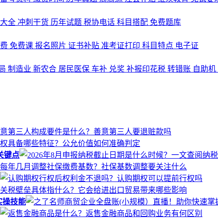
式大全
冲刺干货
历年试题
税协电话
科目搭配
免费题库
名费
免费课
报名照片
证书补贴
准考证打印
科目特点
电子证
局
制造业
新农合
居民医保
车补
兑奖
补报印花税
转错账
自助机
关键点
实操技能