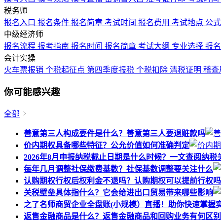
税务师
报名入口
报名条件
报名简章
考试时间
报名费用
考试地点
公
中级经济师
报名流程
报考指南
报名时间
报名简章
考试大纲
专业选择
报
会计实操
火车票报销
个税起征点
第四季度报税
个税扣除
清税证明
稽查
你可能感兴趣
全部
善意第三人构成要件是什么？善意第三人要退赃款吗
价内期权具备哪些特征？公允价值如何准确判定
2026年8月申报纳税截止日期是什么时候？一文查阅纳税
每年几月调整社保缴费基数？社保基数调整要关注什么
认购期权行权后权利金不退吗？认购期权可以提前行权吗
关税壁垒具体指什么？它会给进出口贸易带来哪些影响
之了名师商贸企业全盘账(小规模）直播！助你快速掌握
返售金融商品是什么？返售金融商品和回购业务有何区别