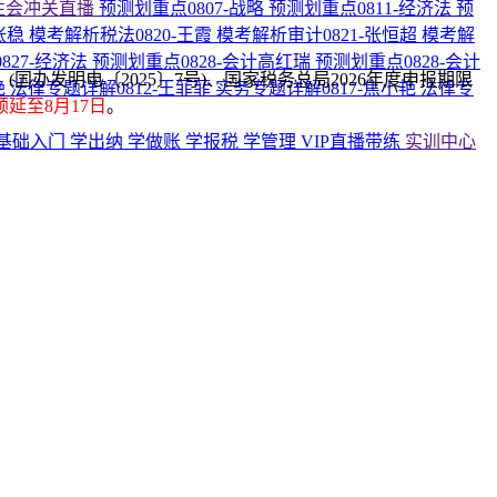
注会冲关直播
预测划重点0807-战略
预测划重点0811-经济法
预
张稳
模考解析税法0820-王霞
模考解析审计0821-张恒超
模考解
827-经济法
预测划重点0828-会计高红瑞
预测划重点0828-会计
办发明电〔2025〕7号)、国家税务总局2026年度申报期限
艳
法律专题详解0812-王菲菲
实务专题详解0817-焦小艳
法律专
延至8月17日
。
基础入门
学出纳
学做账
学报税
学管理
VIP直播带练
实训中心