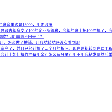
的账套里边是13000，用更改吗
导致去年多交了100的企业所得税，今年的账上把100冲掉了，
款？那100退不回来了？
-1月，怎么做了摊销，月底结转结账没有看到呢
定资产了，并且已经计提了两个月的折旧。现在要都转到在建工
，会计上如何操作冲备用金？怎么写分录？用不用我粘发票然后