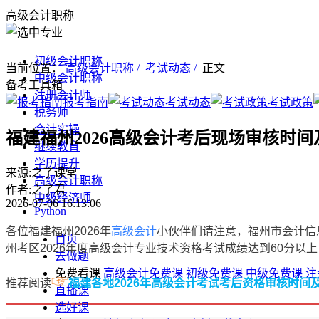
高级会计职称
初级会计职称
当前位置：
高级会计职称 /
考试动态 /
正文
中级会计职称
备考工具箱
注册会计师
报考指南
考试动态
考试政策
税务师
会计实操
福建福州2026高级会计考后现场审核时
继续教育
学历提升
来源:之了课堂
高级会计职称
作者:之了君
中级经济师
2026-07-06 16:13:06
Python
各位福建福州2026年
高级会计
小伙伴们请注意，福州市会计信
首页
州考区2026年度高级会计专业技术资格考试成绩达到60分以上
去做题
免费看课
高级会计免费课
初级免费课
中级免费课
注
☞
推荐阅读
福建各地2026年高级会计考试考后资格审核时间
直播课
选好课