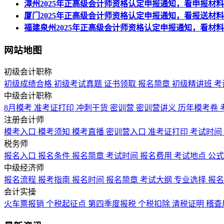
漳州2025年正高级会计师资格认定申报通知，看申报材
厦门2025年正高级会计师资格认定申报通知，看报送材
福建泉州2025年正高级会计师资格认定申报通知，看材
网站地图
初级会计职称
初级成绩合格
初级考试真题
证书领取
报名简章
初级精讲班
考
中级会计职称
8月模考
准考证打印
冲刺干货
密训营
密训营讲义
历年模考卷
注册会计师
模考入口
模考须知
模考直播
密训营入口
准考证打印
考试时间
税务师
报名入口
报名条件
报名简章
考试时间
报名费用
考试地点
公
中级经济师
报名流程
报考指南
报名时间
报名简章
考试大纲
专业选择
报
会计实操
火车票报销
个税起征点
第四季度报税
个税扣除
清税证明
稽查