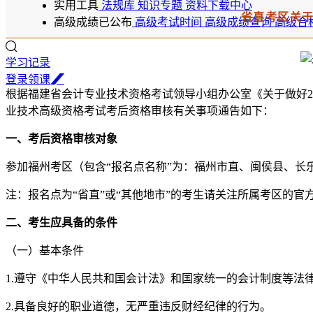
实用工具
法规库
知识专题
资料下载中心
省直考区关于
高级成绩已公布
高级考试时间
高级成绩查询
高级合
学习记录
登
录
领
课
根据福建省会计专业技术资格考试领导小组办公室《关于做好20
业技术高级资格考试考后资格审核有关事项通告如下：
一、考后资格审核对象
参加福州考区（包含“报名点名称”为：福州市直、闽侯县、长乐
注：报名点为“省直”或“其他地市”的考生请关注所属考区的官
二、考生应具备的条件
（一）基本条件
1.遵守《中华人民共和国会计法》和国家统一的会计制度等法
2.具备良好的职业道德，无严重违反财经纪律的行为。