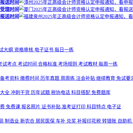
料报送时间
料受理时间
料报送时间
试大纲
资格审核
电子证书
每日一练
考试考点
考试时间
合格标准
考场规则
考试教材
每周一练
备考资料
缴费时间
历年真题
周周练
注会补贴
继续教育
免试要
式大全
冲刺干货
历年试题
税协电话
科目搭配
免费题库
名费
免费课
报名照片
证书补贴
准考证打印
科目特点
电子证
局
制造业
新农合
居民医保
车补
兑奖
补报印花税
转错账
自助机