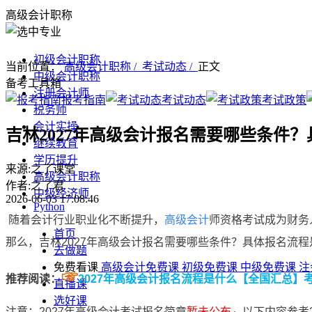
高级会计职称
初级会计职称
当前位置：
高级会计职称 /
考试动态 /
正文
中级会计职称
备考工具箱
注册会计师
报考指南
考试动态
考试政策
税务师
会计实操
吉林2027年高级会计报名需要哪些条件
继续教育
学历提升
来源:之了课堂
高级会计职称
作者:之了君
中级经济师
2026-06-03 17:08:46
Python
​
随着会计行业职业化不断提升，
高级会计
师资格考试成为财务
首页
那么，‌吉林2027年高级会计报名需要哪些条件？具体报名流
去做题
免费看课
高级会计免费课
初级免费课
中级免费课
注
☞
推荐阅读：
2027年高级会计报名流程是什么【全国汇总】
直播课
选好课
注意：
2027年高级会计考试报名简章
暂未公布
，以下内容参考