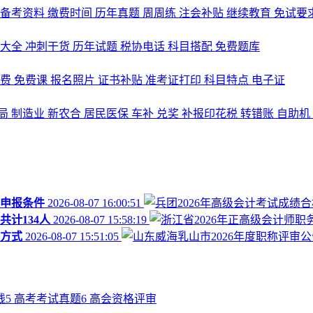
备考资料
缴费时间
历年真题
周周练
注会补贴
继续教育
免试要
式大全
冲刺干货
历年试题
税协电话
科目搭配
免费题库
名费
免费课
报名照片
证书补贴
准考证打印
科目特点
电子证
局
制造业
新农合
居民医保
车补
兑奖
补报印花税
转错账
自助机
审申报条件
2026-08-07 16:00:51
共计134人
2026-08-07 15:58:19
报方式
2026-08-07 15:51:05
线
5
高考考试真题
6
高会资格评审