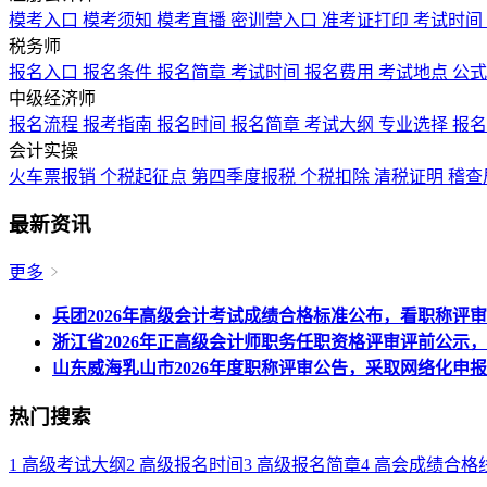
模考入口
模考须知
模考直播
密训营入口
准考证打印
考试时间
税务师
报名入口
报名条件
报名简章
考试时间
报名费用
考试地点
公
中级经济师
报名流程
报考指南
报名时间
报名简章
考试大纲
专业选择
报
会计实操
火车票报销
个税起征点
第四季度报税
个税扣除
清税证明
稽查
最新资讯
更多
兵团2026年高级会计考试成绩合格标准公布，看职称评
浙江省2026年正高级会计师职务任职资格评审评前公示，
山东威海乳山市2026年度职称评审公告，采取网络化申
热门搜索
1
高级考试大纲
2
高级报名时间
3
高级报名简章
4
高会成绩合格