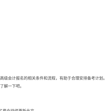
年高级会计报名的相关条件和流程，有助于合理安排备考计划。
前了解一下
吧。
之了君会持续更新此文。