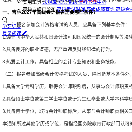
实用工具
法规库
知识专题
资料下载中心
高级成绩已公布
高级考试时间
高级成绩查询
高级合
一、‌吉林2027年高级会计报名需要哪些条件？
（一）报名参加会计资格考试的人员，应具备下列基本条件：
学习记录
登
录
领
课
1.遵守《中华人民共和国会计法》和国家统一的会计制度等法
2.具备良好的职业道德，无严重违反财经纪律的行为。
3.热爱会计工作，具备相应的会计专业知识和业务技能。
（二）报名参加高级会计资格考试的人员，除具备基本条件外
1.具备大学专科学历，取得会计师职称后，从事与会计师职责相
2.具备硕士学位或第二学士学位或研究生班毕业或大学本科学
3.具备博士学位，取得会计师职称后，从事与会计师职责相关
本通知所述其他学历或学位，是指经国务院教育行政部门认可的