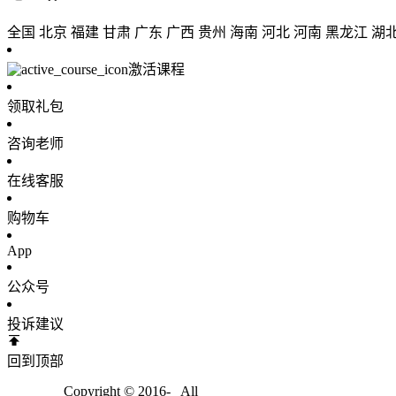
全国
北京
福建
甘肃
广东
广西
贵州
海南
河北
河南
黑龙江
湖
激活课程
领取礼包
咨询老师
在线客服
购物车
App
公众号
投诉建议
回到顶部
Copyright © 2016-
All