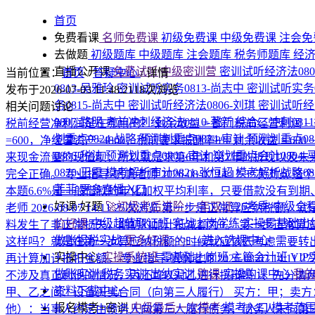
首页
免费看课
名师免费课
初级免费课
中级免费课
注会免
去做题
初级题库
中级题库
注会题库
税务师题库
经
直播公开课
免费试听|中级密训营
密训试听经济法080
当前位置：
首页
/
答疑中心
/
详情
0813-吴雅玲
密训试听实务0813-尚志中
密训试听实务0
发布于2026-07-03 11:48:21
18次浏览
务0815-尚志中
密训试听经济法0806-刘琪
密训试听经济
相关问题讨论
0807-路明
考前冲刺经济法0810-著新
综合二冲刺081
税前经营净利润是在哪用的？
剩余收益 = 部门税前经营利润
划重点0824-战略
预测划重点0824-审计
预测划重点08
=600，净经营资产=4800，税前要求报酬率8% 剩余收益 = 600 − 4800 
0806-税法
预测划重点0805-审计
💥划重点会计0804-
来现金流量的现值呗，所以就是求第6年和第7年的折现以及
0820-王霞
模考解析审计0821-张恒超
模考解析战略08
完全正确。
专业指导-帆帆老师
2026-08-07 14:12
32次浏览
这个
菲菲
更多直播入口
本题6.6%是一般借款的年化加权平均利率，只要借款没有到
好课·好题
🚀初级考后进阶·一年双证
26考季·中级全
老师
2026-08-07 14:11
25次浏览
第一步是正常算应纳税额，就是
价好课
中级超值取证班
实战上岗学练
实操零基础出
料发生了非正常损失，期初的加计抵减额为0。 第一步正常算应纳税额：销
做账报税实战
更多好课>>>
→进入选课中心
这样吗？就是在第一步算应纳税额的时候就应该去考虑需要转
实操中心
实操系统班
零基础上岗班
主管会计班
VI
再计算加计抵扣金额。
专业指导-帆帆老师
2026-08-07 14:11
2
做账实训
税务实训
出纳实训
购课
实操购课中心
我
不涉及真正利他的情况，丙还可以对乙进行抗辩吗
1、先分清
资料下载中心
甲、乙之间：设备买卖合同（向第三人履行） 买方：甲；卖方
报名模考+密训
中级最后一次模考
模考入口
模考范
他）：当事人约定由债务人向第三人履行债务，债务人未向第