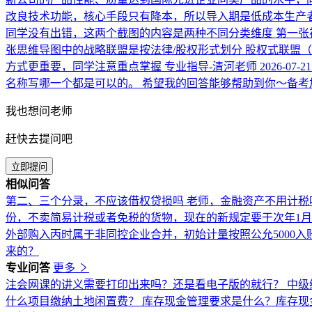
改良技术功能，核心手段只有降本，所以导入期是低成本生产
同学没有出错，这两个截图的内容是两种不同分类维度 第一张视
张思维导图中的战略联盟是按法律/股权形式划分 股权式联盟
方式更重要，同学注意重点掌握
专业指导-清河老师
2026-07-21
名称写哪一个都是可以的。 希望我的回答能够帮助到你～备考
我也想问老师
赶快去提问吧
立即提问
相似问答
第二、三个分录，不应该借权贷损吗
老师，金融资产不用计税
份，不卖简易计税或者免税的货物，现在的新规定要于次年1
外部购入丙时属于非同控企业合并，初始计量按照公允5000
来的？
专业问答
更多
注会网课的讲义需要打印出来吗？还是看电子版的就行？
中级
什么项目缴纳土地闲置费？
库存现金管理要求是什么？库存现