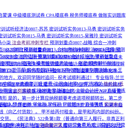
启蒙课
中级摸底测试卷
CPA摸底卷
税务师摸底卷
做账实训题库
密训试听经济法0807-苏苏
密训试听实务0813-马勇
密训试听实务
密训试听实务0815-马勇
密训试听实务0815-吴雅玲
密训试听实
-杨小柒
注会考前冲刺专栏
预测划重点0807-战略
综合一冲刺
0812-财管
预测划重点0813-会计
考前冲刺税法0813-王霞
预测
余收益，必须用【税前经营利润】，不能用净利润。 税前经营利润
0828-会计高红瑞
预测划重点0828-会计戚纯生
预测划重点
2
20次浏览
这个在计算第5年末股票价值时，因为求价值就是未
财管0818-祖鸿伟
模考解析经济法0819-张稳
模考解析税法
，是不因为价值是未来现金流量的现值，是这意思吗？
你的理解
0812-王菲菲
实务专题详解0817-焦小艳
法律专题详解0819-王
到期了吗？ 存续时间没有一整年呀
不需要重新计算资本化率；
的地方，欢迎同学随时追问~ 祝考试顺利通过！
专业指导-兰兰
026中级VIP速通密训班
退费·注册会计师VIP学练通关
性价比·低
面举的例子，就是2026.6没有任何业务，只有160的原材
名师班
上岗实操
实操好课
零基础上岗
主管会计班
VIP直播带练
：期初数+本期增加-本期减少=0+0-20.8*5%=-1.04 是
情形
是的，第一步计算应纳税额要考虑进项税额转出，第二步
基础入门
学出纳
学做账
学报税
学管理
VIP直播带练
实训中心
业指导-梦静老师
2026-08-07 14:11
30次浏览
12.B选项 如果本题
出钱（向乙付货款）。 甲不给丙付租金，是甲和丙内部的纠纷。
货。 《民法典》522条第1款（普通向第三人履行，非真正利
后3套卷
冲刺资料包
中级密训营
密训营免费场
密训营讲义
开营
担违约责任。 在普通向第三人履行：第三人丙，不是买卖合