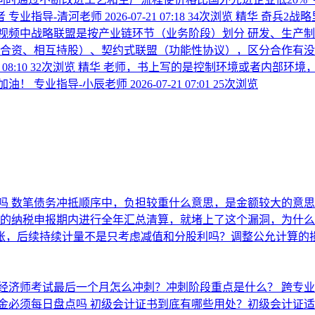
者
专业指导-清河老师
2026-07-21 07:18
34次浏览
精华
奇兵2战略
频中战略联盟是按产业链环节（业务阶段）划分 研发、生产制造
（合资、相互持股）、契约式联盟（功能性协议），区分合作有没
 08:10
32次浏览
精华
老师，书上写的是控制环境或者内部环境
加油！
专业指导-小辰老师
2026-07-21 07:01
25次浏览
吗
数笔债务冲抵顺序中，负担较重什么意思，是金额较大的意
月的纳税申报期内进行全年汇总清算，就堵上了这个漏洞，为什
入账，后续持续计量不是只考虑减值和分股利吗？调整公允计算的损
经济师考试最后一个月怎么冲刺？冲刺阶段重点是什么？
跨专
金必须每日盘点吗
初级会计证书到底有哪些用处？初级会计证适