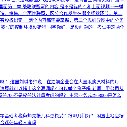
里面第二章 战略联盟写的内容 是不是错的？和上面视频不一样
、销售、全面性联盟，区分合作发生在哪个经营环节。 ​ 第二
有股权绑定。 两个内容都需要掌握，第二个思维导图中的分类
，我写的控制环境没错吧
同学你好，是没问题的，考试中这两个
思吗？
这里刘琪老师说，在之前企业会在大量采购原材料的月
么清算就可以堵上这个漏洞呢？可以举个例子吗
老师，甲公司从
益700不是权益法计量考虑的吗？
主营业务成本68000是怎么
业零基础考税务师先报几科更稳妥？报哪几门好？
闲置土地应按
合迷茫年轻人考吗