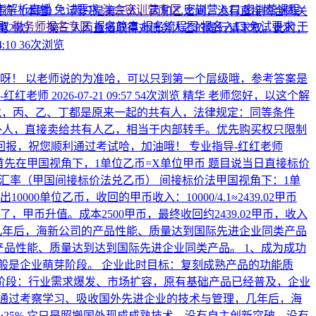
考解析直播
免试要求
注会密训营专区
密训营入口
密训营课程
人履行（本题）：丙只是第三人，丙和乙之间，没有直接的合同关
领取
税务师报名专区
报名简章
报名流程图
报名入口
免试要求
干
2条第2款）：第三人丙直接取得对债务人乙的履行请求权。此时，
4:10
36次浏览
呀！ 以老师说的为准哈，可以只到第一个层级哦，参考答案是
-红红老师
2026-07-21 09:57
54次浏览
精华
老师您好，以这个解
戊，丙、乙、丁都是原来一起的共有人，法律规定：同等条件
外人，直接卖给共有人乙，相当于内部转手。优先购买权只限制
回报，祝您顺利通过考试哈，加油哦！
专业指导-红红老师
首先在甲国视角下，1单位乙币=X单位甲币 题目说当日直接标价
5月15日的汇率（甲国间接标价法兑乙币） 间接标价法甲国视角下：1单
0000单位乙币，收回的甲币收入：10000/4.1≈2439.02甲币
了，甲币升值。成本2500甲币，最终收回约2439.02甲币，收入
几年后，海新公司的产品性能、质量达到国际先进企业同类产品
？产品性能、质量达到达到国际先进企业同类产品。
1、成为成功
般是企业萌芽阶段。 企业此时目标：复刻成熟产品的功能质
用阶段：行业需求爆发、市场扩容，原有基础产品已经普及，企业
通过考察学习、吸收国外先进企业的技术与管理，几年后，海
25% 它只是照搬国外现成成熟技术，没有自主创新突破，没有