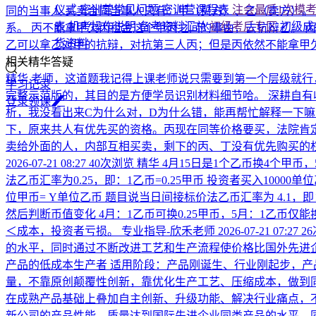
仪式
密训营常见问题
密训营课程表
注会最后1次模
同的当事人 买卖合同当事人只有：甲（买方）、乙（卖方）。
表
机考操作说明
备考资料汇总
初级考后专区
初级成
系。 丙不能拿甲欠丙租金这个甲丙之间的事由，去抗辩乙。 丙
货资料
乙可以拿乙对甲的抗辩，对抗第三人丙；但是丙依然不能拿甲
相关精华答疑
精华
老师，这道题我记得上课老师说只需要到第一个层级就行
学习记录
完整示范版的，其目的是方便学员识别材料细节哈。 深耕自
登
录
领
课
析，我没看出来C为什么对，D为什么错，能再帮忙解释一下
下，原来共人有优先买的资格。丙现在同等价格要买，法院肯
卖给外面的人，内部互相买卖，剩下的丙、丁没有优先购买的
2026-07-21 08:27
40次浏览
精华
4月15日是1个乙币换4个甲币
法乙币汇率为0.25，即：1乙币=0.25甲币 投资者买入10000
位甲币= Y单位乙币 题目说当日间接标价法乙币汇率为 4.1，即：1甲币
然后判断币值变化 4月：1乙币可换0.25甲币，5月：1乙币仅能
＜成本，投资者亏损。
专业指导-欣禾老师
2026-07-21 07:27
2
的水平，同时通过不断改进工艺和生产流程使价格比国外先进企
产品的低成本生产者 适用阶段：产品刚诞生、行业刚起步，产
量，不靠原创颠覆性创新，靠优化生产工艺、压缩成本，做到同
在成熟产品基础上叠加自主创新、升级功能、解决行业痛点，
新公司的产品性能、质量达到国际先进企业同类产品的水平，同