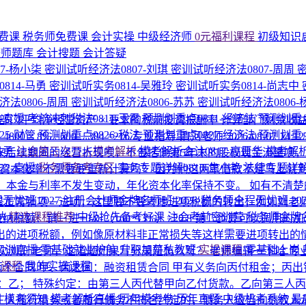
费课
税务师免费课
会计实操
中级经济师
0元福利课程
初级知识
济师题库
会计搜题
会计答疑
7-杨小柒
密训试听经济法0807-刘琪
密训试听经济法0807-周周
814-马勇
密训试听实务0814-吴雅玲
密训试听实务0814-尚志中
法0806-周周
密训试听经济法0806-苏苏
密训试听经济法0806
1-袁媛
考前冲刺税法0811-王霞
预测划重点0811-经济法
预测划重点
 − 部门平均净经营资产 × 要求的税前投资报酬率 计算部门剩
25-财管
预测划重点0826-税法
预测划重点0827-经济法
预测划重点
× 8% =600 − 384 =216
专业指导-清河老师
2026-08-07 14:1
马勇
注会第三次万人模考解析
模考解析会计0817-高晋华
模考解析
未来后续期间的经营折现呗，不包括他第5年末的股权现金流量呗
22-袁媛
税务师备考专区
实务专题详解0810-焦小艳
法律专题详解
资本化率不需要要重新计算吗？ 因为他这两笔借款不是马上就
期、本金与利率不发生变动，年化资本化率保持不变。 如有不清楚
程无忧班
2027·注册会计师金牌名师班
2026·税务师全程无忧班
2
正常销项－进项，这里要不要考虑进项税额的转出，例如刘老师在前
纳
精选课程推荐
中级抢先备考好课
注会考前密训营
税务师金牌
－进=0-0-（160*13%）=20.8 第二步算可以调用的加计抵减额
出的进项税额，例如像原材料非正常损失等这样需要进项转出的
P实训直播
零基础就业护航
升职加薪私教班
实操课程
零基础上岗
7次浏览
老师，这道题如果写分录是怎么写？
老师编辑一下哈
专
的课程
我的实操课程
两个合同 甲、丙之间：融资租赁合同 甲有义务向丙付租金；丙
：乙； 特殊约定：由第三人丙代替甲向乙付货款。乙向第三人丙交
围
模考须知
模考解析直播
历年模考卷
历年真题
中级机考系统
最
三人履行债务或者履行债务不符合约定的，债务人应当向债权人承