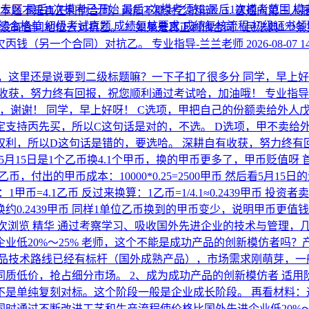
考专区
最后1次模考已开始
最后1次模考须知
最后1次模考范围
模
 本题不是真正利他合同，丙能不能对乙抗辩？ 1. 普通向第三
绩合格单
初级考试真题
成绩复核要求
成绩复核流程
初级证书
没有合同地位去对抗乙。 2. 如果是真正利他合同（民法典52
欠丙钱（另一个合同）对抗乙。
专业指导-兰兰老师
2026-08-07 1
，这里还是说要到二级标题嘛？一下子扣了很多分
同学，早上好
有收获，努力终有回报，祝您顺利通过考试哈，加油哦！
专业指导
嘛，谢谢！
同学，早上好呀！ C选项，甲把自己的份额卖给外人
定支持丙先买，所以C这句话是对的，不选。 D选项，甲不卖给
权利，所以D这句话是错的，要选哈。 深耕自有收获，努力终有
，5月15日是1个乙币换4.1个甲币，换的甲币更多了，甲币贬值呀
单位乙币，付出的甲币成本：10000*0.25=2500甲币 然后看
=4.1乙币 反过来换算：1乙币=1/4.1≈0.2439甲币 投资者卖出1
换约0.2439甲币 同样1单位乙币换到的甲币变少，说明甲币更值钱
6次浏览
精华
通过考察学习、吸收国外先进企业的技术与管理，
业低20%～25% 老师，这个不能是成功产品的创新模仿者吗
品技术路线已经有标杆（国外成熟产品），市场需求刚萌芽，一
质低价，抢占细分市场。 2、成为成功产品的创新模仿者 适
不是单纯复刻对标。这个阶段一般是企业成长阶段。 再看材料：
时通过不断改进工艺和生产流程使价格比国外先进企业低20%～