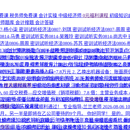
费课
税务师免费课
会计实操
中级经济师
0元福利课程
初级知识
济师题库
会计搜题
会计答疑
7-杨小柒
密训试听经济法0807-刘琪
密训试听经济法0807-周周
814-马勇
密训试听实务0814-吴雅玲
密训试听实务0814-尚志中
法0806-周周
密训试听经济法0806-苏苏
密训试听经济法0806
13-会计
预测划重点0824-战略
预测划重点0824-审计
预测划重点0
A：非正式用的免征（对于应税凭证的抄本或副本免征）； B、
测划重点0806-税法
预测划重点0805-审计
💥划重点会计0804-马
惠政策（农民、家庭农场、农民专业合作社、农村集体经济组织、
法0820-王霞
模考解析审计0821-张恒超
模考解析战略0822-袁
录怎么写呢 甲公司（我方，换出方）以自产库存商品交换乙公
819-王菲菲
更多直播入口
0万元，销项税额=60×13%=7.8万元 2. 乙换出机器设备：账
程无忧班
2027·注册会计师金牌名师班
2026·税务师全程无忧班
2
存货60万，乙公司向甲支付银行存款补价5万元 4. 无其他装卸、运输等
纳
精选课程推荐
中级抢先备考好课
注会考前密训营
税务师金牌
间不是按公允价值入账： 甲公司（收到补价方） 换入固定资产成本=60
入 60 应交税费—应交增值税（销项税额）7.8 借：主营业务成本 
P实训直播
零基础就业护航
升职加薪私教班
实操课程
零基础上岗
 20 贷：固定资产 90 借：库存商品 70.65 应交税费—应交增值税（
的课程
我的实操课程
同学随时追问~ 祝考试顺利通过！
专业指导-兰兰老师
2026-08-06 1
个月，另一半是即将在乙公司要待的9个月。
你好同学！ 是的，
围
模考须知
模考解析直播
历年模考卷
历年真题
中级机考系统
最
附加扣除、年金、商业保险、个人养老金、公益捐赠这些吗？
你
考专区
最后1次模考已开始
最后1次模考须知
最后1次模考范围
模
附加扣除，也不能扣除年金、商业健康保险、个人养老金、符合规