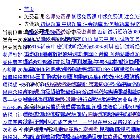
首页
免费看课
名师免费课
初级免费课
中级免费课
注会免
去做题
初级题库
中级题库
注会题库
税务师题库
经
直播公开课
免费试听|中级密训营
密训试听经济法080
当前位置：
首页
/
答疑中心
/
详情
0813-吴雅玲
密训试听实务0813-尚志中
密训试听实务0
发布于2026-06-04 11:38:26
19次浏览
务0815-尚志中
密训试听经济法0806-刘琪
密训试听经济
相关问题讨论
重点0811-经济法
预测划重点0812-财管
预测划重点08
老师您好，请对17题通俗说明一下。
同学，你好！ 印花税：
重点0828-会计高红瑞
预测划重点0828-会计戚纯生
预
买住房签订的合同都免征）； D：国家对“三农”具有多项优
财管0818-祖鸿伟
模考解析经济法0819-张稳
模考解析税
A老师
2026-08-06 10:26
28次浏览
老师请问甲、乙公司的会计分
0812-王菲菲
实务专题详解0817-焦小艳
法律专题详解0
增值税税率13%。 1. 甲换出存货：账面成本40万元，公允价值6
好课·好题
🚀初级考后进阶·一年双证
26考季·中级全
项税额=65×13%=8.45万元 3. 公允差额：设备65万 ＞ 
价好课
中级超值取证班
实战上岗学练
实操零基础出
是包含税费的差异的， 由于本题中补价不包含税费差额，所以存在入账时
做账报税实战
更多好课>>>
→进入选课中心
费—应交增值税（进项税额）8.45 银行存款 5 贷：主营业务收
实操中心
实操系统班
零基础上岗班
主管会计班
VI
=65+8.45-7.8+5=70.65 借：固定资产清理 70 累计折旧
做账实训
税务实训
出纳实训
购课
实操购课中心
我
值税（销项税额）8.45 银行存款 5 如有不清楚的地方，欢迎
资料下载中心
22年底待过的15个月。劈成了两半。一半是在甲公司待过的6
报名模考+密训
中级最后一次模考
模考入口
模考范
次浏览
个体户如果核定征收，还能扣除6万、专项扣除、专项
仪式
密训营常见问题
密训营课程表
注会最后1次模
得税时，不能再扣除 6 万元基本减除费用、专项扣除、专项