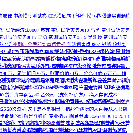
启蒙课
中级摸底测试卷
CPA摸底卷
税务师摸底卷
做账实训题库
密训试听经济法0807-苏苏
密训试听实务0813-马勇
密训试听实务
密训试听实务0815-马勇
密训试听实务0815-吴雅玲
密训试听实
-杨小柒
冲刺|注会考前划重点专栏
预测划重点0807-战略
预测划
825-财管
预测划重点0826-税法
预测划重点0827-经济法
预测划
C：国家对个人有多种优惠政策（个人无论出租、承租、销售、购
勇
注会第三次万人模考解析
模考解析会计0817-高晋华
模考解析
村民委员会，销售农产品书立的买卖合同免征）。
专业指导-小
媛
税务师备考专区
实务专题详解0810-焦小艳
法律专题详解
司机器设备，交易具备商业实质，资产公允价值均可可靠计量，
面原值90万，累计折旧20万，账面价值70万，公允价值65万元，销
026中级VIP速通密训班
退费·注册会计师VIP学练通关
性价比·低
相关税费
同学这个题目是不是原题，通常在税费存在差异时，补价
名师班
上岗实操
实操好课
零基础上岗
主管会计班
VIP直播带练
+7.8-8.45-5=54.35 借：固定资产 54.35 应交税
40 贷：库存商品 40 乙公司（支付补价方） 换入存货成本
基础入门
学出纳
学做账
学报税
学管理
VIP直播带练
实训中心
进项税额）7.8 资产处置损益 5 贷：固定资产清理 70 应交税费—应交增
0:26
20次浏览
这里是不是相当于把那个跳槽的人直接从入职到
同学此处的理解是准确的
专业指导-穆易老师
2026-08-06 10:26
13
后3套卷
冲刺资料包
中级密训营
密训营免费场
密训营讲义
开营
好同学！ 实行核定征收的个体工商户，在计算经营所得个人所
考解析直播
免试要求
注会密训营专区
密训营入口
密训营课程
定的公益慈善捐赠等依法确定的其他扣除项目 核定征收方式已