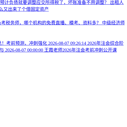
么预计负债就要调整应交所得税了，坏账准备不用调整？
出租人
么又出来了个借固定资产
备考税务师，哪个机构的免费直播、模考、资料多？
中级经济师
汇总！考前预测，冲刺强化
2026-08-07 09:26:14
2026年注会综合阶
参与
2026-08-07 00:00:00
王霞老师2026年注会考前冲刺公开课