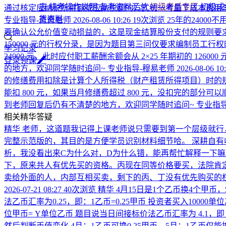
表
机考操作说明
备考资料汇总
初级考后专区
初级成
通过核定应纳税所得额或应纳税额的方式统一考量了成本费用
货资料
专业指导-奇奇老师
2026-08-06 10:26
19次浏览
25年的2400
要确认公允价值变动损益的，这是现金结算股份支付的规则要
150000 元的行权分录，是因为题目第三问仅要求编制员工行
学习记录
24000 元，此时应付职工薪酬余额会从 2×25 年期初的 1
登
录
领
课
的地方，欢迎同学随时追问~
专业指导-穆易老师
2026-08-06 10
的修缮费用扣除是计算个人所得税（财产租赁所得项目）时的
能扣 800 元，如果当月修缮费超过 800 元，没扣完的部分
到老师回复后仍有不清楚的地方，欢迎同学随时追问~
专业指导
相关精华答疑
精华
老师，这道题我记得上课老师说只需要到第一个层级就行
完整示范版的，其目的是方便学员识别材料细节哈。 深耕自
析，我没看出来C为什么对，D为什么错，能再帮忙解释一下
下，原来共人有优先买的资格。丙现在同等价格要买，法院肯
卖给外面的人，内部互相买卖，剩下的丙、丁没有优先购买的
2026-07-21 08:27
40次浏览
精华
4月15日是1个乙币换4个甲币
法乙币汇率为0.25，即：1乙币=0.25甲币 投资者买入10000
位甲币= Y单位乙币 题目说当日间接标价法乙币汇率为 4.1，即：1甲币
然后判断币值变化 4月：1乙币可换0.25甲币，5月：1乙币仅能