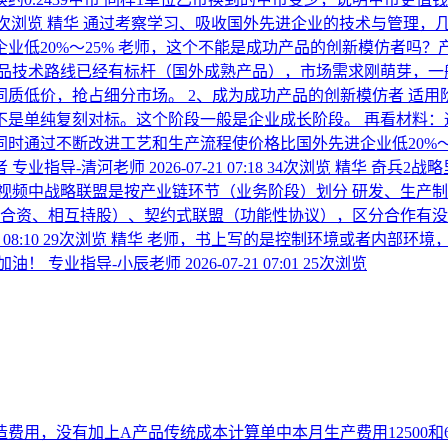
5次浏览
精华
通过考察学习、吸收国外先进企业的技术与管理，
业低20%～25% 老师，这个不能是成功产品的创新模仿者吗
品技术路线已经有标杆（国外成熟产品），市场需求刚萌芽，一
质低价，抢占细分市场。 2、成为成功产品的创新模仿者 适
不是单纯复刻对标。这个阶段一般是企业成长阶段。 再看材料：
时通过不断改进工艺和生产流程使价格比国外先进企业低20%～
者
专业指导-清河老师
2026-07-21 07:18
34次浏览
精华
奇兵2战略
频中战略联盟是按产业链环节（业务阶段）划分 研发、生产制造
（合资、相互持股）、契约式联盟（功能性协议），区分合作有没
 08:10
29次浏览
精华
老师，书上写的是控制环境或者内部环境
加油！
专业指导-小辰老师
2026-07-21 07:01
25次浏览
造费用，没有加上A产品传统成本计算单中本月生产费用12500和6