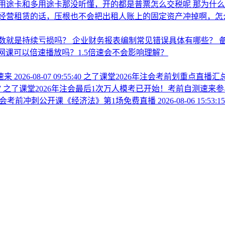
用途卡和多用途卡那没听懂，开的都是普票怎么交税呢
那为什
经营租赁的话，压根也不会把出租人账上的固定资产冲掉啊，怎
数就是持续亏损吗？
企业财务报表编制常见错误具体有哪些？
A网课可以倍速播放吗？1.5倍速会不会影响理解？
速来
2026-08-07 09:55:40
之了课堂2026年注会考前划重点直播
7
之了课堂2026年注会最后1次万人模考已开始！考前自测速来
年注会考前冲刺公开课《经济法》第1场免费直播
2026-08-06 15:53:15