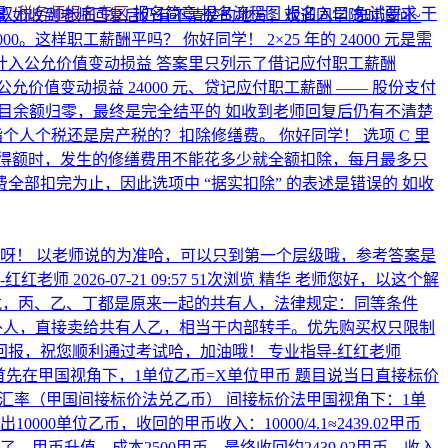
领取
税务师报名专区
报名简章
报名流程图
报名入口
免试要求
干
 如收到老师回复后仍有不清楚的地方，欢迎同学随时追问~
000。这样职工薪酬平吗？
你好同学！ 2×25 年的 24000 元是需
入公允价值变动损益 答案里只列示了借记应付职工薪酬
价值变动损益 24000 元、贷记应付职工薪酬 —— 股份支付
职工薪酬科目余额归零，最终是完全结平的 如收到老师回复后仍有不清楚
是指个人个税还是房产税的？扣除修缮费。
你好同学！ 选项 C 里
得额时，发生的修缮费用不能花多少就全额扣除，每月最多只
缮费全部扣完为止，因此选项中 “据实扣除” 的表述是错误的 如收
呀！ 以老师说的为准哈，可以只到第一个层级哦，参考答案是
-红红老师
2026-07-21 09:57
51次浏览
精华
老师您好，以这个解
戊，丙、乙、丁都是原来一起的共有人，法律规定：同等条件
外人，直接卖给共有人乙，相当于内部转手。优先购买权只限制
回报，祝您顺利通过考试哈，加油哦！
专业指导-红红老师
首先在甲国视角下，1单位乙币=X单位甲币 题目说当日直接标价
5月15日的汇率（甲国间接标价法兑乙币） 间接标价法甲国视角下：1单
0000单位乙币，收回的甲币收入：10000/4.1≈2439.02甲币
了，甲币升值。成本2500甲币，最终收回约2439.02甲币，收入