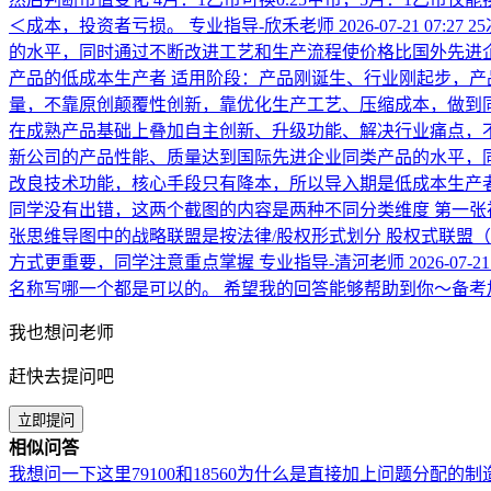
＜成本，投资者亏损。
专业指导-欣禾老师
2026-07-21 07:27
2
的水平，同时通过不断改进工艺和生产流程使价格比国外先进企
产品的低成本生产者 适用阶段：产品刚诞生、行业刚起步，产
量，不靠原创颠覆性创新，靠优化生产工艺、压缩成本，做到同
在成熟产品基础上叠加自主创新、升级功能、解决行业痛点，
新公司的产品性能、质量达到国际先进企业同类产品的水平，同
改良技术功能，核心手段只有降本，所以导入期是低成本生产
同学没有出错，这两个截图的内容是两种不同分类维度 第一张视
张思维导图中的战略联盟是按法律/股权形式划分 股权式联盟
方式更重要，同学注意重点掌握
专业指导-清河老师
2026-07-21
名称写哪一个都是可以的。 希望我的回答能够帮助到你～备考
我也想问老师
赶快去提问吧
立即提问
相似问答
我想问一下这里79100和18560为什么是直接加上问题分配的制