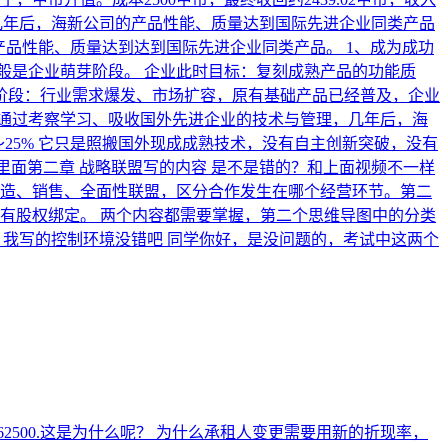
几年后，海新公司的产品性能、质量达到国际先进企业同类产品
？产品性能、质量达到达到国际先进企业同类产品。
1、成为成功
般是企业萌芽阶段。 企业此时目标：复刻成熟产品的功能质
用阶段：行业需求爆发、市场扩容，原有基础产品已经普及，企业
通过考察学习、吸收国外先进企业的技术与管理，几年后，海
25% 它只是照搬国外现成成熟技术，没有自主创新突破，没有
里面第二章 战略联盟写的内容 是不是错的？和上面视频不一样
、销售、全面性联盟，区分合作发生在哪个经营环节。 ​ 第二
有股权绑定。 两个内容都需要掌握，第二个思维导图中的分类
，我写的控制环境没错吧
同学你好，是没问题的，考试中这两个
2500.这是为什么呢？
为什么承租人变更需要用新的折现率，