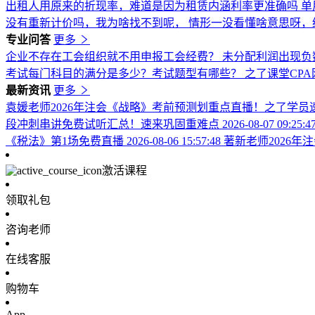
出租人用原来的折现率，难道是因为租赁内涵利率更准确吗
单
没有重新计价吗，我为啥找不到呢，
情形一没看懂啥意思呀，
专业问答
更多
企业不存在工会组织就不用申报工会经费？
未分配利润出现负
考试每门科目的满分是多少？考试题型有哪些？
之了课堂CP
最新资讯
更多
袁媛老师2026年注会《战略》考前预测划重点直播！之了学员
段冲刺串讲免费试听汇总！速来巩固重难点
2026-08-07 09:25:4
《税法》第1场免费直播
2026-08-06 15:57:48
著新老师2026
激活课程
领取礼包
咨询老师
在线客服
购物车
App