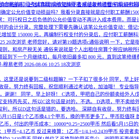
绩合格单
初级考试真题
成绩复核要求
成绩复核流程
初级证书
与扣除因素，上述扣除项目仅适用于查账征收的经营所得计税场景
0不用确定公允价值变动损益吗？我看分录直接就是应付职工薪酬150
求：可行权日之后负债的公允价值变动不再计入成本费用，而是计
权时的会计分录，完整处理下需要先确认该笔公允价值变动：借记公允
26000 元增加至 150000 元，再编制行权支付的分录后，应付
:25
20次浏览
老师您好，请对第19题选项c通俗说明 一下，它
规则，和房产税无关 通俗来说就是个人出租住房算个税应纳税所
可以顺延到下一个月继续扣，每月依旧最多扣 800 元，直到这笔修
-穆易老师
2026-08-06 10:25
18次浏览
，这里还是说要到二级标题嘛？一下子扣了很多分
同学，早上好
有收获，努力终有回报，祝您顺利通过考试哈，加油哦！
专业指导
嘛，谢谢！
同学，早上好呀！ C选项，甲把自己的份额卖给外人
定支持丙先买，所以C这句话是对的，不选。 D选项，甲不卖给
权利，所以D这句话是错的，要选哈。 深耕自有收获，努力终有
，5月15日是1个乙币换4.1个甲币，换的甲币更多了，甲币贬值呀
单位乙币，付出的甲币成本：10000*0.25=2500甲币 然后看
=4.1乙币 反过来换算：1乙币=1/4.1≈0.2439甲币 投资者卖出1
换约0.2439甲币 同样1单位乙币换到的甲币变少，说明甲币更值钱