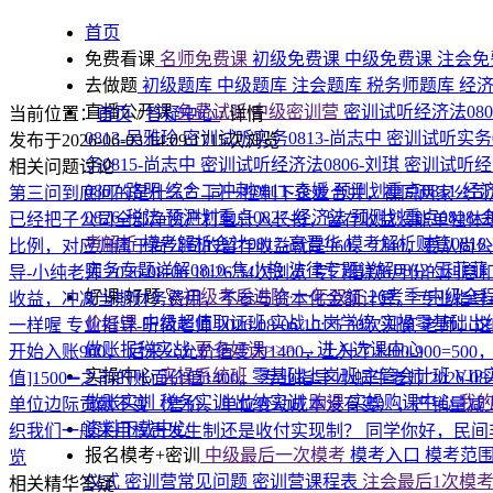
首页
免费看课
名师免费课
初级免费课
中级免费课
注会免
去做题
初级题库
中级题库
注会题库
税务师题库
经
直播公开课
免费试听|中级密训营
密训试听经济法080
当前位置：
首页
/
答疑中心
/
详情
0813-吴雅玲
密训试听实务0813-尚志中
密训试听实务0
发布于2026-06-03 14:09:17
15次浏览
务0815-尚志中
密训试听经济法0806-刘琪
密训试听经济
相关问题讨论
0807-路明
综合二冲刺0811-袁媛
预测划重点0811-经
第三问到底问的是什么？
同一控制下企业合并，视同两家公司
0826-税法
预测划重点0827-经济法
预测划重点0828
已经把子公司全部净资产打包计入长投，留存收益没能单独体现在
考解析
模考解析会计0817-高晋华
模考解析财管0818
比例，对应归属于尚公司的留存收益就是960、2240，要
实务专题详解0810-焦小艳
法律专题详解0812-王菲菲
导-小纯老师
2026-08-06 10:26
34次浏览
专门借款6月份的利息
好课·好题
🚀初级考后进阶·一年双证
26考季·中级全
收益，冲减当期财务费用，不参与资本化金额计算。
专业指导
价好课
中级超值取证班
实战上岗学练
实操零基础出
一样喔
专业指导-听荷老师
2026-08-06 10:25
30次浏览
老师，这
做账报税实战
更多好课>>>
→进入选课中心
开始入账900， 后来公允价值变为1400，上升了1400-900
实操中心
实操系统班
零基础上岗班
主管会计班
VI
值]1500➖之前的账面价值1400。
专业指导-小蜗牛老师
2026-08
做账实训
税务实训
出纳实训
购课
实操购课中心
我
单位边际贡献不变（售价、单位变动成本没有变），产销量减少
资料下载中心
织我们一般采用权责发生制还是收付实现制？
同学你好，民间
报名模考+密训
中级最后一次模考
模考入口
模考范
览
仪式
密训营常见问题
密训营课程表
注会最后1次模
相关精华答疑