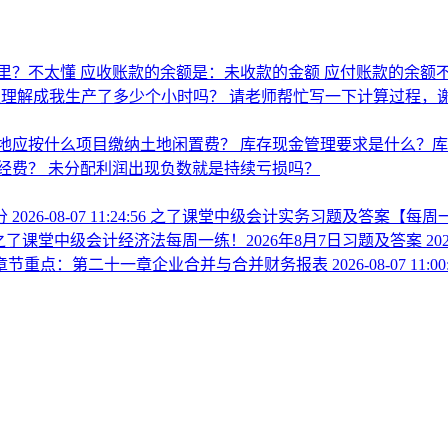
里？不太懂
应收账款的余额是：未收款的金额 应付账款的余额不
以理解成我生产了多少个小时吗？
请老师帮忙写一下计算过程，
地应按什么项目缴纳土地闲置费？
库存现金管理要求是什么？
经费？
未分配利润出现负数就是持续亏损吗？
分
2026-08-07 11:24:56
之了课堂中级会计实务习题及答案【每周一练
之了课堂中级会计经济法每周一练！2026年8月7日习题及答案
202
材章节重点：第二十一章企业合并与合并财务报表
2026-08-07 11:00