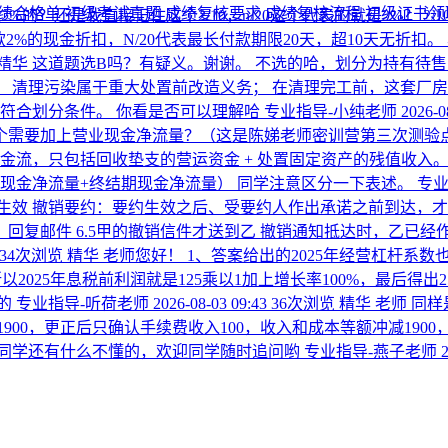
绩合格单
初级考试真题
成绩复核要求
成绩复核流程
初级证书
的？还是我直接记住这个2/10，n/20这个代表的就是2%？
2
货款2%的现金折扣，N/20代表最长付款期限20天，超10天无折
精华
这道题选B吗？有疑义。谢谢。
不选的哈，划分为持有待售
 清理污染属于重大处置前改造义务； 在清理完工前，这套厂房
符合划分条件。 你看是否可以理解哈
专业指导-小纯老师
2026-0
个需要加上营业现金净流量？（这是陈娣老师密训营第三次测验
流，只包括回收垫支的营运资金 + 处置固定资产的残值收入。 
现金净流量+终结期现金净流量） 同学注意区分一下表述。
专业
生效 撤销要约：要约生效之后、受要约人作出承诺之前到达，才
承诺，回复邮件 6.5甲的撤销信件才送到乙 撤销通知抵达时，乙已
34次浏览
精华
老师您好！ 1、答案给出的2025年经营杠杆系数
以2025年息税前利润就是125乘以1加上增长率100%，最后得出
的
专业指导-听荷老师
2026-08-03 09:43
36次浏览
精华
老师 同
1900，更正后只确认手续费收入100，收入和成本等额冲减190
果同学还有什么不懂的，欢迎同学随时追问哟
专业指导-燕子老师