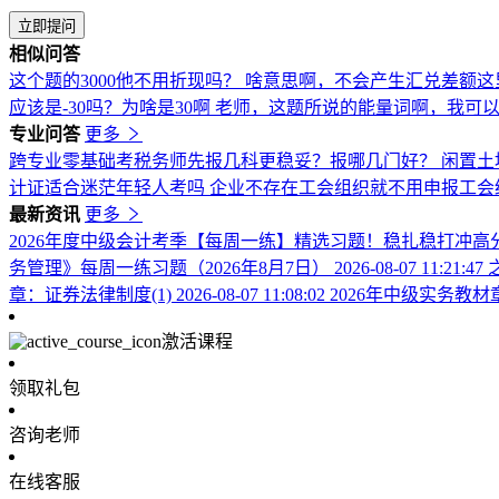
立即提问
相似问答
这个题的3000他不用折现吗？
啥意思啊，不会产生汇兑差额这
应该是-30吗？为啥是30啊
老师，这题所说的能量词啊，我可
专业问答
更多
跨专业零基础考税务师先报几科更稳妥？报哪几门好？
闲置土
计证适合迷茫年轻人考吗
企业不存在工会组织就不用申报工会
最新资讯
更多
2026年度中级会计考季【每周一练】精选习题！稳扎稳打冲高
务管理》每周一练习题（2026年8月7日）
2026-08-07 11:21:47
章：证券法律制度(1)
2026-08-07 11:08:02
2026年中级实务教
激活课程
领取礼包
咨询老师
在线客服