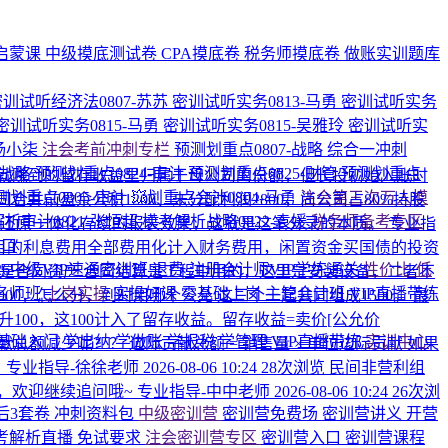
启蒙课
中级摸底测试卷
CPA摸底卷
税务师摸底卷
做账实训题库
密训试听经济法0807-苏苏
密训试听实务0813-马勇
密训试听实务
密训试听实务0815-马勇
密训试听实务0815-吴雅玲
密训试听实
-杨小柒
注会考前冲刺专栏
预测划重点0807-战略
综合一冲刺
-战略
预测划重点0824-审计
预测划重点0825-财管
预测划重点
就赚到的留存收益里归属于母公司的份额，但长投初始入账时
测划重点0805-审计
💥划重点会计0804-马勇
注会第三次万人模
前盈余公积1200、未分配利润2800，尚公司占80%持股
析审计0821-张恒超
模考解析战略0822-袁媛
税务师备考专区
润，还原一体化存续的报表效果，这就是这笔分录的本质。
专业指
入口
6月的利息费用全部费用化计入财务费用，闲置资金买国债的投资
026中级VIP速通密训班
退费·注册会计师VIP学练通关
性价比·低
而是合同资产
合同结算是工程中用的，这里是安装设备，二者不
名师班
上岗实操
实操好课
零基础上岗
主管会计班
VIP直播带练
0-900，怎么分，到时用哪个公允
这三个一起共同组成1500。 最
上升100，这100计入了留存收益。留存收益=卖价[公允价
基础入门
学出纳
学做账
学报税
学管理
VIP直播带练
实训中心
贡献总额减少呢？？
边际贡献总额 = 销售量 × 单位边际贡献 如果
。
专业指导-徐徐老师
2026-08-06 10:24
28次浏览
民间非营利组
，欢迎继续追问哦~
专业指导-中中老师
2026-08-06 10:24
26次浏
后3套卷
冲刺资料包
中级密训营
密训营免费场
密训营讲义
开营
考解析直播
免试要求
注会密训营专区
密训营入口
密训营课程