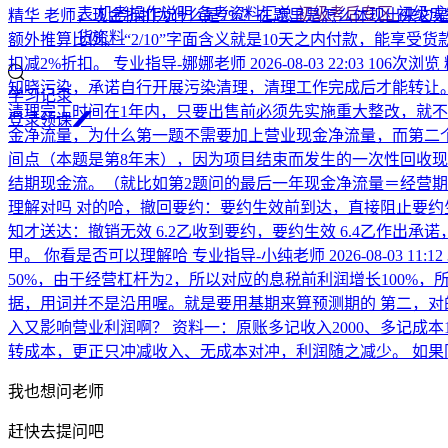
表
机考操作说明
备考资料汇总
初级考后专区
初级成
精华
老师，现金折扣为什么是2%？在题里是怎么体现出来它是2%
货资料
额外推算比例。 “2/10”字面含义就是10天之内付款，能享受
扣减2%折扣。
专业指导-娜娜老师
2026-08-03 22:03
106次浏览
知晓污染，承诺自行开展污染清理，清理工作完成后才能转让。
学习记录
清理完工时间在1年内，只要出售前必须先实施重大整改，就不
登
录
领
课
金净流量，为什么第一题不需要加上营业现金净流量，而第二
间点（本题是第8年末），因为项目结束而发生的一次性回收现金
结期现金流。（就比如第2题问的最后一年现金净流量＝经营期
理解对吗
对的哈，撤回要约：要约生效前到达，直接阻止要约
知才送达：撤销无效 6.2乙收到要约，要约生效 6.4乙作出
甲。 你看是否可以理解哈
专业指导-小纯老师
2026-08-03 11:12
50%，由于经营杠杆为2，所以对应的息税前利润增长100%，所
据，用词并不是沿用喔。就是要用基期来算预测期的 第二，对
入又影响营业利润啊？
资料一：原账多记收入2000、多记成本
转成本，更正只冲减收入、无成本对冲，利润随之减少。 如
我也想问老师
赶快去提问吧