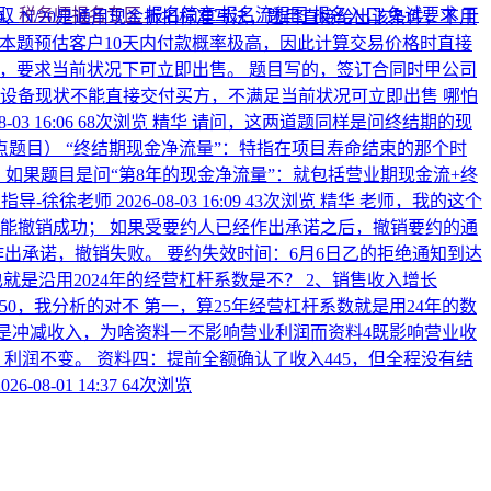
领取
税务师报名专区
报名简章
报名流程图
报名入口
免试要求
干
/10、N/20是通用现金折扣标准写法，题目直接给出该条件，不用
扣。 本题预估客户10天内付款概率极高，因此计算交易价格时直接
，要求当前状况下可立即出售。 题目写的，签订合同时甲公司
设备现状不能直接交付买方，不满足当前状况可立即出售 哪怕
8-03 16:06
68次浏览
精华
请问，这两道题同样是问终结期的现
点题目）
“终结期现金净流量”：特指在项目寿命结束的那个时
如果题目是问“第8年的现金净流量”：就包括营业期现金流+终
指导-徐徐老师
2026-08-03 16:09
43次浏览
精华
老师，我的这个
能撤销成功； 如果受要约人已经作出承诺之后，撤销要约的通
经作出承诺，撤销失败。 要约失效时间：6月6日乙的拒绝通知到达
也就是沿用2024年的经营杠杆系数是不？ 2、销售收入增长
250，我分析的对不
第一，算25年经营杠杆系数就是用24年的数
样是冲减收入，为啥资料一不影响营业利润而资料4既影响营业收
0，利润不变。 资料四：提前全额确认了收入445，但全程没有结
2026-08-01 14:37
64次浏览