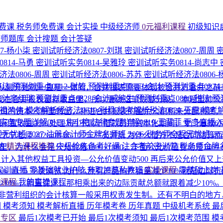
费课
税务师免费课
会计实操
中级经济师
0元福利课程
初级知识
济师题库
会计搜题
会计答疑
7-杨小柒
密训试听经济法0807-刘琪
密训试听经济法0807-周周
814-马勇
密训试听实务0814-吴雅玲
密训试听实务0814-尚志中
法0806-周周
密训试听经济法0806-苏苏
密训试听经济法0806
济法
预测划重点0812-财管
预测划重点0813-会计
预测划重点0824
从最开始就一直是一体的，合并报表需要体现被合并方合并之前
-会计高红瑞
预测划重点0828-会计戚纯生
预测划重点0806-税法
预
合并报表留存收益里，所以要做这笔恢复分录。 本题里帅公司合并
-祖鸿伟
模考解析经济法0819-张稳
模考解析税法0820-王霞
模考解
从尚公司的资本公积里转出，补进合并报表的盈余公积和未分配利
实务专题详解0817-焦小艳
法律专题详解0819-王菲菲
更多直播
和闲置收益怎么处理
6月不属于借款费用资本化期间，专门借款
程无忧班
2027·注册会计师金牌名师班
2026·税务师全程无忧班
2
-宁宁老师
2026-08-06 10:25
27次浏览
为什么借方不是合同结算
纳
精选课程推荐
中级抢先备考好课
注会考前密训营
税务师金牌
里，为什么会是公允价格1500+1800，下面公允价值变动是140
=500，计入其他权益工具投资—公允价值变动500 再后来公允价值又
P实训直播
零基础就业护航
升职加薪私教班
实操课程
零基础上岗
-06 10:25
28次浏览
为什么原有产品的产销量减少10%就是边际
的课程
我的实操课程
10%，销量变少，那相乘出来的边际贡献总额就跟着减少10%
非营利组织的会计核算一般采用权责发生制。还有不明白的地方
围
模考须知
模考解析直播
历年模考卷
历年真题
中级机考系统
最
考专区
最后1次模考已开始
最后1次模考须知
最后1次模考范围
模