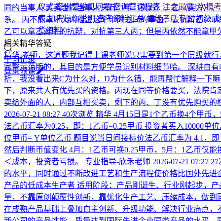
仪式
密训营常见问题
密训营课程表
注会最后1次模
同的当事人 买卖合同当事人只有：甲（买方）、乙（卖方）。
表
机考操作说明
备考资料汇总
初级考后专区
初级成
系。 丙不能拿甲欠丙租金这个甲丙之间的事由，去抗辩乙。 丙
货资料
乙可以拿乙对甲的抗辩，对抗第三人丙；但是丙依然不能拿甲
相关精华答疑
精华
老师，这道题我记得上课老师说只需要到第一个层级就行
学习记录
完整示范版的，其目的是方便学员识别材料细节哈。 深耕自
登
录
领
课
析，我没看出来C为什么对，D为什么错，能再帮忙解释一下
下，原来共人有优先买的资格。丙现在同等价格要买，法院肯
卖给外面的人，内部互相买卖，剩下的丙、丁没有优先购买的
2026-07-21 08:27
40次浏览
精华
4月15日是1个乙币换4个甲币
法乙币汇率为0.25，即：1乙币=0.25甲币 投资者买入10000
位甲币= Y单位乙币 题目说当日间接标价法乙币汇率为 4.1，即：1甲币
然后判断币值变化 4月：1乙币可换0.25甲币，5月：1乙币仅能
＜成本，投资者亏损。
专业指导-欣禾老师
2026-07-21 07:27
2
的水平，同时通过不断改进工艺和生产流程使价格比国外先进企
产品的低成本生产者 适用阶段：产品刚诞生、行业刚起步，产
量，不靠原创颠覆性创新，靠优化生产工艺、压缩成本，做到同
在成熟产品基础上叠加自主创新、升级功能、解决行业痛点，
新公司的产品性能、质量达到国际先进企业同类产品的水平，同