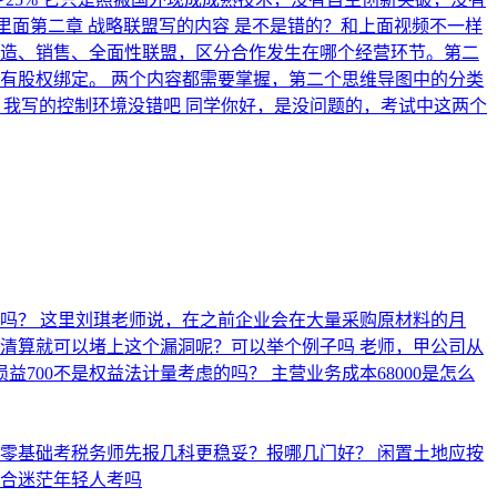
里面第二章 战略联盟写的内容 是不是错的？和上面视频不一样
、销售、全面性联盟，区分合作发生在哪个经营环节。 ​ 第二
有股权绑定。 两个内容都需要掌握，第二个思维导图中的分类
，我写的控制环境没错吧
同学你好，是没问题的，考试中这两个
思吗？
这里刘琪老师说，在之前企业会在大量采购原材料的月
么清算就可以堵上这个漏洞呢？可以举个例子吗
老师，甲公司从
益700不是权益法计量考虑的吗？
主营业务成本68000是怎么
业零基础考税务师先报几科更稳妥？报哪几门好？
闲置土地应按
合迷茫年轻人考吗