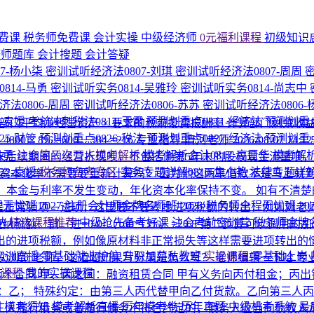
费课
税务师免费课
会计实操
中级经济师
0元福利课程
初级知识
济师题库
会计搜题
会计答疑
7-杨小柒
密训试听经济法0807-刘琪
密训试听经济法0807-周周
814-马勇
密训试听实务0814-吴雅玲
密训试听实务0814-尚志中
法0806-周周
密训试听经济法0806-苏苏
密训试听经济法0806
1-袁媛
考前冲刺税法0811-王霞
预测划重点0811-经济法
预测划重点
 − 部门平均净经营资产 × 要求的税前投资报酬率 计算部门剩
25-财管
预测划重点0826-税法
预测划重点0827-经济法
预测划重点
× 8% =600 − 384 =216
专业指导-清河老师
2026-08-07 14:1
马勇
注会第三次万人模考解析
模考解析会计0817-高晋华
模考解析
未来后续期间的经营折现呗，不包括他第5年末的股权现金流量呗
22-袁媛
税务师备考专区
实务专题详解0810-焦小艳
法律专题详解
资本化率不需要要重新计算吗？ 因为他这两笔借款不是马上就
期、本金与利率不发生变动，年化资本化率保持不变。 如有不清楚
程无忧班
2027·注册会计师金牌名师班
2026·税务师全程无忧班
2
正常销项－进项，这里要不要考虑进项税额的转出，例如刘老师在前
纳
精选课程推荐
中级抢先备考好课
注会考前密训营
税务师金牌
－进=0-0-（160*13%）=20.8 第二步算可以调用的加计抵减额
出的进项税额，例如像原材料非正常损失等这样需要进项转出的
P实训直播
零基础就业护航
升职加薪私教班
实操课程
零基础上岗
7次浏览
老师，这道题如果写分录是怎么写？
老师编辑一下哈
专
的课程
我的实操课程
两个合同 甲、丙之间：融资租赁合同 甲有义务向丙付租金；丙
：乙； 特殊约定：由第三人丙代替甲向乙付货款。乙向第三人丙交
围
模考须知
模考解析直播
历年模考卷
历年真题
中级机考系统
最
三人履行债务或者履行债务不符合约定的，债务人应当向债权人承