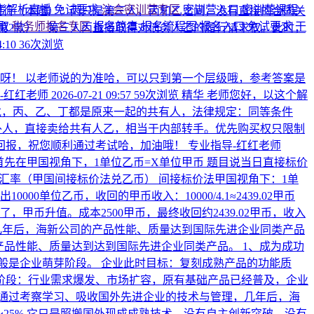
考解析直播
免试要求
注会密训营专区
密训营入口
密训营课程
人履行（本题）：丙只是第三人，丙和乙之间，没有直接的合同关
领取
税务师报名专区
报名简章
报名流程图
报名入口
免试要求
干
2条第2款）：第三人丙直接取得对债务人乙的履行请求权。此时，
4:10
36次浏览
呀！ 以老师说的为准哈，可以只到第一个层级哦，参考答案是
-红红老师
2026-07-21 09:57
59次浏览
精华
老师您好，以这个解
戊，丙、乙、丁都是原来一起的共有人，法律规定：同等条件
外人，直接卖给共有人乙，相当于内部转手。优先购买权只限制
回报，祝您顺利通过考试哈，加油哦！
专业指导-红红老师
首先在甲国视角下，1单位乙币=X单位甲币 题目说当日直接标价
5月15日的汇率（甲国间接标价法兑乙币） 间接标价法甲国视角下：1单
0000单位乙币，收回的甲币收入：10000/4.1≈2439.02甲币
了，甲币升值。成本2500甲币，最终收回约2439.02甲币，收入
几年后，海新公司的产品性能、质量达到国际先进企业同类产品
？产品性能、质量达到达到国际先进企业同类产品。
1、成为成功
般是企业萌芽阶段。 企业此时目标：复刻成熟产品的功能质
用阶段：行业需求爆发、市场扩容，原有基础产品已经普及，企业
通过考察学习、吸收国外先进企业的技术与管理，几年后，海
25% 它只是照搬国外现成成熟技术，没有自主创新突破，没有