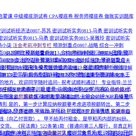
启蒙课
中级摸底测试卷
CPA摸底卷
税务师摸底卷
做账实训题库
密训试听经济法0807-苏苏
密训试听实务0813-马勇
密训试听实务
密训试听实务0815-马勇
密训试听实务0815-吴雅玲
密训试听实
-杨小柒
注会考前冲刺专栏
预测划重点0807-战略
综合一冲刺
0812-财管
预测划重点0813-会计
考前冲刺税法0813-王霞
预测
余收益，必须用【税前经营利润】，不能用净利润。 税前经营利润
0828-会计高红瑞
预测划重点0828-会计戚纯生
预测划重点
2
26次浏览
这个在计算第5年末股票价值时，因为求价值就是未
财管0818-祖鸿伟
模考解析经济法0819-张稳
模考解析税法
，是不因为价值是未来现金流量的现值，是这意思吗？
你的理解
0812-王菲菲
实务专题详解0817-焦小艳
法律专题详解0819-王
到期了吗？ 存续时间没有一整年呀
不需要重新计算资本化率；
的地方，欢迎同学随时追问~ 祝考试顺利通过！
专业指导-兰兰
026中级VIP速通密训班
退费·注册会计师VIP学练通关
性价比·低
面举的例子，就是2026.6没有任何业务，只有160的原材
名师班
上岗实操
实操好课
零基础上岗
主管会计班
VIP直播带练
：期初数+本期增加-本期减少=0+0-20.8*5%=-1.04 是
情形
是的，第一步计算应纳税额要考虑进项税额转出，第二步
基础入门
学出纳
学做账
学报税
学管理
VIP直播带练
实训中心
业指导-梦静老师
2026-08-07 14:11
30次浏览
12.B选项 如果本题
出钱（向乙付货款）。 甲不给丙付租金，是甲和丙内部的纠纷。
货。 《民法典》522条第1款（普通向第三人履行，非真正利
后3套卷
冲刺资料包
中级密训营
密训营免费场
密训营讲义
开营
担违约责任。 在普通向第三人履行：第三人丙，不是买卖合