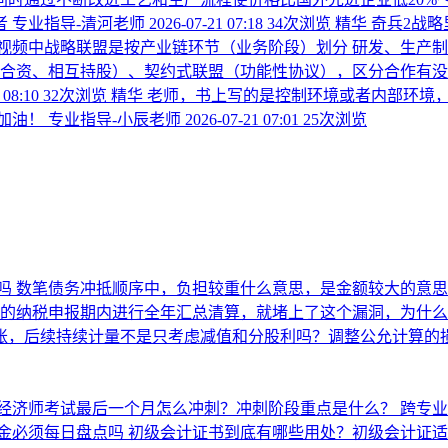
者
专业指导-清河老师
2026-07-21 07:18
34次浏览
精华
奇兵2战略
频中战略联盟是按产业链环节（业务阶段）划分 研发、生产制造
（合资、相互持股）、契约式联盟（功能性协议），区分合作有没
 08:10
32次浏览
精华
老师，书上写的是控制环境或者内部环境
加油！
专业指导-小辰老师
2026-07-21 07:01
25次浏览
吗
数笔债务冲抵顺序中，负担较重什么意思，是金额较大的意
月的纳税申报期内进行全年汇总清算，就堵上了这个漏洞，为什
入账，后续持续计量不是只考虑减值和分股利吗？调整公允计算的损
经济师考试最后一个月怎么冲刺？冲刺阶段重点是什么？
跨专
金必须每日盘点吗
初级会计证书到底有哪些用处？初级会计证适