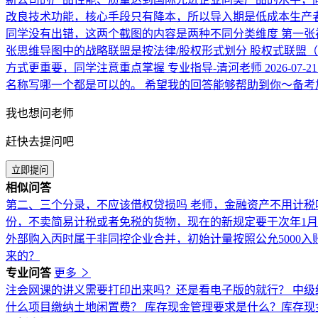
改良技术功能，核心手段只有降本，所以导入期是低成本生产
同学没有出错，这两个截图的内容是两种不同分类维度 第一张视
张思维导图中的战略联盟是按法律/股权形式划分 股权式联盟
方式更重要，同学注意重点掌握
专业指导-清河老师
2026-07-21
名称写哪一个都是可以的。 希望我的回答能够帮助到你～备考
我也想问老师
赶快去提问吧
立即提问
相似问答
第二、三个分录，不应该借权贷损吗
老师，金融资产不用计税
份，不卖简易计税或者免税的货物，现在的新规定要于次年1
外部购入丙时属于非同控企业合并，初始计量按照公允5000
来的？
专业问答
更多
注会网课的讲义需要打印出来吗？还是看电子版的就行？
中级
什么项目缴纳土地闲置费？
库存现金管理要求是什么？库存现