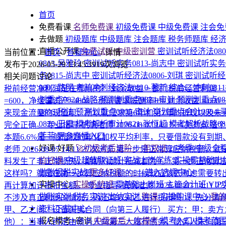
首页
免费看课
名师免费课
初级免费课
中级免费课
注会免
去做题
初级题库
中级题库
注会题库
税务师题库
经
直播公开课
免费试听|中级密训营
密训试听经济法080
当前位置：
首页
/
答疑中心
/
详情
0813-吴雅玲
密训试听实务0813-尚志中
密训试听实务0
发布于2026-05-29 13:45:39
19次浏览
务0815-尚志中
密训试听经济法0806-刘琪
密训试听经济
相关问题讨论
0807-路明
考前冲刺经济法0810-著新
综合二冲刺081
税前经营净利润是在哪用的？
剩余收益 = 部门税前经营利润
划重点0824-战略
预测划重点0824-审计
预测划重点08
=600，净经营资产=4800，税前要求报酬率8% 剩余收益 = 600 − 4800 
0806-税法
预测划重点0805-审计
💥划重点会计0804-
来现金流量的现值呗，所以就是求第6年和第7年的折现以及
0820-王霞
模考解析审计0821-张恒超
模考解析战略08
完全正确。
专业指导-帆帆老师
2026-08-07 14:12
34次浏览
这个
菲菲
更多直播入口
本题6.6%是一般借款的年化加权平均利率，只要借款没有到
好课·好题
🚀初级考后进阶·一年双证
26考季·中级全
老师
2026-08-07 14:11
27次浏览
第一步是正常算应纳税额，就是
价好课
中级超值取证班
实战上岗学练
实操零基础出
料发生了非正常损失，期初的加计抵减额为0。 第一步正常算应纳税额：销
做账报税实战
更多好课>>>
→进入选课中心
这样吗？就是在第一步算应纳税额的时候就应该去考虑需要转
实操中心
实操系统班
零基础上岗班
主管会计班
VI
再计算加计抵扣金额。
专业指导-帆帆老师
2026-08-07 14:11
2
做账实训
税务实训
出纳实训
购课
实操购课中心
我
不涉及真正利他的情况，丙还可以对乙进行抗辩吗
1、先分清
资料下载中心
甲、乙之间：设备买卖合同（向第三人履行） 买方：甲；卖方
报名模考+密训
中级最后一次模考
模考入口
模考范
他）：当事人约定由债务人向第三人履行债务，债务人未向第