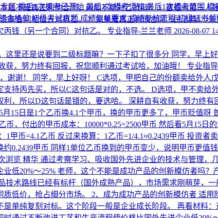
考专区
最后1次模考已开始
最后1次模考须知
最后1次模考范围
模
 本题不是真正利他合同，丙能不能对乙抗辩？ 1. 普通向第三
绩合格单
初级考试真题
成绩复核要求
成绩复核流程
初级证书
没有合同地位去对抗乙。 2. 如果是真正利他合同（民法典52
欠丙钱（另一个合同）对抗乙。
专业指导-兰兰老师
2026-08-07 1
，这里还是说要到二级标题嘛？一下子扣了很多分
同学，早上好
有收获，努力终有回报，祝您顺利通过考试哈，加油哦！
专业指导
嘛，谢谢！
同学，早上好呀！ C选项，甲把自己的份额卖给外人
定支持丙先买，所以C这句话是对的，不选。 D选项，甲不卖给
权利，所以D这句话是错的，要选哈。 深耕自有收获，努力终有
，5月15日是1个乙币换4.1个甲币，换的甲币更多了，甲币贬值呀
单位乙币，付出的甲币成本：10000*0.25=2500甲币 然后看
=4.1乙币 反过来换算：1乙币=1/4.1≈0.2439甲币 投资者卖出1
换约0.2439甲币 同样1单位乙币换到的甲币变少，说明甲币更值钱
7次浏览
精华
通过考察学习、吸收国外先进企业的技术与管理，
业低20%～25% 老师，这个不能是成功产品的创新模仿者吗
品技术路线已经有标杆（国外成熟产品），市场需求刚萌芽，一
质低价，抢占细分市场。 2、成为成功产品的创新模仿者 适
不是单纯复刻对标。这个阶段一般是企业成长阶段。 再看材料：
时通过不断改进工艺和生产流程使价格比国外先进企业低20%～